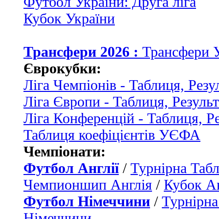
Футбол України: Друга ліга
Кубок України
Трансфери 2026 :
Трансфери 
Єврокубки:
Ліга Чемпіонів - Таблиця, Резу
Ліга Європи - Таблиця, Резуль
Ліга Конференцій - Таблиця, Р
Таблиця коефіцієнтів УЄФА
Чемпіонати:
Футбол Англії
/
Турнірна Табл
Чемпионшип Англія
/
Кубок Ан
Футбол Німеччини
/
Турнірна
Німеччини