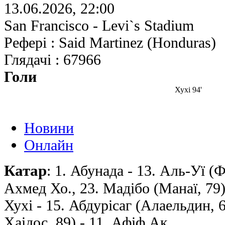
13.06.2026, 22:00
San Francisco - Levi`s Stadium
Рефері : Said Martinez (Honduras)
Глядачі : 67966
Голи
Хухi 94'
Новини
Онлайн
Катар
: 1. Абунада - 13. Аль-Уї (Фа
Ахмед Хо., 23. Мадiбо (Манаї, 79) -
Хухi - 15. Абдурісаг (Алаельдин, 
Хаiдос, 89) - 11. Афiф Ак.