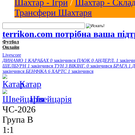
Шахтар - Ігри
/
Шахтар - Скла
Трансфери Шахтаря
terrikon.com потрібна ваша під
Футбол
Онлайн
Livescore
ДИНАМО
1
КАРАБАХ
0
закінчився
ПАОК
0
АНДЕРЛ.
1
закінч
ШЕЛБУРН
1
закінчився
ТУН
3
ВІКІНГ.
0
закінчився
БРАГА
1
Д
закінчився
БЕНФІКА
6
ХАРТС
1
закінчився
Катар
Швейцарія
ЧС-2026
Група B
1:1