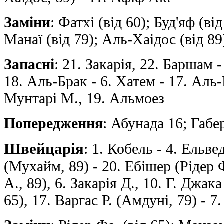
Заміни
: Фатхі (від 60); Буд'яф (ві
Манаї (від 79); Аль-Хаiдос (від 89
Запасні
: 21. Закарія, 22. Баршам 
18. Аль-Брак - 6. Хатем - 17. Аль
Мунтарi М., 19. Альмоeз
Попередження
: Абунада 16; Габе
Швейцарія
: 1. Кобель - 4. Ельве
(Мухайм, 89) - 20. Ебішер (Рідер 
А., 89), 6. Закарія Д., 10. Г. Джак
65), 17. Варгас Р. (Амдуні, 79) - 7