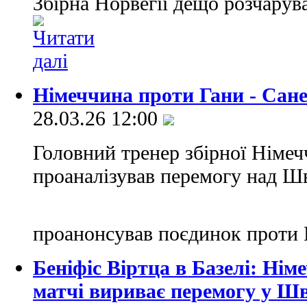
Збірна Норвегії дещо розчарув
Німеччина проти Гани - Сане
28.03.26 12:00
Головний тренер збірної Німе
проаналізував перемогу над Шв
проанонсував поєдинок проти
Беніфіс Віртца в Базелі: Ні
матчі вириває перемогу у Шв