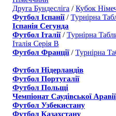
Друга Бундесліга
/
Кубок Німе
Футбол Іспанії
/
Турнірна Таб
Іспанія Сегунда
Футбол Італії
/
Турнірна Табли
Італія Серія B
Футбол Франції
/
Турнірна Та
Футбол Нідерландiв
Футбол Португалії
Футбол Польщі
Чемпіонат Саудівської Аравії
Футбол Узбекистану
Футбол Казахстану