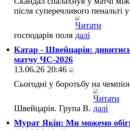
Скандал спалахнув у матчі мі
після суперечливого пенальті 
господарів поля
Катар - Швейцарія: дивитис
матчу ЧС-2026
13.06.26 20:46
Сьогодні у боротьбу на чемпіон
Швейцарія. Група В.
Мурат Якін: Ми можемо обіг