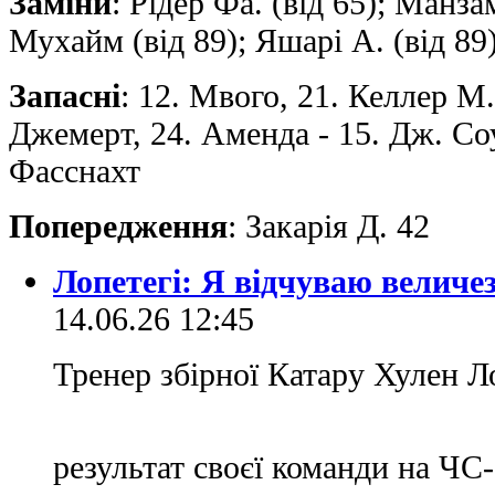
Заміни
: Рідер Фа. (від 65); Манзам
Мухайм (від 89); Яшарі А. (від 89
Запасні
: 12. Мвого, 21. Келлер M.
Джемерт, 24. Аменда - 15. Дж. Соу,
Фасснахт
Попередження
: Закарія Д. 42
Лопетегі: Я відчуваю велич
14.06.26 12:45
Тренер збірної Катару Хулен Л
результат своєї команди на ЧС