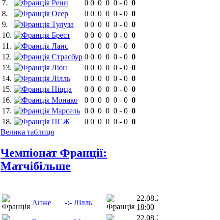
7.
Ренн
0
0
0
0
0
-
0
0
8.
Осер
0
0
0
0
0
-
0
0
9.
Тулуза
0
0
0
0
0
-
0
0
10.
Брест
0
0
0
0
0
-
0
0
11.
Ланс
0
0
0
0
0
-
0
0
12.
Страсбур
0
0
0
0
0
-
0
0
13.
Ліон
0
0
0
0
0
-
0
0
14.
Лілль
0
0
0
0
0
-
0
0
15.
Ніцца
0
0
0
0
0
-
0
0
16.
Монако
0
0
0
0
0
-
0
0
17.
Марсель
0
0
0
0
0
-
0
0
18.
ПСЖ
0
0
0
0
0
-
0
0
Велика таблиця
Чемпіонат Франції:
Матчi
більше
22.08.26
Анже
-:-
Лілль
18:00
22.08.26