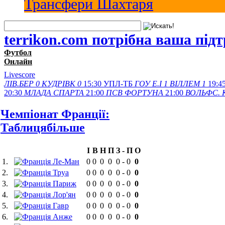
Трансфери Шахтаря
terrikon.com потрібна ваша під
Футбол
Онлайн
Livescore
ЛІВ.БЕР
0
КУДРІВК
0
15:30
УПЛ-ТБ
ГОУ Е.І
1
ВІЛЛЕМ
1
19:4
20:30
МЛАДА
СПАРТА
21:00
ПСВ
ФОРТУНА
21:00
ВОЛЬФС.
Чемпіонат Франції:
Таблиця
більше
І
В
Н
П
З
-
П
О
1.
Ле-Ман
0
0
0
0
0
-
0
0
2.
Труа
0
0
0
0
0
-
0
0
3.
Париж
0
0
0
0
0
-
0
0
4.
Лор'ян
0
0
0
0
0
-
0
0
5.
Гавр
0
0
0
0
0
-
0
0
6.
Анже
0
0
0
0
0
-
0
0