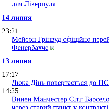
для Ліверпуля
14 липня
23:21
Мейсон Грінвуд офіційно пере
Фенербахче
13 липня
17:17
Люка Дінь повертається до П
14:25
Винен Манчестер Сіті: Барсел
через старий пункт у контракті