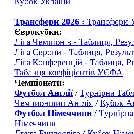
Кубок України
Трансфери 2026 :
Трансфери 
Єврокубки:
Ліга Чемпіонів - Таблиця, Резу
Ліга Європи - Таблиця, Резуль
Ліга Конференцій - Таблиця, Р
Таблиця коефіцієнтів УЄФА
Чемпіонати:
Футбол Англії
/
Турнірна Табл
Чемпионшип Англія
/
Кубок Ан
Футбол Німеччини
/
Турнірна
Німеччини
Друга Бундесліга
/
Кубок Німе