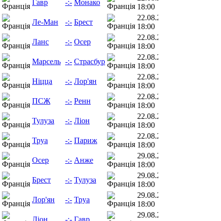
Гавр
-:-
Монако
18:00
22.08.26
Ле-Ман
-:-
Брест
18:00
22.08.26
Ланс
-:-
Осер
18:00
22.08.26
Марсель
-:-
Страсбур
18:00
22.08.26
Ніцца
-:-
Лор'ян
18:00
22.08.26
ПСЖ
-:-
Ренн
18:00
22.08.26
Тулуза
-:-
Ліон
18:00
22.08.26
Труа
-:-
Париж
18:00
29.08.26
Осер
-:-
Анже
18:00
29.08.26
Брест
-:-
Тулуза
18:00
29.08.26
Лор'ян
-:-
Труа
18:00
29.08.26
Ліон
-:-
Гавр