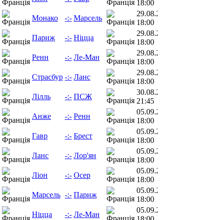
18:00
29.08.26
Монако
-:-
Марсель
18:00
29.08.26
Париж
-:-
Ніцца
18:00
29.08.26
Ренн
-:-
Ле-Ман
18:00
29.08.26
Страсбур
-:-
Ланс
18:00
30.08.26
Лілль
-:-
ПСЖ
21:45
05.09.26
Анже
-:-
Ренн
18:00
05.09.26
Гавр
-:-
Брест
18:00
05.09.26
Ланс
-:-
Лор'ян
18:00
05.09.26
Ліон
-:-
Осер
18:00
05.09.26
Марсель
-:-
Париж
18:00
05.09.26
Ніцца
-:-
Ле-Ман
18:00