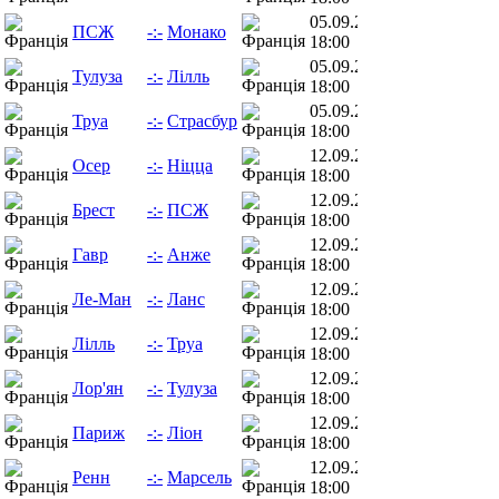
05.09.26
ПСЖ
-:-
Монако
18:00
05.09.26
Тулуза
-:-
Лілль
18:00
05.09.26
Труа
-:-
Страсбур
18:00
12.09.26
Осер
-:-
Ніцца
18:00
12.09.26
Брест
-:-
ПСЖ
18:00
12.09.26
Гавр
-:-
Анже
18:00
12.09.26
Ле-Ман
-:-
Ланс
18:00
12.09.26
Лілль
-:-
Труа
18:00
12.09.26
Лор'ян
-:-
Тулуза
18:00
12.09.26
Париж
-:-
Ліон
18:00
12.09.26
Ренн
-:-
Марсель
18:00