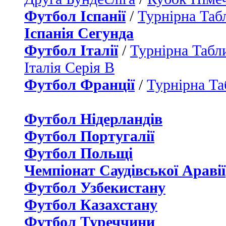
Футбол Іспанії
/
Турнірна Таб
Іспанія Сегунда
Футбол Італії
/
Турнірна Табли
Італія Серія B
Футбол Франції
/
Турнірна Та
Футбол Нідерландiв
Футбол Португалії
Футбол Польщі
Чемпіонат Саудівської Аравії
Футбол Узбекистану
Футбол Казахстану
Футбол Туреччини