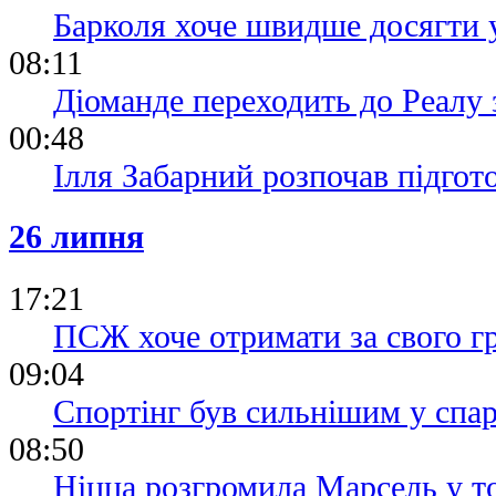
Барколя хоче швидше досягти 
08:11
Діоманде переходить до Реалу 
00:48
Ілля Забарний розпочав підгот
26 липня
17:21
ПСЖ хоче отримати за свого г
09:04
Спортінг був сильнішим у спа
08:50
Ніцца розгромила Марсель у т