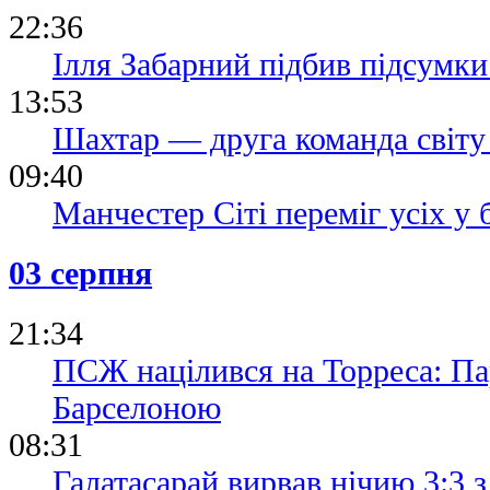
22:36
Ілля Забарний підбив підсумк
13:53
Шахтар — друга команда світу
09:40
Манчестер Сіті переміг усіх у 
03 серпня
21:34
ПСЖ націлився на Торреса: Па
Барселоною
08:31
Галатасарай вирвав нічию 3:3 з