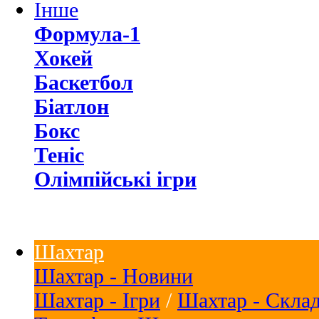
Інше
Формула-1
Хокей
Баскетбол
Біатлон
Бокс
Теніс
Олімпійські ігри
Шахтар
Шахтар - Новини
Шахтар - Ігри
/
Шахтар - Скла