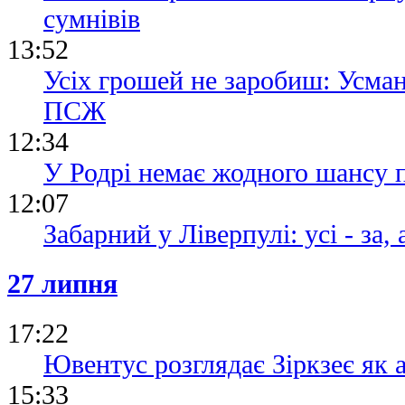
сумнівів
13:52
Усiх грошей не заробиш: Усма
ПСЖ
12:34
У Родрі немає жодного шансу
12:07
Забарний у Ліверпулі: усі - за,
27 липня
17:22
Ювентус розглядає Зіркзеє як 
15:33