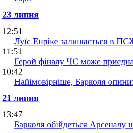
23 липня
12:51
Луїс Енріке залишається в ПСЖ
11:51
Герой фіналу ЧС може приєдн
10:42
Найімовірніше, Барколя опинит
21 липня
13:47
Барколя обійдеться Арсеналу 