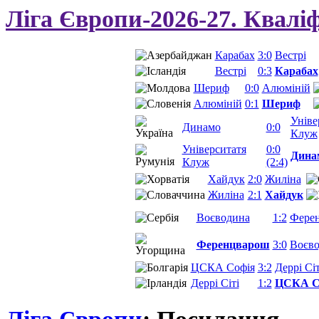
Ліга Європи-2026-27. Квалі
Карабах
3:0
Вестрі
Вестрі
0:3
Карабах
Шериф
0:0
Алюміній
Алюміній
0:1
Шериф
Уніве
Динамо
0:0
Клуж
Університатя
0:0
Дина
Клуж
(2:4)
Хайдук
2:0
Жиліна
Жиліна
2:1
Хайдук
Воєводина
1:2
Фере
Ференцварош
3:0
Воєв
ЦСКА Софія
3:2
Деррі Сіт
Деррі Сіті
1:2
ЦСКА С