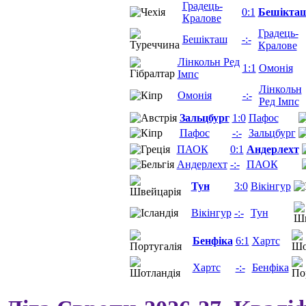
Градець-
0:1
Бешікта
Кралове
Градець-
Бешікташ
-:-
Кралове
Лінкольн Ред
1:1
Омонія
Імпс
Лінкольн
Омонія
-:-
Ред Імпс
Зальцбург
1:0
Пафос
Пафос
-:-
Зальцбург
ПАОК
0:1
Андерлехт
Андерлехт
-:-
ПАОК
Тун
3:0
Вікінгур
Вікінгур
-:-
Тун
Бенфіка
6:1
Хартс
Хартс
-:-
Бенфіка