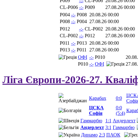
P009
-:-
CL-P006
20.08.26 00:00
CL-P006
-:-
P009
27.08.26 00:00
P004
-:-
P008
20.08.26 00:00
P008
-:-
P004
27.08.26 00:00
P012
-:-
CL-P002
20.08.26 00:00
CL-P002
-:-
P012
27.08.26 00:00
P011
-:-
P013
20.08.26 00:00
P013
-:-
P011
27.08.26 00:00
ОФІ
-:-
P010
20.08
P010
-:-
ОФІ
27.08
Ліга Європи-2026-27. Квалі
ЦСК
Карабах
0:0
Софі
ЦСКА
0:0
Кара
Софія
(5:4)
Гаммарбю
1:1
Андерлехт
Андерлехт
3:1
Гаммарбю
Динамо
2:3
ПАОК