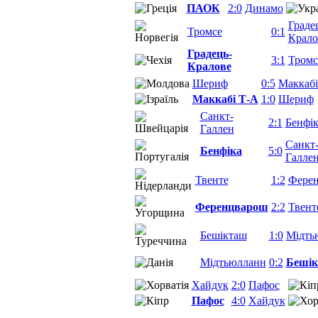
ПАОК
2:0
Динамо
Граде
Тромсе
0:1
Крало
Градець-
3:1
Тромс
Кралове
Шериф
0:5
Маккабі
Маккабі Т-А
1:0
Шериф
Санкт-
2:1
Бенфік
Галлен
Санкт
Бенфіка
5:0
Галле
Твенте
1:2
Фере
Ференцварош
2:2
Твент
Бешікташ
1:0
Мідть
Мідтьюлланн
0:2
Беші
Хайдук
2:0
Пафос
Пафос
4:0
Хайдук