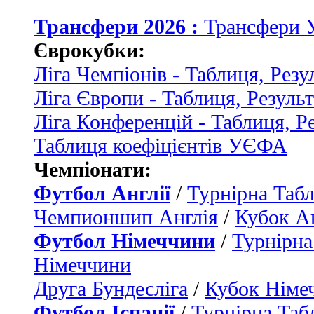
Трансфери 2026 :
Трансфери 
Єврокубки:
Ліга Чемпіонів - Таблиця, Резу
Ліга Європи - Таблиця, Резуль
Ліга Конференцій - Таблиця, Р
Таблиця коефіцієнтів УЄФА
Чемпіонати:
Футбол Англії
/
Турнірна Табл
Чемпионшип Англія
/
Кубок Ан
Футбол Німеччини
/
Турнірна
Німеччини
Друга Бундесліга
/
Кубок Німе
Футбол Іспанії
/
Турнірна Таб