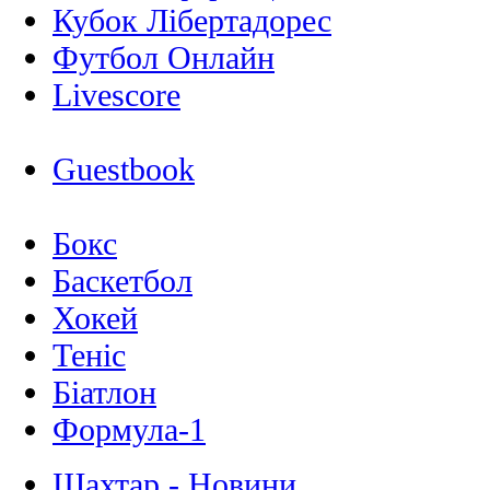
Кубок Лібертадорес
Футбол Онлайн
Livescore
Guestbook
Бокс
Баскетбол
Хокей
Теніс
Біатлон
Формула-1
Шахтар - Новини