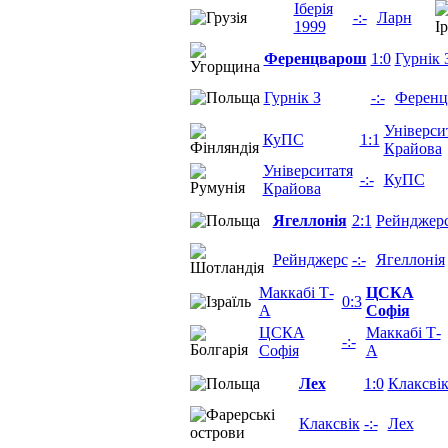
Іберія
-:-
Ларн
1999
Ференцварош
1:0
Гурнік 
Гурнік З
-:-
Ференц
Універси
КуПС
1:1
Крайова
Університатя
-:-
КуПС
Крайова
Ягеллонія
2:1
Рейнджер
Рейнджерс
-:-
Ягеллонія
Маккабі Т-
ЦСКА
0:3
А
Софія
ЦСКА
Маккабі Т-
-:-
Софія
А
Лех
1:0
Клаксві
Клаксвік
-:-
Лех