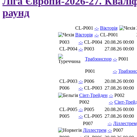
Ліга Європи-2026-27. Квалі
раунд
CL-P001
-:-
Вікторія
Вікторія
-:-
CL-P001
P003
-:-
CL-P004
20.08.26 00:00
CL-P004
-:-
P003
27.08.26 00:00
Трабзонспор
-:-
P001
P001
-:-
Трабзон
CL-P003
-:-
P006
20.08.26 00:00
P006
-:-
CL-P003
27.08.26 00:00
Сінт-Трейден
-:-
P002
P002
-:-
Сінт-Трей
CL-P005
-:-
P005
20.08.26 00:00
P005
-:-
CL-P005
27.08.26 00:00
P007
-:-
Ліллестрем
Ліллестрем
-:-
P007