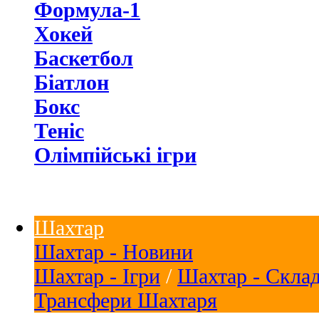
Формула-1
Хокей
Баскетбол
Біатлон
Бокс
Теніс
Олімпійські ігри
Шахтар
Шахтар - Новини
Шахтар - Ігри
/
Шахтар - Скла
Трансфери Шахтаря