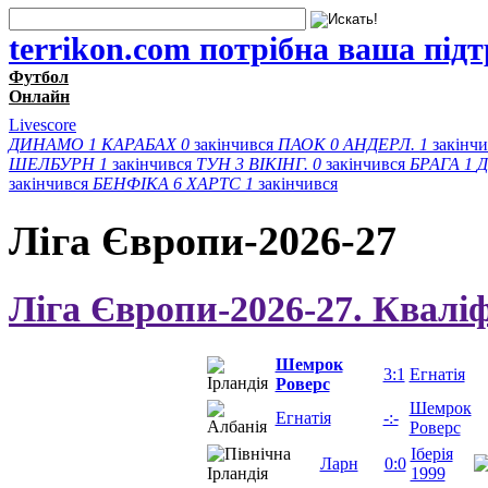
terrikon.com потрібна ваша під
Футбол
Онлайн
Livescore
ДИНАМО
1
КАРАБАХ
0
закінчився
ПАОК
0
АНДЕРЛ.
1
закінч
ШЕЛБУРН
1
закінчився
ТУН
3
ВІКІНГ.
0
закінчився
БРАГА
1
Д
закінчився
БЕНФІКА
6
ХАРТС
1
закінчився
Ліга Європи-2026-27
Ліга Європи-2026-27. Квалі
Шемрок
3:1
Егнатія
Роверс
Шемрок
Егнатія
-:-
Роверс
Іберія
Ларн
0:0
1999