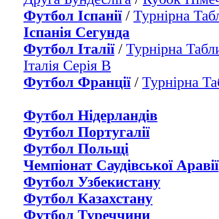
Футбол Іспанії
/
Турнірна Таб
Іспанія Сегунда
Футбол Італії
/
Турнірна Табли
Італія Серія B
Футбол Франції
/
Турнірна Та
Футбол Нідерландiв
Футбол Португалії
Футбол Польщі
Чемпіонат Саудівської Аравії
Футбол Узбекистану
Футбол Казахстану
Футбол Туреччини