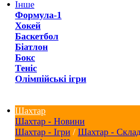
Інше
Формула-1
Хокей
Баскетбол
Біатлон
Бокс
Теніс
Олімпійські ігри
Шахтар
Шахтар - Новини
Шахтар - Ігри
/
Шахтар - Скла