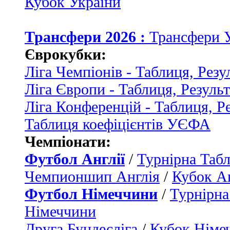
Кубок України
Трансфери 2026 :
Трансфери 
Єврокубки:
Ліга Чемпіонів - Таблиця, Резу
Ліга Європи - Таблиця, Резуль
Ліга Конференцій - Таблиця, Р
Таблиця коефіцієнтів УЄФА
Чемпіонати:
Футбол Англії
/
Турнірна Табл
Чемпионшип Англія
/
Кубок Ан
Футбол Німеччини
/
Турнірна
Німеччини
Друга Бундесліга
/
Кубок Німе