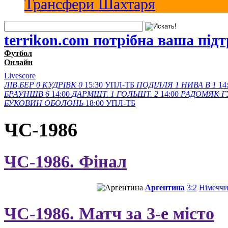
Трансфери Шахтаря
terrikon.com потрібна ваша під
Футбол
Онлайн
Livescore
ЛІВ.БЕР
0
КУДРІВК
0
15:30
УПЛ-ТБ
ПОДІЛЛЯ
1
НИВА В
1
14
БРАУНШВ
6
14:00
ДАРМШТ.
1
ГОЛЬШТ.
2
14:00
РАДОМЯК
Г
БУКОВИН
ОБОЛОНЬ
18:00
УПЛ-ТБ
ЧС-1986
ЧС-1986. Фінал
Аргентина
3:2
Німечч
ЧС-1986. Матч за 3-е мiсто