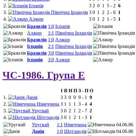
2.
Іспанія
3
2
0
1
5
-
2
6
3.
Північна Ірландія
3
0
1
2
2
-
6
1
4.
Алжир
3
0
1
2
1
-
5
1
Бразилія
1:0
Іспанія
Алжир
1:1
Північна Ірландія
Бразилія
1:0
Алжир
Іспанія
2:1
Північна Ірландія
Бразилія
3:0
Північна Ірландія
Іспанія
3:0
Алжир
ЧС-1986. Група E
І
В
Н
П
З
-
П
О
1.
Данія
3
3
0
0
9
-
1
9
2.
Німеччина
3
1
1
1
3
-
4
4
3.
Уругвай
3
0
2
1
2
-
7
2
4.
Шотландія
3
0
1
2
1
-
3
1
Уругвай
1:1
Німеччина
04.06.86
Данія
1:0
Шотландія
04.06.86