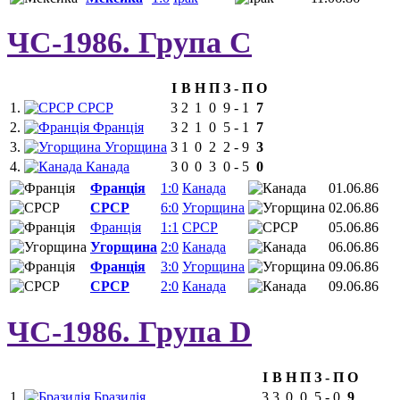
ЧС-1986. Група C
І
В
Н
П
З
-
П
О
1.
СРСР
3
2
1
0
9
-
1
7
2.
Франція
3
2
1
0
5
-
1
7
3.
Угорщина
3
1
0
2
2
-
9
3
4.
Канада
3
0
0
3
0
-
5
0
Франція
1:0
Канада
01.06.86
СРСР
6:0
Угорщина
02.06.86
Франція
1:1
СРСР
05.06.86
Угорщина
2:0
Канада
06.06.86
Франція
3:0
Угорщина
09.06.86
СРСР
2:0
Канада
09.06.86
ЧС-1986. Група D
І
В
Н
П
З
-
П
О
1.
Бразилія
3
3
0
0
5
-
0
9