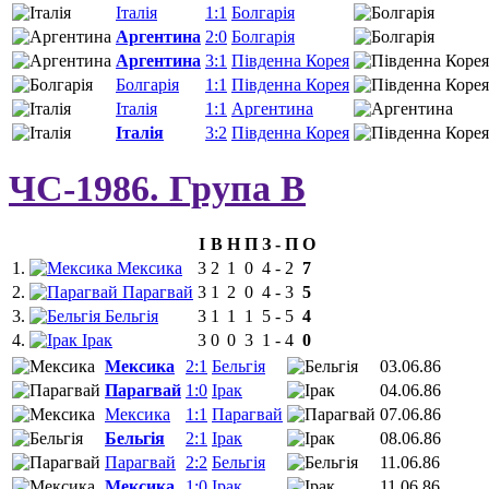
Італія
1:1
Болгарія
Аргентина
2:0
Болгарія
Аргентина
3:1
Південна Корея
Болгарія
1:1
Південна Корея
Італія
1:1
Аргентина
Італія
3:2
Південна Корея
ЧС-1986. Група B
І
В
Н
П
З
-
П
О
1.
Мексика
3
2
1
0
4
-
2
7
2.
Парагвай
3
1
2
0
4
-
3
5
3.
Бельгія
3
1
1
1
5
-
5
4
4.
Ірак
3
0
0
3
1
-
4
0
Мексика
2:1
Бельгія
03.06.86
Парагвай
1:0
Ірак
04.06.86
Мексика
1:1
Парагвай
07.06.86
Бельгія
2:1
Ірак
08.06.86
Парагвай
2:2
Бельгія
11.06.86
Мексика
1:0
Ірак
11.06.86