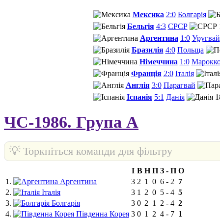
Мексика
2:0
Болгарія
Бельгія
4:3
СРСР
Аргентина
1:0
Уругвай
Бразилія
4:0
Польща
Німеччина
1:0
Марокк
Франція
2:0
Італія
Англія
3:0
Парагвай
Іспанія
5:1
Данія
1
ЧС-1986. Група A
💡 Торкніться команди для фільтру
І
В
Н
П
З
-
П
О
1.
Аргентина
3
2
1
0
6
-
2
7
2.
Італія
3
1
2
0
5
-
4
5
3.
Болгарія
3
0
2
1
2
-
4
2
4.
Південна Корея
3
0
1
2
4
-
7
1