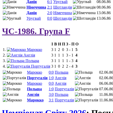
Данія
6:1
Уругвай
08.06.86
Німеччина
2:1
Шотландія
08.06.86
Данія
2:0
Німеччина
13.06.86
Уругвай
0:0
Шотландія
13.06.86
ЧС-1986. Група F
І
В
Н
П
З
-
П
О
1.
Марокко
3
1
2
0
3
-
1
5
2.
Англія
3
1
1
1
3
-
1
4
3.
Польща
3
1
1
1
1
-
3
4
4.
Португалія
3
1
0
2
2
-
4
3
Марокко
0:0
Польща
02.06.8
Португалія
1:0
Англія
02.06.8
Марокко
0:0
Англія
06.06.8
Польща
1:0
Португалія
07.06.8
Англія
3:0
Польща
11.06.86
Марокко
3:1
Португалія
11.06.86
Чемпіонат Світу 2026
: Поси