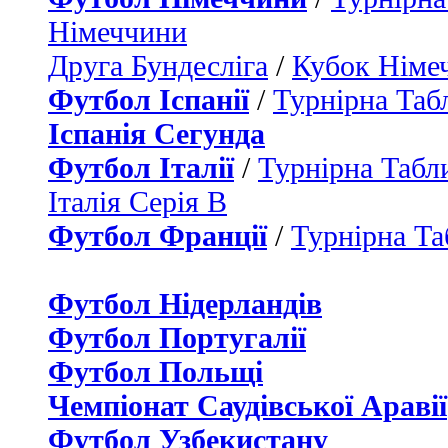
Німеччини
Друга Бундесліга
/
Кубок Німе
Футбол Іспанії
/
Турнірна Таб
Іспанія Сегунда
Футбол Італії
/
Турнірна Табли
Італія Серія B
Футбол Франції
/
Турнірна Та
Футбол Нідерландiв
Футбол Португалії
Футбол Польщі
Чемпіонат Саудівської Аравії
Футбол Узбекистану