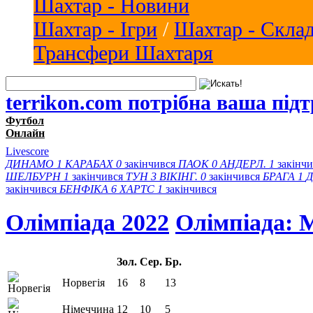
Шахтар - Новини
Шахтар - Ігри
/
Шахтар - Скла
Трансфери Шахтаря
terrikon.com потрібна ваша під
Футбол
Онлайн
Livescore
ДИНАМО
1
КАРАБАХ
0
закінчився
ПАОК
0
АНДЕРЛ.
1
закінч
ШЕЛБУРН
1
закінчився
ТУН
3
ВІКІНГ.
0
закінчився
БРАГА
1
Д
закінчився
БЕНФІКА
6
ХАРТС
1
закінчився
Олімпіада 2022
Олімпіада: 
Зол.
Сер.
Бр.
Норвегія
16
8
13
Німеччина
12
10
5