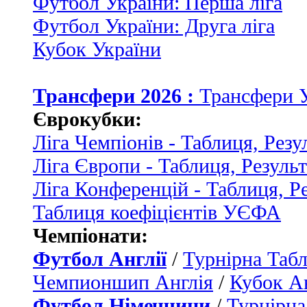
Футбол України: Перша ліга
Футбол України: Друга ліга
Кубок України
Трансфери 2026 :
Трансфери 
Єврокубки:
Ліга Чемпіонів - Таблиця, Резу
Ліга Європи - Таблиця, Резуль
Ліга Конференцій - Таблиця, Р
Таблиця коефіцієнтів УЄФА
Чемпіонати:
Футбол Англії
/
Турнірна Табл
Чемпионшип Англія
/
Кубок Ан
Футбол Німеччини
/
Турнірна