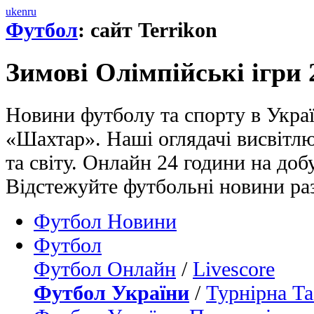
uk
en
ru
Футбол
: сайт Terrikon
Зимові Олімпійські ігри 
Новини футболу та спорту в Україн
«Шахтар». Наші оглядачі висвітл
та світу. Онлайн 24 години на доб
Відстежуйте футбольні новини ра
Футбол Новини
Футбол
Футбол Онлайн
/
Livescore
Футбол України
/
Турнірна Та