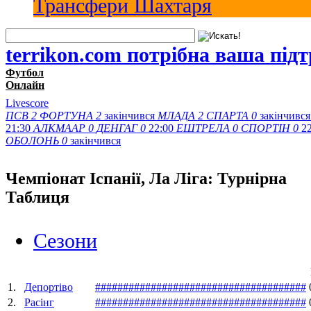
Трансфери Шахтаря
terrikon.com потрібна ваша під
Футбол
Онлайн
Livescore
ПСВ
2
ФОРТУНА
2
закінчився
МЛАДА
2
СПАРТА
0
закінчивс
21:30
АЛКМААР
0
ДЕНГАГ
0
22:00
ЕШТРЕЛА
0
СПОРТІН
0
2
ОБОЛОНЬ
0
закінчився
Чемпiонат Іспанії, Ла Ліга: Турнірна
Таблиця
Сезони
1.
Депортіво
#
#
#
#
#
#
#
#
#
#
#
#
#
#
#
#
#
#
#
#
#
#
#
#
#
#
#
#
#
#
#
#
#
#
#
#
#
#
2.
Расінг
#
#
#
#
#
#
#
#
#
#
#
#
#
#
#
#
#
#
#
#
#
#
#
#
#
#
#
#
#
#
#
#
#
#
#
#
#
#