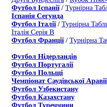
Футбол Іспанії
/
Турнірна Таб
Іспанія Сегунда
Футбол Італії
/
Турнірна Табли
Італія Серія B
Футбол Франції
/
Турнірна Та
Футбол Нідерландiв
Футбол Португалії
Футбол Польщі
Чемпіонат Саудівської Аравії
Футбол Узбекистану
Футбол Казахстану
Футбол Туреччини