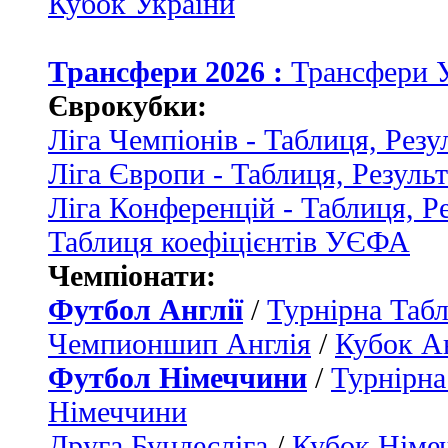
Кубок України
Трансфери 2026 :
Трансфери 
Єврокубки:
Ліга Чемпіонів - Таблиця, Резу
Ліга Європи - Таблиця, Резуль
Ліга Конференцій - Таблиця, Р
Таблиця коефіцієнтів УЄФА
Чемпіонати:
Футбол Англії
/
Турнірна Табл
Чемпионшип Англія
/
Кубок Ан
Футбол Німеччини
/
Турнірна
Німеччини
Друга Бундесліга
/
Кубок Німе