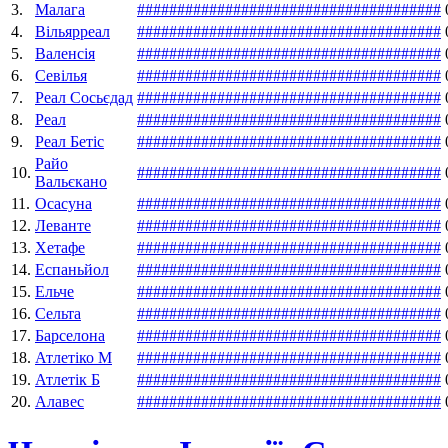
3.
Малага
#
#
#
#
#
#
#
#
#
#
#
#
#
#
#
#
#
#
#
#
#
#
#
#
#
#
#
#
#
#
#
#
#
#
#
#
#
#
4.
Вільярреал
#
#
#
#
#
#
#
#
#
#
#
#
#
#
#
#
#
#
#
#
#
#
#
#
#
#
#
#
#
#
#
#
#
#
#
#
#
#
5.
Валенсія
#
#
#
#
#
#
#
#
#
#
#
#
#
#
#
#
#
#
#
#
#
#
#
#
#
#
#
#
#
#
#
#
#
#
#
#
#
#
6.
Севілья
#
#
#
#
#
#
#
#
#
#
#
#
#
#
#
#
#
#
#
#
#
#
#
#
#
#
#
#
#
#
#
#
#
#
#
#
#
#
7.
Реал Сосьєдад
#
#
#
#
#
#
#
#
#
#
#
#
#
#
#
#
#
#
#
#
#
#
#
#
#
#
#
#
#
#
#
#
#
#
#
#
#
#
8.
Реал
#
#
#
#
#
#
#
#
#
#
#
#
#
#
#
#
#
#
#
#
#
#
#
#
#
#
#
#
#
#
#
#
#
#
#
#
#
#
9.
Реал Бетіс
#
#
#
#
#
#
#
#
#
#
#
#
#
#
#
#
#
#
#
#
#
#
#
#
#
#
#
#
#
#
#
#
#
#
#
#
#
#
Райо
10.
#
#
#
#
#
#
#
#
#
#
#
#
#
#
#
#
#
#
#
#
#
#
#
#
#
#
#
#
#
#
#
#
#
#
#
#
#
#
Вальєкано
11.
Осасуна
#
#
#
#
#
#
#
#
#
#
#
#
#
#
#
#
#
#
#
#
#
#
#
#
#
#
#
#
#
#
#
#
#
#
#
#
#
#
12.
Леванте
#
#
#
#
#
#
#
#
#
#
#
#
#
#
#
#
#
#
#
#
#
#
#
#
#
#
#
#
#
#
#
#
#
#
#
#
#
#
13.
Хетафе
#
#
#
#
#
#
#
#
#
#
#
#
#
#
#
#
#
#
#
#
#
#
#
#
#
#
#
#
#
#
#
#
#
#
#
#
#
#
14.
Еспаньйол
#
#
#
#
#
#
#
#
#
#
#
#
#
#
#
#
#
#
#
#
#
#
#
#
#
#
#
#
#
#
#
#
#
#
#
#
#
#
15.
Ельче
#
#
#
#
#
#
#
#
#
#
#
#
#
#
#
#
#
#
#
#
#
#
#
#
#
#
#
#
#
#
#
#
#
#
#
#
#
#
16.
Сельта
#
#
#
#
#
#
#
#
#
#
#
#
#
#
#
#
#
#
#
#
#
#
#
#
#
#
#
#
#
#
#
#
#
#
#
#
#
#
17.
Барселона
#
#
#
#
#
#
#
#
#
#
#
#
#
#
#
#
#
#
#
#
#
#
#
#
#
#
#
#
#
#
#
#
#
#
#
#
#
#
18.
Атлетіко М
#
#
#
#
#
#
#
#
#
#
#
#
#
#
#
#
#
#
#
#
#
#
#
#
#
#
#
#
#
#
#
#
#
#
#
#
#
#
19.
Атлетік Б
#
#
#
#
#
#
#
#
#
#
#
#
#
#
#
#
#
#
#
#
#
#
#
#
#
#
#
#
#
#
#
#
#
#
#
#
#
#
20.
Алавес
#
#
#
#
#
#
#
#
#
#
#
#
#
#
#
#
#
#
#
#
#
#
#
#
#
#
#
#
#
#
#
#
#
#
#
#
#
#