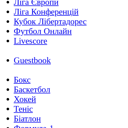
Ліга Європи
Ліга Конференцій
Кубок Лібертадорес
Футбол Онлайн
Livescore
Guestbook
Бокс
Баскетбол
Хокей
Теніс
Біатлон