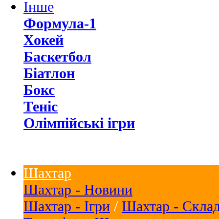
Інше
Формула-1
Хокей
Баскетбол
Біатлон
Бокс
Теніс
Олімпійські ігри
Шахтар
Шахтар - Новини
Шахтар - Ігри
/
Шахтар - Скла