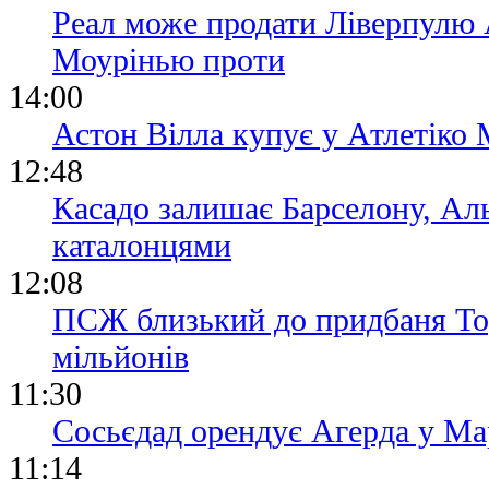
Реал може продати Ліверпулю
Моурінью проти
14:00
Астон Вілла купує у Атлетіко 
12:48
Касадо залишає Барселону, Аль
каталонцями
12:08
ПСЖ близький до придбаня Тор
мільйонів
11:30
Сосьєдад орендує Агерда у Мар
11:14