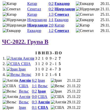
Катар
0:2
Еквадор
20.11
Сенегал
0:2
Нідерланди
21.11
Катар
1:3
Сенегал
25.11
Нідерланди
1:1
Еквадор
25.11
Нідерланди
2:0
Катар
29.11
Еквадор
1:2
Сенегал
29.11
ЧС-2022. Група B
І
В
Н
П
З
-
П
О
1.
Англія
3
2
1
0
9
-
2
7
2.
США
3
1
2
0
2
-
1
5
3.
Іран
3
1
0
2
4
-
7
3
4.
Вельс
3
0
1
2
1
-
6
1
Англія
6:2
Іран
21.11.22
США
1:1
Вельс
21.11.22
Вельс
0:2
Іран
25.11.22
Англія
0:0
США
25.11.22
Вельс
0:3
Англія
29.11.22
Іран
0:1
США
29.11.22