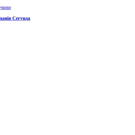
ччини
спанія Сегунда