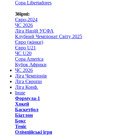
Copa Libertadores
Збірні:
Євро-2024
ЧС 2026
Ліга Націй УЄФА
Клубний Чемпіонат Світу 2025
Євро (жінки)
Євро U21
ЧС U20
Copa America
Кубок Африки
ЧС 2026
Ліга Чемпіонів
Ліга Європи
Ліга Конф.
Інше
Формула-1
Хокей
Баскетбол
Біатлон
Бокс
Теніс
Олімпійські ігри