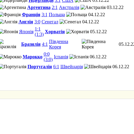
Нідерланди
3:1
США
03.12.22
Аргентина
2:1
Австралія
03.12.22
Франція
3:1
Польща
04.12.22
Англія
3:0
Сенегал
04.12.22
1:1
Японія
Хорватія
05.12.22
(1:3)
Південна
Бразилія
4:1
05.12.2
Корея
0:0
Марокко
Іспанія
06.12.22
(3:0)
Португалія
6:1
Швейцарія
06.12.22