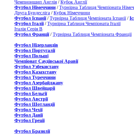
Чемпионшип Англія
/
Кубок Англії
Футбол Німеччини
/
Турнірна Таблиця Чемпіоната Німе
Друга Бундесліга
/
Кубок Німеччини
Футбол Іспанії
/
Турнірна Таблиця Чемпіоната Іспанії
/
І
Футбол Італії
/
Турнірна Таблиця Чемпіоната Італії
Італія Серія B
Футбол Франції
/
Турнірна Таблиця Чемпіоната Франції
Футбол Нідерландiв
Футбол Португалії
Футбол Польщі
Чемпіонат Саудівської Аравії
Футбол Узбекистану
Футбол Казахстану
Футбол Туреччини
Футбол Азербайджану
Футбол Швейцаріі
Футбол Бельгії
Футбол Австрії
Футбол Шотландії
Футбол Чехії
Футбол Данії
Футбол Греції
Футбол Бразилії