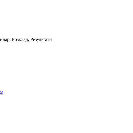
ндар, Poзклад, Результати
ря