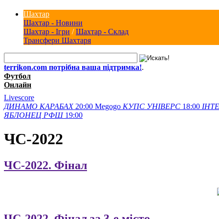
Шахтар
Шахтар - Новини
Шахтар - Ігри
/
Шахтар - Склад
Трансфери Шахтаря
terrikon.com потрібна ваша підтримка!
.
Футбол
Онлайн
Livescore
ДИНАМО
КАРАБАХ
20:00
Megogo
КУПС
УНІВЕРС
18:00
ІНТЕ
ЯБЛОНЕЦ
РФШ
19:00
ЧС-2022
ЧС-2022. Фінал
ЧС-2022. Фінал за 3-е місто