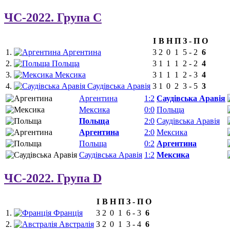
ЧС-2022. Група C
І
В
Н
П
З
-
П
О
1.
Аргентина
3
2
0
1
5
-
2
6
2.
Польща
3
1
1
1
2
-
2
4
3.
Мексика
3
1
1
1
2
-
3
4
4.
Саудівська Аравія
3
1
0
2
3
-
5
3
Аргентина
1:2
Саудівська Аравія
Мексика
0:0
Польща
Польща
2:0
Саудівська Аравія
Аргентина
2:0
Мексика
Польща
0:2
Аргентина
Саудівська Аравія
1:2
Мексика
ЧС-2022. Група D
І
В
Н
П
З
-
П
О
1.
Франція
3
2
0
1
6
-
3
6
2.
Австралія
3
2
0
1
3
-
4
6