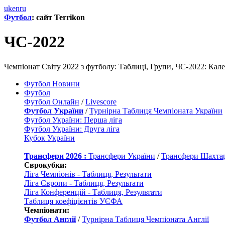
uk
en
ru
Футбол
: сайт Terrikon
ЧС-2022
Чемпіонат Світу 2022 з футболу: Таблиці, Групи, ЧС-2022: Кале
Футбол Новини
Футбол
Футбол Онлайн
/
Livescore
Футбол України
/
Турнірна Таблиця Чемпіоната України
Футбол України: Перша ліга
Футбол України: Друга ліга
Кубок України
Трансфери 2026 :
Трансфери України
/
Трансфери Шахта
Єврокубки:
Ліга Чемпіонів - Таблиця, Результати
Ліга Європи - Таблиця, Результати
Ліга Конференцій - Таблиця, Результати
Таблиця коефіцієнтів УЄФА
Чемпіонати:
Футбол Англії
/
Турнірна Таблиця Чемпіоната Англії