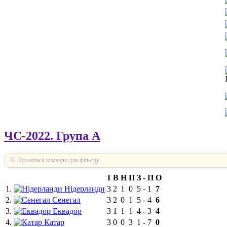
ЧС-2022. Група A
💡 Торкніться команди для фільтру
І
В
Н
П
З
-
П
О
1.
Нідерланди
3
2
1
0
5
-
1
7
2.
Сенегал
3
2
0
1
5
-
4
6
3.
Еквадор
3
1
1
1
4
-
3
4
4.
Катар
3
0
0
3
1
-
7
0