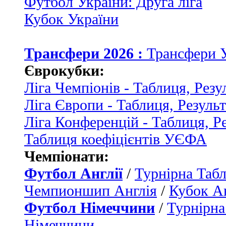
Футбол України: Друга ліга
Кубок України
Трансфери 2026 :
Трансфери 
Єврокубки:
Ліга Чемпіонів - Таблиця, Резу
Ліга Європи - Таблиця, Резуль
Ліга Конференцій - Таблиця, Р
Таблиця коефіцієнтів УЄФА
Чемпіонати:
Футбол Англії
/
Турнірна Табл
Чемпионшип Англія
/
Кубок Ан
Футбол Німеччини
/
Турнірна
Німеччини