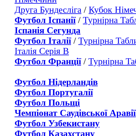
Друга Бундесліга
/
Кубок Німе
Футбол Іспанії
/
Турнірна Таб
Іспанія Сегунда
Футбол Італії
/
Турнірна Табли
Італія Серія B
Футбол Франції
/
Турнірна Та
Футбол Нідерландiв
Футбол Португалії
Футбол Польщі
Чемпіонат Саудівської Аравії
Футбол Узбекистану
Футбол Казахстану