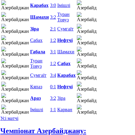
Карабах
3:0
Імішлі
16.05.26
Туран
Шамахи
3:2
16.05.26
Товуз
Зіра
2:1
Сумгаїт
17.05.26
Сабах
1:2
Нефтчі
17.05.26
Габала
3:1
Шамахи
21.05.26
Туран
1:2
Сабах
22.05.26
Товуз
Сумгаїт
3:4
Карабах
22.05.26
Кяпаз
0:1
Нефтчі
23.05.26
Араз
3:2
Зіра
23.05.26
Імішлі
1:1
Карван
24.05.26
Усі матчі
Чемпіонат Азербайджану: