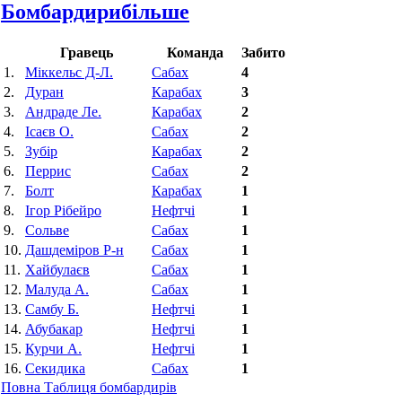
Бомбардири
більше
Гравець
Команда
Забито
1.
Міккельс Д-Л.
Сабах
4
2.
Дуран
Карабах
3
3.
Андраде Ле.
Карабах
2
4.
Ісаєв О.
Сабах
2
5.
Зубір
Карабах
2
6.
Пeррис
Сабах
2
7.
Болт
Карабах
1
8.
Ігор Рібейро
Нефтчі
1
9.
Сольве
Сабах
1
10.
Дашдеміров Р-н
Сабах
1
11.
Хайбулаєв
Сабах
1
12.
Малуда А.
Сабах
1
13.
Самбу Б.
Нефтчі
1
14.
Абубакар
Нефтчі
1
15.
Курчи А.
Нефтчі
1
16.
Секидика
Сабах
1
Повна Таблиця бомбардирів