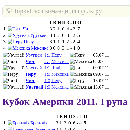
💡 Торкніться команди для фільтру
І
В
Н
П
З
-
П
О
1.
Чилі
3
2
1
0
4
-
2
7
2.
Уругвай
3
1
2
0
3
-
2
5
3.
Перу
3
1
1
1
2
-
2
4
4.
Мексика
3
0
0
3
1
-
4
0
Уругвай
1:1
Перу
05.07.11
Чилі
2:1
Мексика
05.07.11
Уругвай
1:1
Чилі
09.07.11
Перу
1:0
Мексика
09.07.11
Чилі
1:0
Перу
13.07.11
Уругвай
1:0
Мексика
13.07.11
Кубок Америки 2011. Група
І
В
Н
П
З
-
П
О
1.
Бразилія
3
1
2
0
6
-
4
5
2.
Венесуела
3
1
2
0
4
-
3
5