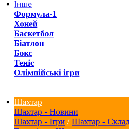
Інше
Формула-1
Хокей
Баскетбол
Біатлон
Бокс
Теніс
Олімпійські ігри
Шахтар
Шахтар - Новини
Шахтар - Ігри
/
Шахтар - Скла