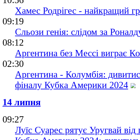
Хамес Родрігес - найкращий г
09:19
Сльози генія: слідом за Роналду
08:12
Аргентина без Мессі виграє К
02:30
Аргентина - Колумбія: дивити
фіналу Кубка Америки 2024
14 липня
09:27
Луїс Суарес рятує Уругвай від 