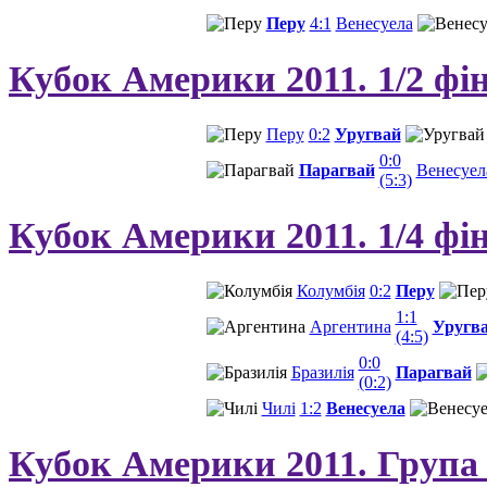
Перу
4:1
Венесуела
Кубок Америки 2011. 1/2 фі
Перу
0:2
Уругвай
0:0
Парагвай
Венесуел
(5:3)
Кубок Америки 2011. 1/4 фі
Колумбія
0:2
Перу
1:1
Аргентина
Уругв
(4:5)
0:0
Бразилія
Парагвай
(0:2)
Чилі
1:2
Венесуела
Кубок Америки 2011. Група