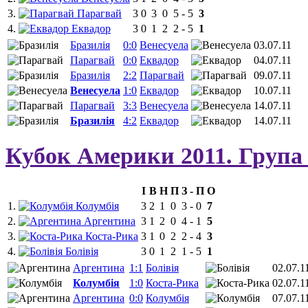
3.
Парагвай
3
0
3
0
5
-
5
3
4.
Еквадор
3
0
1
2
2
-
5
1
Бразилія
0:0
Венесуела
03.07.11
Парагвай
0:0
Еквадор
04.07.11
Бразилія
2:2
Парагвай
09.07.11
Венесуела
1:0
Еквадор
10.07.11
Парагвай
3:3
Венесуела
14.07.11
Бразилія
4:2
Еквадор
14.07.11
Кубок Америки 2011. Група
І
В
Н
П
З
-
П
О
1.
Колумбія
3
2
1
0
3
-
0
7
2.
Аргентина
3
1
2
0
4
-
1
5
3.
Коста-Рика
3
1
0
2
2
-
4
3
4.
Болівія
3
0
1
2
1
-
5
1
Аргентина
1:1
Болівія
02.07.1
Колумбія
1:0
Коста-Рика
02.07.1
Аргентина
0:0
Колумбія
07.07.1