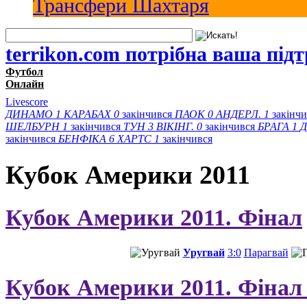
Трансфери Шахтаря
terrikon.com потрібна ваша під
Футбол
Онлайн
Livescore
ДИНАМО
1
КАРАБАХ
0
закінчився
ПАОК
0
АНДЕРЛ.
1
закінч
ШЕЛБУРН
1
закінчився
ТУН
3
ВІКІНГ.
0
закінчився
БРАГА
1
Д
закінчився
БЕНФІКА
6
ХАРТС
1
закінчився
Кубок Америки 2011
Кубок Америки 2011. Фінал
Уругвай
3:0
Парагвай
Кубок Америки 2011. Фінал з