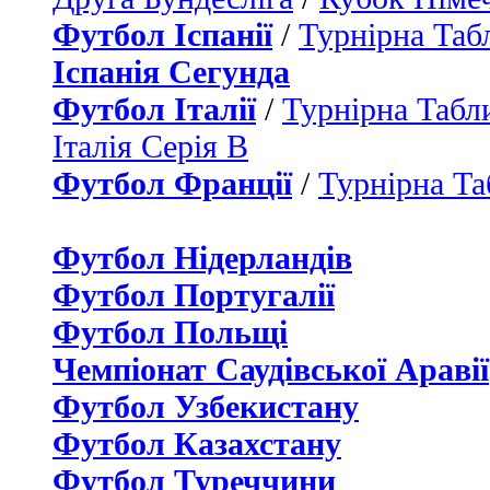
Футбол Іспанії
/
Турнірна Таб
Іспанія Сегунда
Футбол Італії
/
Турнірна Табли
Італія Серія B
Футбол Франції
/
Турнірна Та
Футбол Нідерландiв
Футбол Португалії
Футбол Польщі
Чемпіонат Саудівської Аравії
Футбол Узбекистану
Футбол Казахстану
Футбол Туреччини