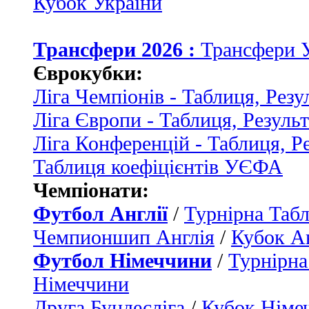
Кубок України
Трансфери 2026 :
Трансфери 
Єврокубки:
Ліга Чемпіонів - Таблиця, Резу
Ліга Європи - Таблиця, Резуль
Ліга Конференцій - Таблиця, Р
Таблиця коефіцієнтів УЄФА
Чемпіонати:
Футбол Англії
/
Турнірна Табл
Чемпионшип Англія
/
Кубок Ан
Футбол Німеччини
/
Турнірна
Німеччини
Друга Бундесліга
/
Кубок Німе