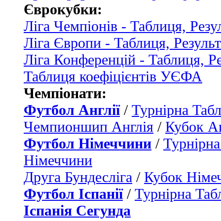
Єврокубки:
Ліга Чемпіонів - Таблиця, Резу
Ліга Європи - Таблиця, Резуль
Ліга Конференцій - Таблиця, Р
Таблиця коефіцієнтів УЄФА
Чемпіонати:
Футбол Англії
/
Турнірна Табл
Чемпионшип Англія
/
Кубок Ан
Футбол Німеччини
/
Турнірна
Німеччини
Друга Бундесліга
/
Кубок Німе
Футбол Іспанії
/
Турнірна Таб
Іспанія Сегунда