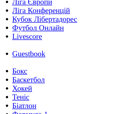
Ліга Європи
Ліга Конференцій
Кубок Лібертадорес
Футбол Онлайн
Livescore
Guestbook
Бокс
Баскетбол
Хокей
Теніс
Біатлон