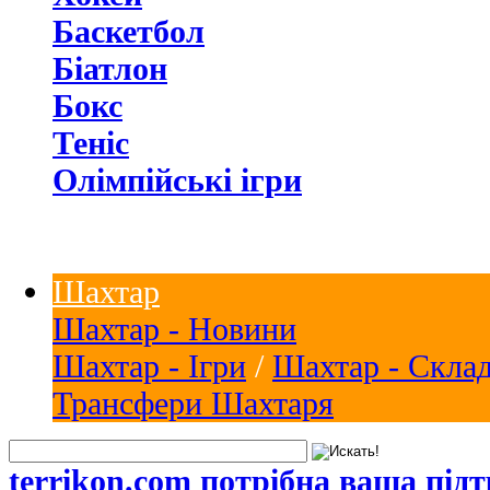
Баскетбол
Біатлон
Бокс
Теніс
Олімпійські ігри
Шахтар
Шахтар - Новини
Шахтар - Ігри
/
Шахтар - Скла
Трансфери Шахтаря
terrikon.com потрібна ваша під