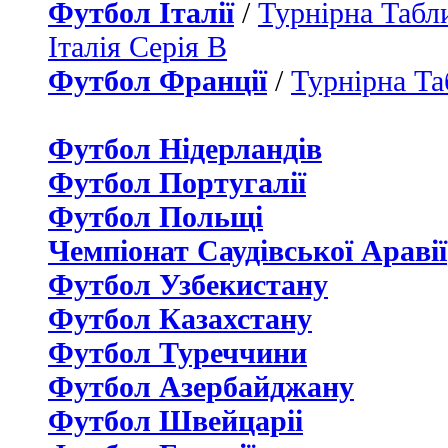
Футбол Італії
/
Турнірна Табли
Італія Серія B
Футбол Франції
/
Турнірна Та
Футбол Нідерландiв
Футбол Португалії
Футбол Польщі
Чемпіонат Саудівської Аравії
Футбол Узбекистану
Футбол Казахстану
Футбол Туреччини
Футбол Азербайджану
Футбол Швейцаріі