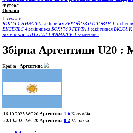
Футбол
Онлайн
Livescore
ЮКСА
1
НИВА Т
0
закінчився
ЗБРОЙОВ
0
СЛОВАН
1
закінчи
ЕКСЕЛЬС
4
закінчився
БОХУМ
0
ГЕРТА
1
закінчився
ВІСЛА K
закінчився
ЕШТУРІЛ
1
ФАМАЛІК
1
закінчився
Збірна Аргентини U20 : 
Країна :
Аргентина
16.10.2025
WC20
Аргентина
1:0
Колумбія
20.10.2025
WC20
Аргентина
0:2
Марокко