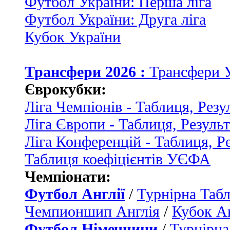
Футбол України: Перша ліга
Футбол України: Друга ліга
Кубок України
Трансфери 2026 :
Трансфери 
Єврокубки:
Ліга Чемпіонів - Таблиця, Резу
Ліга Європи - Таблиця, Резуль
Ліга Конференцій - Таблиця, Р
Таблиця коефіцієнтів УЄФА
Чемпіонати:
Футбол Англії
/
Турнірна Табл
Чемпионшип Англія
/
Кубок Ан
Футбол Німеччини
/
Турнірна