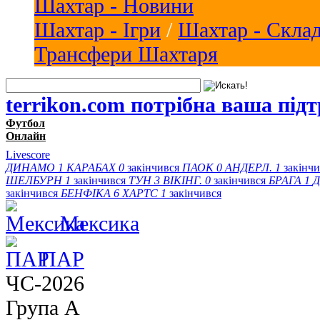
Шахтар - Новини
Шахтар - Ігри
/
Шахтар - Скла
Трансфери Шахтаря
terrikon.com потрібна ваша під
Футбол
Онлайн
Livescore
ДИНАМО
1
КАРАБАХ
0
закінчився
ПАОК
0
АНДЕРЛ.
1
закінч
ШЕЛБУРН
1
закінчився
ТУН
3
ВІКІНГ.
0
закінчився
БРАГА
1
Д
закінчився
БЕНФІКА
6
ХАРТС
1
закінчився
Мексика
ПАР
ЧС-2026
Група A