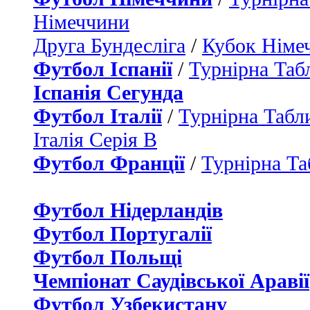
Німеччини
Друга Бундесліга
/
Кубок Німе
Футбол Іспанії
/
Турнірна Таб
Іспанія Сегунда
Футбол Італії
/
Турнірна Табли
Італія Серія B
Футбол Франції
/
Турнірна Та
Футбол Нідерландiв
Футбол Португалії
Футбол Польщі
Чемпіонат Саудівської Аравії
Футбол Узбекистану