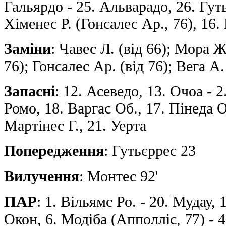
Гальярдо - 25. Альварадо, 26. Гуть
Хіменес Р. (Гонсалес Ар., 76), 16.
Заміни
: Чавес Л. (від 66); Мора Ж
76); Гонсалес Ар. (від 76); Вега А.
Запасні
: 12. Асеведо, 13. Очоа - 2
Ромо, 18. Варгас Об., 17. Пiнеда О
Мартінес Г., 21. Уерта
Попередження
: Гутьєррес 23
Вилучення
: Монтес 92'
ПАР
: 1. Вільямс Ро. - 20. Мудау, 1
Окон, 6. Модіба (Апполліс, 77) - 4