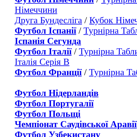
Німеччини
Друга Бундесліга
/
Кубок Німе
Футбол Іспанії
/
Турнірна Таб
Іспанія Сегунда
Футбол Італії
/
Турнірна Табли
Італія Серія B
Футбол Франції
/
Турнірна Та
Футбол Нідерландiв
Футбол Португалії
Футбол Польщі
Чемпіонат Саудівської Аравії
Футбол Узбекистану