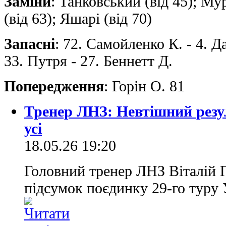
Заміни
: Танковський (від 45); Му
(від 63); Яшарі (від 70)
Запасні
: 72. Самойленко К. - 4. Д
33. Путря - 27. Беннетт Д.
Попередження
: Горін О. 81
Тренер ЛНЗ: Невтішний резу
усі
18.05.26 19:20
Головний тренер ЛНЗ Віталій
підсумок поєдинку 29-го туру 