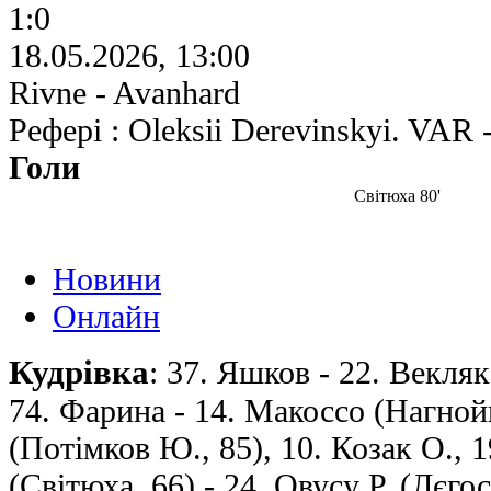
1:0
18.05.2026, 13:00
Rivne - Avanhard
Рефері : Oleksii Derevinskyi. VAR 
Голи
Світюха 80'
Новини
Онлайн
Кудрівка
: 37. Яшков - 22. Векляк
74. Фарина - 14. Макоссо (Нагнойн
(Потімков Ю., 85), 10. Козак О., 
(Світюха, 66) - 24. Овусу Р. (Лєгос