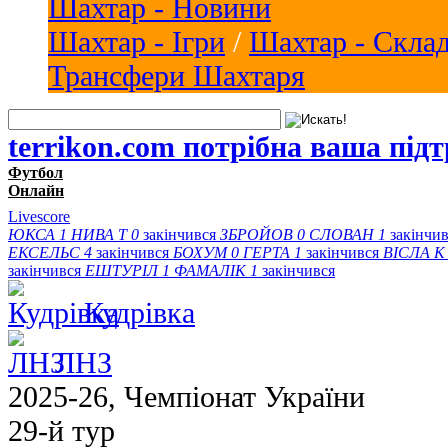
Шахтар - Новини
Шахтар - Ігри
/
Шахтар - Скла
Трансфери Шахтаря
terrikon.com потрібна ваша під
Футбол
Онлайн
Livescore
ЮКСА
1
НИВА Т
0
закінчився
ЗБРОЙОВ
0
СЛОВАН
1
закінчи
ЕКСЕЛЬС
4
закінчився
БОХУМ
0
ГЕРТА
1
закінчився
ВІСЛА K
закінчився
ЕШТУРІЛ
1
ФАМАЛІК
1
закінчився
Кудрівка
ЛНЗ
2025-26, Чемпіонат України
29-й тур