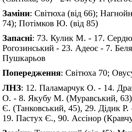
Заміни
: Світюха (від 66); Нагнойн
74); Потімков Ю. (від 85)
Запасні
: 73. Кулик М. - 17. Сердю
Рогозинський - 23. Адеоє - 7. Беляє
Пушкарьов
Попередження
: Світюха 70; Овус
ЛНЗ
: 12. Паламарчук О. - 14. Дра
О. - 8. Якубу М. (Муравський, 63),
Є. (Танковський, 45), 29. Дідик Р
19. Пастух Є., 90. Ассінор (Кравчу