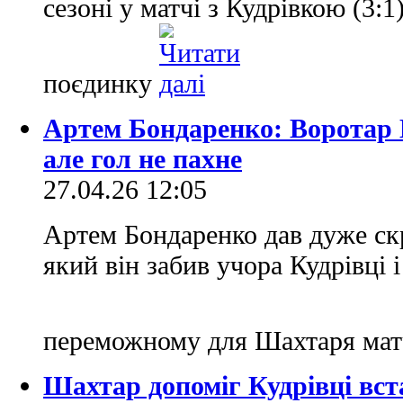
сезоні у матчі з Кудрівкою (3:1
поєдинку
Артем Бондаренко: Воротар 
але гол не пахне
27.04.26 12:05
Артем Бондаренко дав дуже ск
який він забив учора Кудрiвці 
переможному для Шахтаря матч
Шахтар допоміг Кудрiвці вс