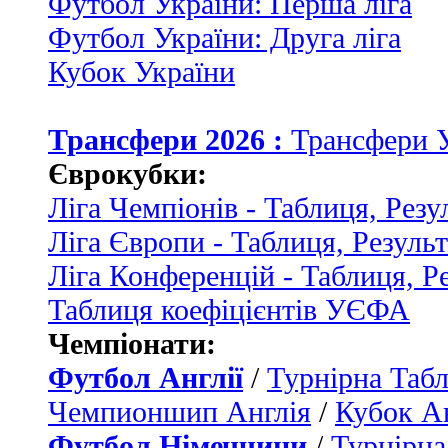
Футбол України: Перша ліга
Футбол України: Друга ліга
Кубок України
Трансфери 2026 :
Трансфери 
Єврокубки:
Ліга Чемпіонів - Таблиця, Резу
Ліга Європи - Таблиця, Резуль
Ліга Конференцій - Таблиця, Р
Таблиця коефіцієнтів УЄФА
Чемпіонати:
Футбол Англії
/
Турнірна Табл
Чемпионшип Англія
/
Кубок Ан
Футбол Німеччини
/
Турнірна