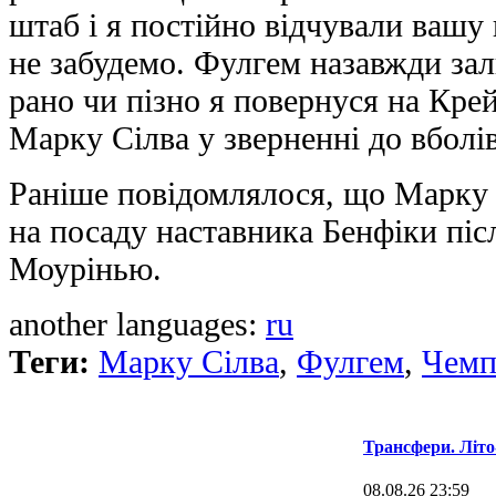
штаб і я постійно відчували вашу 
не забудемо. Фулгем назавжди зал
рано чи пізно я повернуся на Кре
Марку Сілва у зверненні до вболі
Раніше повідомлялося, що Марку 
на посаду наставника Бенфіки післ
Моурінью.
another languages:
ru
Теги:
Марку Сілва
,
Фулгем
,
Чемп
Трансфери. Літо
08.08.26 23:59