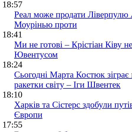
18:57
Реал може продати Ліверпулю
Моурінью проти
18:41
Ми не готові – Крістіан Ківу 
Ювентусом
18:24
Сьогодні Марта Костюк зіграє
ракетки світу – Іги Швентек
18:10
Харків та Сістерс здобули пут
Європи
17:55