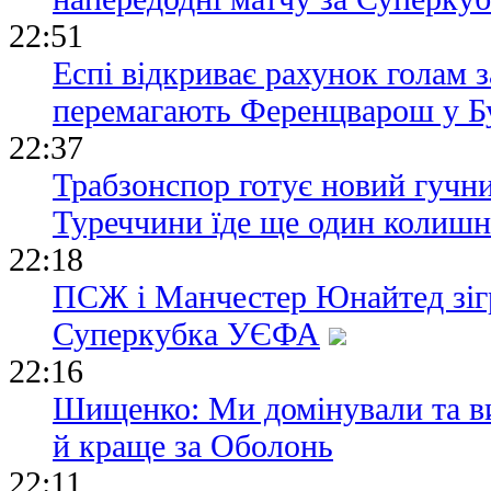
22:51
Еспі відкриває рахунок голам з
перемагають Ференцварош у Б
22:37
Трабзонспор готує новий гучни
Туреччини їде ще один колишн
22:18
ПСЖ і Манчестер Юнайтед зіг
Суперкубка УЄФА
22:16
Шищенко: Ми домінували та в
й краще за Оболонь
22:11