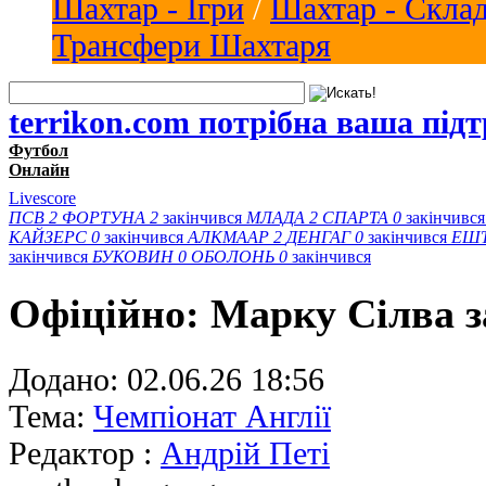
Шахтар - Ігри
/
Шахтар - Скла
Трансфери Шахтаря
terrikon.com потрібна ваша під
Футбол
Онлайн
Livescore
ПСВ
2
ФОРТУНА
2
закінчився
МЛАДА
2
СПАРТА
0
закінчивс
КАЙЗЕРС
0
закінчився
АЛКМААР
2
ДЕНГАГ
0
закінчився
ЕШ
закінчився
БУКОВИН
0
ОБОЛОНЬ
0
закінчився
Офіційно: Марку Сілва 
Додано:
02.06.26 18:56
Тема:
Чемпіонат Англії
Редактор :
Андрій Петі