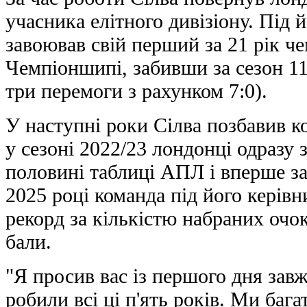
учасника елітного дивізіону. Під
завоював свій перший за 21 рік ч
Чемпіоншипі, забивши за сезон 11
три перемоги з рахунком 7:0).
У наступні роки Сілва позбавив к
у сезоні 2022/23 лондонці одразу 
половині таблиці АПЛ і вперше за 
2025 році команда під його керів
рекорд за кількістю набраних очок
бали.
"Я просив вас із першого дня завж
робили всі ці п'ять років. Ми баг