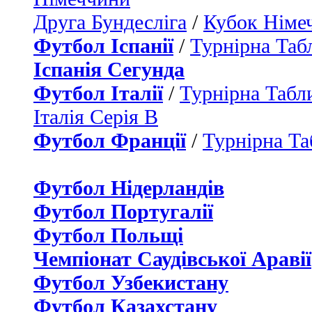
Друга Бундесліга
/
Кубок Німе
Футбол Іспанії
/
Турнірна Таб
Іспанія Сегунда
Футбол Італії
/
Турнірна Табли
Італія Серія B
Футбол Франції
/
Турнірна Та
Футбол Нідерландiв
Футбол Португалії
Футбол Польщі
Чемпіонат Саудівської Аравії
Футбол Узбекистану
Футбол Казахстану