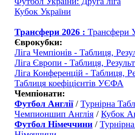
Футбол України: Друга ліга
Кубок України
Трансфери 2026 :
Трансфери 
Єврокубки:
Ліга Чемпіонів - Таблиця, Резу
Ліга Європи - Таблиця, Резуль
Ліга Конференцій - Таблиця, Р
Таблиця коефіцієнтів УЄФА
Чемпіонати:
Футбол Англії
/
Турнірна Табл
Чемпионшип Англія
/
Кубок Ан
Футбол Німеччини
/
Турнірна
Німеччини