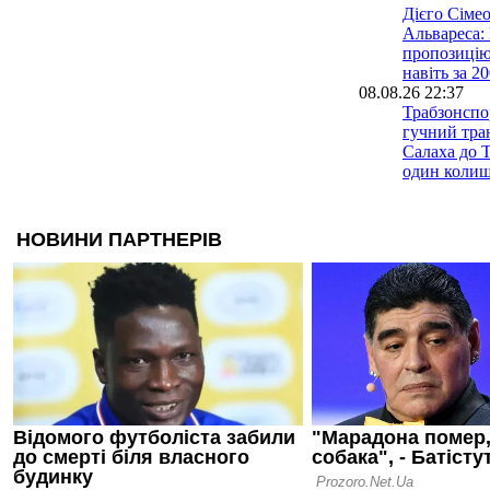
Дієго Сіме
Альвареса:
пропозицію
навіть за 2
08.08.26 22:37
Трабзонспо
гучний тран
Салаха до 
один колиш
Ліверпуля
08.08.26 22:11
Тьяго Пітар
Реалі на о
Моурінью
08.08.26 21:50
Барселона 
у боротьбі 
Альвареса і
грошей
08.08.26 21:42
Колишній к
продовжить
іспанський
перейшов д