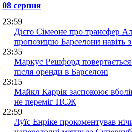
08 серпня
23:59
Дієго Сімеоне про трансфер А
пропозицію Барселони навіть з
23:35
Маркус Решфорд повертається
після оренди в Барселоні
23:15
Майкл Каррік заспокоює вболі
не переміг ПСЖ
22:59
Луїс Енріке прокоментував ні
напередодні матчу за Суперку