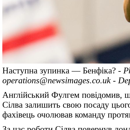
Наступна зупинка — Бенфіка? -
P
operations@newsimages.co.uk
- Dep
Англійський Фулгем повідомив, 
Сілва залишить свою посаду цього
фахівець очолював команду протяг
За час роботи Сілва повернув лон