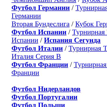
Футбол Германии
/
Турнирная
Германии
Вторая Бундеслига
/
Кубок Ге
Футбол Испании
/
Турнирная
Испании
/
Испания Сегунда
Футбол Италии
/
Турнирная 
Италия Серия B
Футбол Франции
/
Турнирная
Франции
Футбол Нидерландов
Футбол Португалии
Футбол Польши