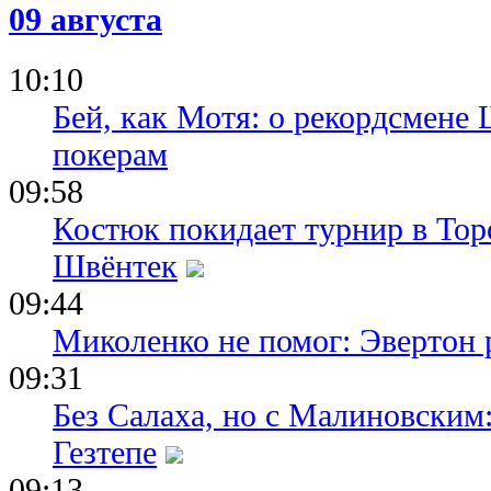
08.08.26 21:51
09 августа
Барселона 
в борьбе за
Альвареса 
10:10
больше ден
Бей, как Мотя: о рекордсмене 
покерам
09:58
Костюк покидает турнир в Тор
Швёнтек
09:44
Миколенко не помог: Эвертон
09:31
Без Салаха, но с Малиновским:
Гезтепе
09:13