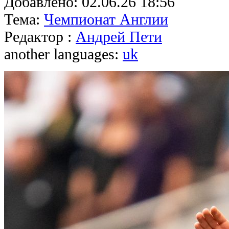
Добавлено:
02.06.26 18:56
Тема:
Чемпионат Англии
Редактор :
Андрей Пети
another languages:
uk