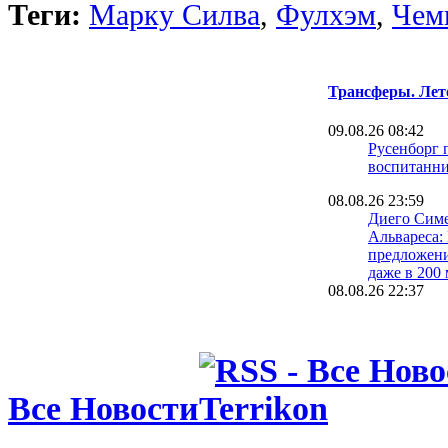
Теги:
Марку Силва
,
Фулхэм
,
Чем
Трансферы. Лет
09.08.26 08:42
Русенборг 
воспитанн
08.08.26 23:59
Диего Симе
Альвареса:
предложен
даже в 200
08.08.26 22:37
Трабзонспо
громкий тр
Салаха в Т
один экс-и
08.08.26 22:11
Все Новости
Тьяго Питар
Реале по л
требовани