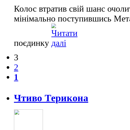
Колос втратив свій шанс очол
мінімально поступившись Мета
поєдинку
3
2
1
Чтиво Терикона