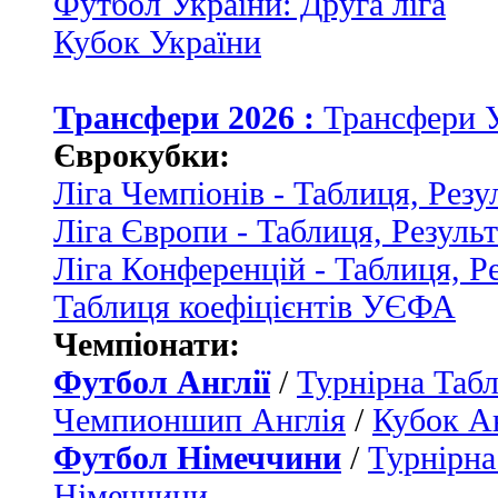
Футбол України: Друга ліга
Кубок України
Трансфери 2026 :
Трансфери 
Єврокубки:
Ліга Чемпіонів - Таблиця, Резу
Ліга Європи - Таблиця, Резуль
Ліга Конференцій - Таблиця, Р
Таблиця коефіцієнтів УЄФА
Чемпіонати:
Футбол Англії
/
Турнірна Табл
Чемпионшип Англія
/
Кубок Ан
Футбол Німеччини
/
Турнірна
Німеччини