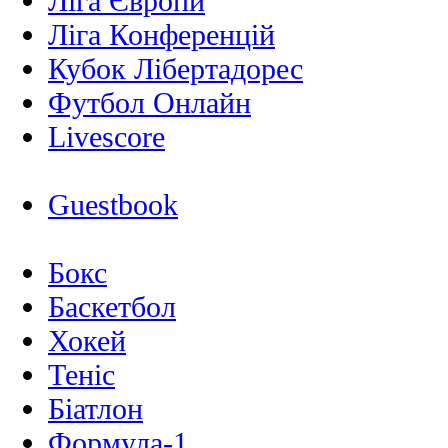
Ліга Європи
Ліга Конференцій
Кубок Лібертадорес
Футбол Онлайн
Livescore
Guestbook
Бокс
Баскетбол
Хокей
Теніс
Біатлон
Формула-1