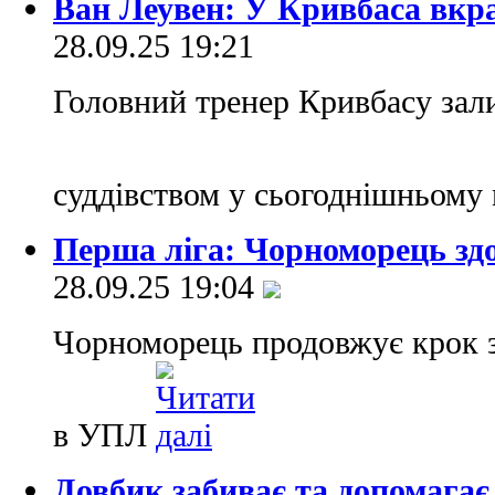
Ван Леувен: У Кривбаса вкр
28.09.25 19:21
Головний тренер Кривбасу зал
суддівством у сьогоднішньому
Перша ліга: Чорноморець здо
28.09.25 19:04
Чорноморець продовжує крок з
в УПЛ
Довбик забиває та допомагає