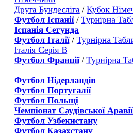
Друга Бундесліга
/
Кубок Німе
Футбол Іспанії
/
Турнірна Таб
Іспанія Сегунда
Футбол Італії
/
Турнірна Табли
Італія Серія B
Футбол Франції
/
Турнірна Та
Футбол Нідерландiв
Футбол Португалії
Футбол Польщі
Чемпіонат Саудівської Аравії
Футбол Узбекистану
Футбол Казахстану