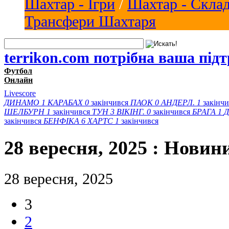
Шахтар - Ігри
/
Шахтар - Скла
Трансфери Шахтаря
terrikon.com потрібна ваша під
Футбол
Онлайн
Livescore
ДИНАМО
1
КАРАБАХ
0
закінчився
ПАОК
0
АНДЕРЛ.
1
закінч
ШЕЛБУРН
1
закінчився
ТУН
3
ВІКІНГ.
0
закінчився
БРАГА
1
Д
закінчився
БЕНФІКА
6
ХАРТС
1
закінчився
28 вересня, 2025 : Новин
28 вересня, 2025
3
2