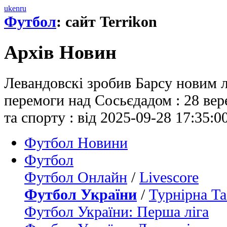
uk
en
ru
Футбол
: сайт Terrikon
Архів Новин
Левандовскі зробив Барсу новим л
перемоги над Сосьєдадом : 28 вер
та спорту : від 2025-09-28 17:35:0
Футбол Новини
Футбол
Футбол Онлайн
/
Livescore
Футбол України
/
Турнірна Та
Футбол України: Перша ліга