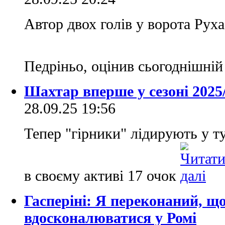
Автор двох голів у ворота Рух
Педріньо, оцінив сьогоднішній
Шахтар вперше у сезоні 202
28.09.25 19:56
Тепер "гірники" лідирують у т
в своєму активі 17 очок
Гасперіні: Я переконаний, щ
вдосконалюватися у Ромі