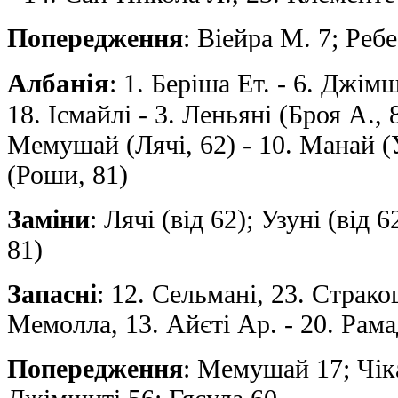
Попередження
: Віейра М. 7; Ребе
Албанія
: 1. Беріша Ет. - 6. Джім
18. Ісмайлі - 3. Леньяні (Броя А., 8
Мемушай (Лячі, 62) - 10. Манай (У
(Роши, 81)
Заміни
: Лячі (від 62); Узуні (від 
81)
Запасні
: 12. Сельмані, 23. Стракош
Мемолла, 13. Айєті Ар. - 20. Рама
Попередження
: Мемушай 17; Чік