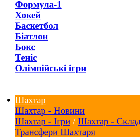
Формула-1
Хокей
Баскетбол
Біатлон
Бокс
Теніс
Олімпійські ігри
Шахтар
Шахтар - Новини
Шахтар - Ігри
/
Шахтар - Скла
Трансфери Шахтаря