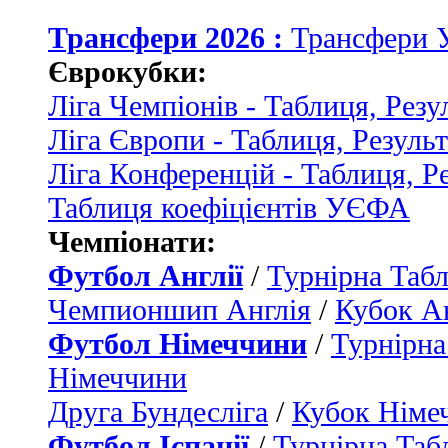
Трансфери 2026 :
Трансфери 
Єврокубки:
Ліга Чемпіонів - Таблиця, Резу
Ліга Європи - Таблиця, Резуль
Ліга Конференцій - Таблиця, Р
Таблиця коефіцієнтів УЄФА
Чемпіонати:
Футбол Англії
/
Турнірна Табл
Чемпионшип Англія
/
Кубок Ан
Футбол Німеччини
/
Турнірна
Німеччини
Друга Бундесліга
/
Кубок Німе
Футбол Іспанії
/
Турнірна Таб