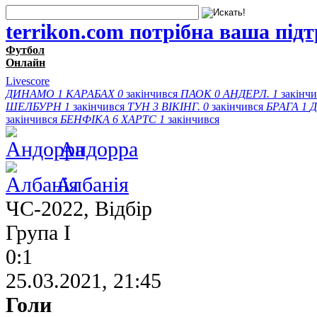
terrikon.com потрібна ваша під
Футбол
Онлайн
Livescore
ДИНАМО
1
КАРАБАХ
0
закінчився
ПАОК
0
АНДЕРЛ.
1
закінч
ШЕЛБУРН
1
закінчився
ТУН
3
ВІКІНГ.
0
закінчився
БРАГА
1
Д
закінчився
БЕНФІКА
6
ХАРТС
1
закінчився
Андорра
Албанія
ЧС-2022, Відбір
Група I
0:1
25.03.2021, 21:45
Голи