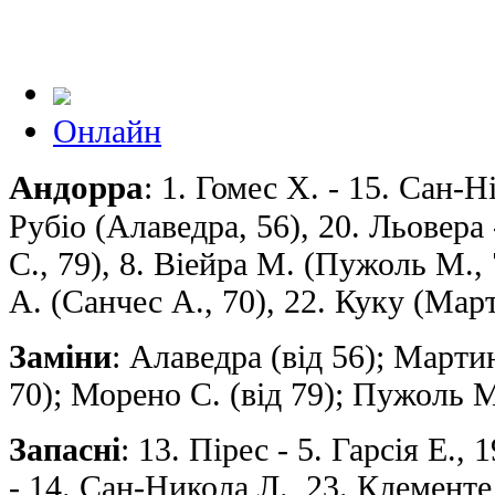
Онлайн
Андорра
: 1. Гомес Х. - 15. Сан-Н
Рубіо (Алаведра, 56), 20. Льовера 
С., 79), 8. Віейра М. (Пужоль М., 
А. (Санчес А., 70), 22. Куку (Март
Заміни
: Алаведра (від 56); Мартин
70); Морено С. (від 79); Пужоль М
Запасні
: 13. Пірес - 5. Гарсія Е.,
- 14. Сан-Никола Л., 23. Клементе