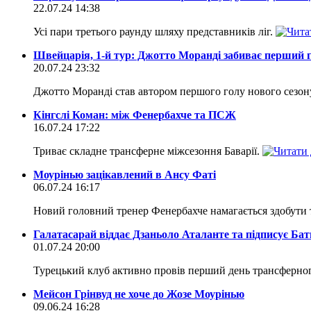
22.07.24 14:38
Усі пари третього раунду шляху представників ліг.
Швейцарія, 1-й тур: Джотто Моранді забиває перший г
20.07.24 23:32
Джотто Моранді став автором першого голу нового сезон
Кінгслі Коман: між Фенербахче та ПСЖ
16.07.24 17:22
Триває складне трансферне міжсезоння Баварії.
Моурінью зацікавлений в Ансу Фаті
06.07.24 16:17
Новий головний тренер Фенербахче намагається здобути 
Галатасарай віддає Дзаньоло Аталанте та підписує Бат
01.07.24 20:00
Турецький клуб активно провів перший день трансферног
Мейсон Грінвуд не хоче до Жозе Моурінью
09.06.24 16:28