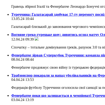
Гравець збірної Італії та Фенербахче Леонардо Бонуччі ог
Туреччина: Галатасарай здобуває 17-ту перемогу поспі
13.05.24 10:44
Галатасарай близький до завоювання чергового чемпіонс
Вогняне греко-турецьке шоу: дивитись огляд матчу Ол
12.04.24 09:39
Спочатку – тотальне домінування греків, рахунок 3:0 та 
Фенербахче зірвав Суперкубок Туреччини: команда пі
08.04.24 08:44
Фенербахче продовжує свою війну із турецькою федераці
Трабзонспор покарали за напад уболівальників на Фер
04.04.24 13:53
Федерація футболу Туреччини оголосила свої санкції за 
Фенербахче поки що залишається в чемпіонаті Туречч
03.04.24 13:19