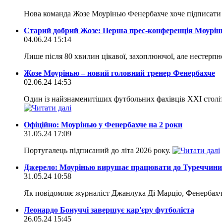
Нова команда Жозе Моурінью Фенербахче хоче підписати 
Старий добрий Жозе: Перша прес-конференція Моурінь
04.06.24 15:14
Лише після 80 хвилин цікавої, захоплюючої, але нестерпн
Жозе Моурінью – новий головний тренер Фенербахче
02.06.24 14:53
Один із найзнаменитіших футбольних фахівців ХХI століт
Офіційно: Моурінью у Фенербахче на 2 роки
31.05.24 17:09
Португалець підписаний до літа 2026 року.
Джерело: Моурінью вирушає працювати до Туреччини
31.05.24 10:58
Як повідомляє журналіст Джанлука Ді Марціо, Фенербахч
Леонардо Бонуччі завершує кар'єру футболіста
26.05.24 15:45