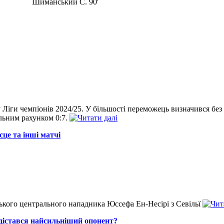
Шиманський С. 90'
у Ліги чемпіонів 2024/25. У більшості переможець визначився б
альним рахунком 0:7.
сце та інші матчі
кого центрального нападника Юссефа Ен-Несірі з Севільї
дістався найсильніший опонент?