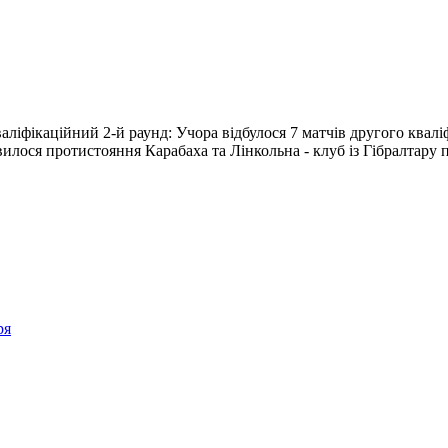
валіфікаційний 2-й раунд: Учора відбулося 7 матчів другого квалі
лося протистояння Карабаха та Лінкольна - клуб із Гібралтару п
ря