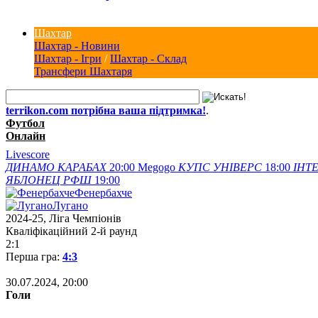
Шахтар
Шахтар - Новини
Шахтар - Ігри
/
Шахтар - Склад
Трансфери Шахтаря
terrikon.com потрібна ваша підтримка!
.
Футбол
Онлайн
Livescore
ДИНАМО
КАРАБАХ
20:00
Megogo
КУПС
УНІВЕРС
18:00
ІНТЕ
ЯБЛОНЕЦ
РФШ
19:00
Фенербахче
Лугано
2024-25, Ліга Чемпіонів
Кваліфікаційний 2-й раунд
2:1
Перша гра:
4:3
30.07.2024, 20:00
Голи