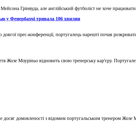
Мейсона Грінвуда, але англійський футболіст не хоче працюват
ю у Фенербахчі тривала 106 хвилин
о довгої прес-конференції, португалець нарешті почав розкриват
тя Жозе Моуріньо відновить свою тренерську кар'єру. Португале
е досяг домовленості з відомим португальським тренером Жозе