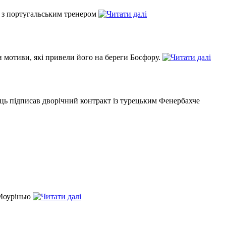
и з португальським тренером
и мотиви, які привели його на береги Босфору.
ць підписав дворічний контракт із турецьким Фенербахче
 Моурінью