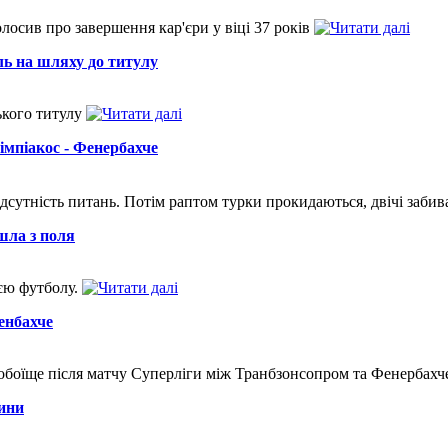
олосив про завершення кар'єри у віці 37 років
ль на шляху до титулу
ького титулу
імпіакос - Фенербахче
відсутність питань. Потім раптом турки прокидаються, двічі заб
шла з поля
єю футболу.
енбахче
побоїще після матчу Суперліги між Транбзонсопром та Фенербахч
ини