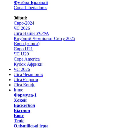
Футбол Бразилії
Copa Libertadores
Збірні:
Євро-2024
ЧС 2026
Ліга Націй УЄФА
Клубний Чемпіонат Світу 2025
Євро (жінки)
Євро U21
ЧС U20
Copa America
Кубок Африки
ЧС 2026
Ліга Чемпіонів
Ліга Європи
Ліга Конф.
Інше
Формула-1
Хокей
Баскетбол
Біатлон
Бокс
Теніс
Олімпійські ігри