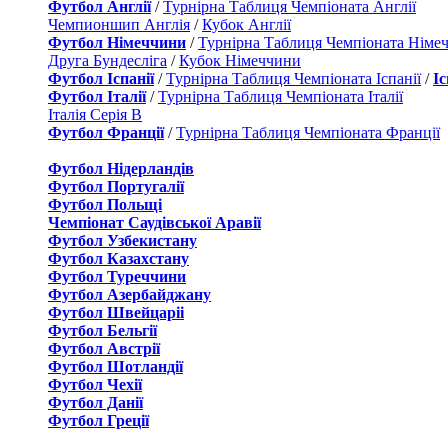
Футбол Англії
/
Турнірна Таблиця Чемпіоната Англії
Чемпионшип Англія
/
Кубок Англії
Футбол Німеччини
/
Турнірна Таблиця Чемпіоната Німе
Друга Бундесліга
/
Кубок Німеччини
Футбол Іспанії
/
Турнірна Таблиця Чемпіоната Іспанії
/
І
Футбол Італії
/
Турнірна Таблиця Чемпіоната Італії
Італія Серія B
Футбол Франції
/
Турнірна Таблиця Чемпіоната Франції
Футбол Нідерландiв
Футбол Португалії
Футбол Польщі
Чемпіонат Саудівської Аравії
Футбол Узбекистану
Футбол Казахстану
Футбол Туреччини
Футбол Азербайджану
Футбол Швейцаріі
Футбол Бельгії
Футбол Австрії
Футбол Шотландії
Футбол Чехії
Футбол Данії
Футбол Греції