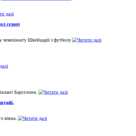
ол сезону
у чемпіонату Швейцарії з футболу
талант Барселони.
шуайї.
о вікна.