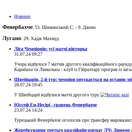
Новини
Фенербахче
: 53. Шиманський С. - 9. Джеко
Лугано
: 29. Хадж Махмуд
Ліга Чемпіонів: усі матчі вівторка
31.07.24 09:27
Учора відбулося 7 матчів другого кваліфікаційного раунд
Карабаха та Лінкольна - клуб із Гібралтару програв із заг
Швейцарія, 2-й тур: чемпіон опускається на останнє мі
28.07.24 19:45
У Швейцарії відбулися матчі другого туру
Юссеф Ен-Несірі - гравець Фенербахче
23.07.24 14:24
Турецький Фенербахче оголосив про трансфер мароккансь
Жеребкування третьго кваліфайн-раунду ЛЧ: Динамо 