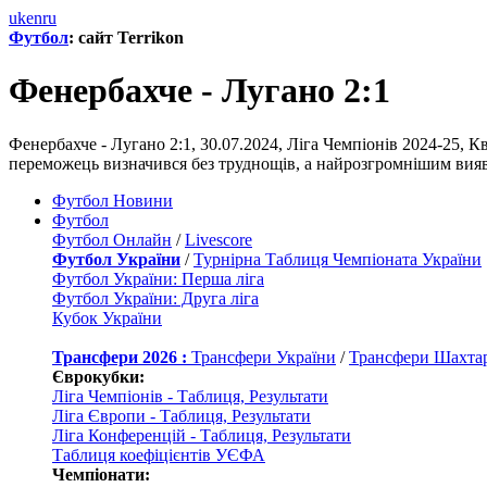
uk
en
ru
Футбол
: сайт Terrikon
Фенербахче - Лугано 2:1
Фенербахче - Лугано 2:1, 30.07.2024, Ліга Чемпіонів 2024-25, К
переможець визначився без труднощів, а найрозгромнішим вияви
Футбол Новини
Футбол
Футбол Онлайн
/
Livescore
Футбол України
/
Турнірна Таблиця Чемпіоната України
Футбол України: Перша ліга
Футбол України: Друга ліга
Кубок України
Трансфери 2026 :
Трансфери України
/
Трансфери Шахта
Єврокубки:
Ліга Чемпіонів - Таблиця, Результати
Ліга Європи - Таблиця, Результати
Ліга Конференцій - Таблиця, Результати
Таблиця коефіцієнтів УЄФА
Чемпіонати: