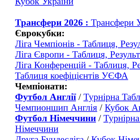
Кубок України
Трансфери 2026 :
Трансфери 
Єврокубки:
Ліга Чемпіонів - Таблиця, Резу
Ліга Європи - Таблиця, Резуль
Ліга Конференцій - Таблиця, Р
Таблиця коефіцієнтів УЄФА
Чемпіонати:
Футбол Англії
/
Турнірна Табл
Чемпионшип Англія
/
Кубок Ан
Футбол Німеччини
/
Турнірна
Німеччини
Друга Бундесліга
/
Кубок Німе