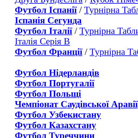
Футбол Іспанії
/
Турнірна Таб
Іспанія Сегунда
Футбол Італії
/
Турнірна Табли
Італія Серія B
Футбол Франції
/
Турнірна Та
Футбол Нідерландiв
Футбол Португалії
Футбол Польщі
Чемпіонат Саудівської Аравії
Футбол Узбекистану
Футбол Казахстану
Футбол Туреччини