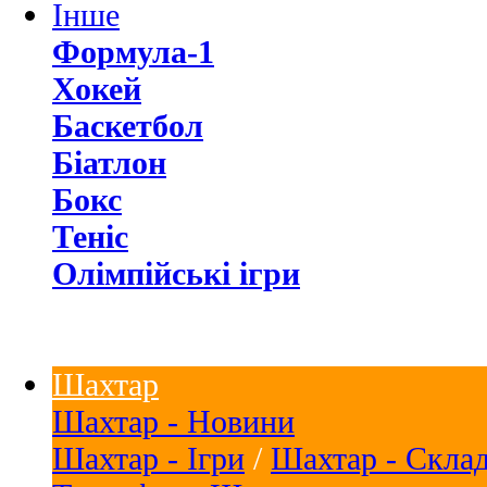
Інше
Формула-1
Хокей
Баскетбол
Біатлон
Бокс
Теніс
Олімпійські ігри
Шахтар
Шахтар - Новини
Шахтар - Ігри
/
Шахтар - Скла