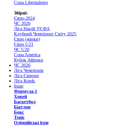
Copa Libertadores
Збірні:
Євро-2024
ЧС 2026
Ліга Націй УЄФА
Клубний Чемпіонат Світу 2025
Євро (жінки)
Євро U21
ЧС U20
Copa America
Кубок Африки
ЧС 2026
Ліга Чемпіонів
Ліга Європи
Ліга Конф.
Інше
Формула-1
Хокей
Баскетбол
Біатлон
Бокс
Теніс
Олімпійські ігри