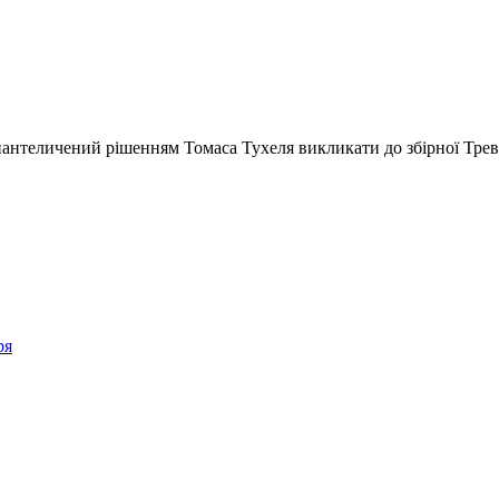
пантеличений рішенням Томаса Тухеля викликати до збірної Трев
ря