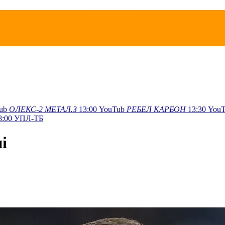
ub
ОЛЕКС-2
МЕТАЛ.З
13:00
YouTub
РЕБЕЛ
КАРБОН
13:30
YouT
8:00
УПЛ-ТБ
і