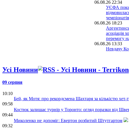
06.08.26 22:34
УЄФА поки
відмовилася
чемпіонатів
06.08.26 18:23
Аргентинсь
асоціація х
перемогу н
06.08.26 13:33
Невдачу Кор
світу розсл
допомогою 
06.08.26 09:39
Усі Новини
Іспанія біл
проводити 
разом із М
09 серпня
05.08.26 23:39
10:10
ФІФА відмо
Бей, як Мотя: про рекордсмена Шахтаря за кількістю хет-т
ідеї: чутки
09:58
ЧС-2030 у 
Костюк залишає турнір у Торонто: огляд поразки від Шве
спростован
09:44
Миколенко не допоміг: Евертон розбитий Штутгартом
09:32