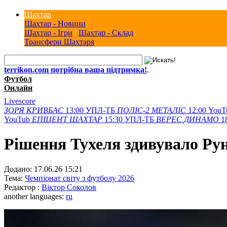
Шахтар
Шахтар - Новини
Шахтар - Ігри
/
Шахтар - Склад
Трансфери Шахтаря
terrikon.com потрібна ваша підтримка!
.
Футбол
Онлайн
Livescore
ЗОРЯ
КРИВБАС
13:00
УПЛ-ТБ
ПОЛІС-2
МЕТАЛІС
12:00
YouT
YouTub
ЕПІЦЕНТ
ШАХТАР
15:30
УПЛ-ТБ
ВЕРЕС
ДИНАМО
1
Рішення Тухеля здивувало Рун
Додано:
17.06.26 15:21
Тема:
Чемпіонат світу з футболу 2026
Редактор :
Віктор Соколов
another languages:
ru