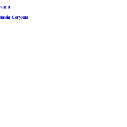
ччини
спанія Сегунда