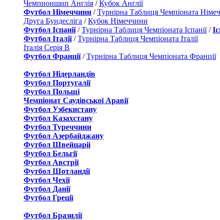
Чемпионшип Англія
/
Кубок Англії
Футбол Німеччини
/
Турнірна Таблиця Чемпіоната Німе
Друга Бундесліга
/
Кубок Німеччини
Футбол Іспанії
/
Турнірна Таблиця Чемпіоната Іспанії
/
І
Футбол Італії
/
Турнірна Таблиця Чемпіоната Італії
Італія Серія B
Футбол Франції
/
Турнірна Таблиця Чемпіоната Франції
Футбол Нідерландiв
Футбол Португалії
Футбол Польщі
Чемпіонат Саудівської Аравії
Футбол Узбекистану
Футбол Казахстану
Футбол Туреччини
Футбол Азербайджану
Футбол Швейцаріі
Футбол Бельгії
Футбол Австрії
Футбол Шотландії
Футбол Чехії
Футбол Данії
Футбол Греції
Футбол Бразилії