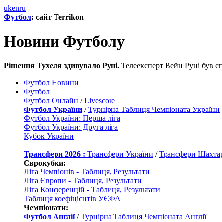
uk
en
ru
Футбол
: сайт Terrikon
Новини Футболу
Рішення Тухеля здивувало Руні.
Телеексперт Вейн Руні був с
Футбол Новини
Футбол
Футбол Онлайн
/
Livescore
Футбол України
/
Турнірна Таблиця Чемпіоната України
Футбол України: Перша ліга
Футбол України: Друга ліга
Кубок України
Трансфери 2026 :
Трансфери України
/
Трансфери Шахта
Єврокубки:
Ліга Чемпіонів - Таблиця, Результати
Ліга Європи - Таблиця, Результати
Ліга Конференцій - Таблиця, Результати
Таблиця коефіцієнтів УЄФА
Чемпіонати:
Футбол Англії
/
Турнірна Таблиця Чемпіоната Англії