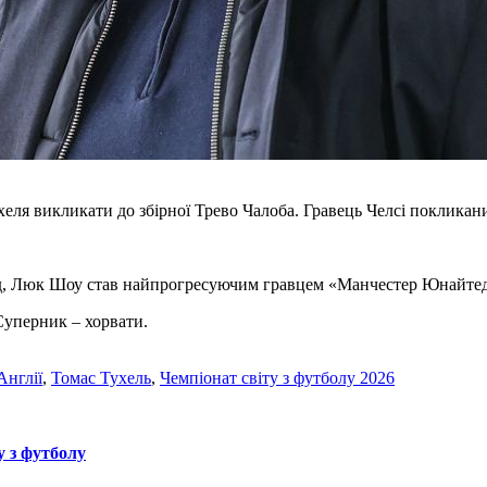
еля викликати до збірної Трево Чалоба. Гравець Челсі покликан
яд, Люк Шоу став найпрогресуючим гравцем «Манчестер Юнайтед»
 Суперник – хорвати.
Англії
,
Томас Тухель
,
Чемпіонат світу з футболу 2026
у з футболу