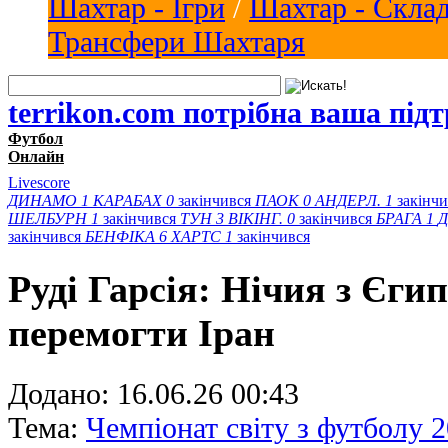
Шахтар - Ігри
/
Шахтар - Скла
Трансфери Шахтаря
terrikon.com потрібна ваша під
Футбол
Онлайн
Livescore
ДИНАМО
1
КАРАБАХ
0
закінчився
ПАОК
0
АНДЕРЛ.
1
закінч
ШЕЛБУРН
1
закінчився
ТУН
3
ВІКІНГ.
0
закінчився
БРАГА
1
Д
закінчився
БЕНФІКА
6
ХАРТС
1
закінчився
Руді Гарсія: Нічия з Єгип
перемогти Іран
Додано:
16.06.26 00:43
Тема:
Чемпіонат світу з футболу 