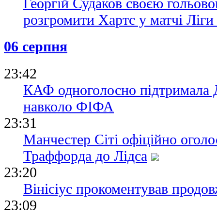
Георгій Судаков своєю гольово
розгромити Хартс у матчі Ліг
06 серпня
23:42
КАФ одноголосно підтримала Д
навколо ФІФА
23:31
Манчестер Сіті офіційно огол
Траффорда до Лідса
23:20
Вінісіус прокоментував продов
23:09