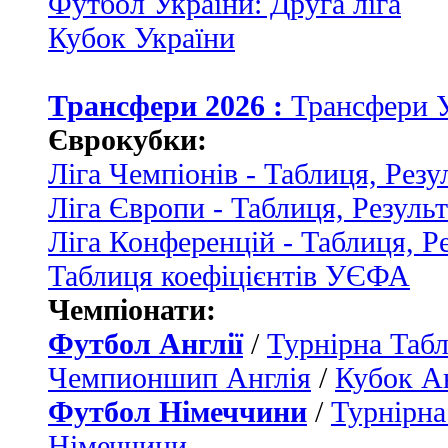
Футбол України: Друга ліга
Кубок України
Трансфери 2026 :
Трансфери 
Єврокубки:
Ліга Чемпіонів - Таблиця, Резу
Ліга Європи - Таблиця, Резуль
Ліга Конференцій - Таблиця, Р
Таблиця коефіцієнтів УЄФА
Чемпіонати:
Футбол Англії
/
Турнірна Табл
Чемпионшип Англія
/
Кубок Ан
Футбол Німеччини
/
Турнірна
Німеччини