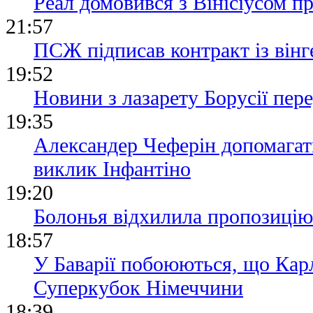
Реал домовився з Вінісіусом п
21:57
ПСЖ підписав контракт із він
19:52
Новини з лазарету Борусії пе
19:35
Александер Чеферін допомагат
виклик Інфантіно
19:20
Болонья відхилила пропозицію
18:57
У Баварії побоюються, що Кар
Суперкубок Німеччини
18:39