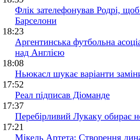
Флік зателефонував Родрі, щоб
Барселони
18:23
Аргентинська футбольна асоціа
над Англією
18:08
Ньюкасл шукає варіанти замін
17:52
Реал підписав Діоманде
17:37
Перебірливий Лукаку обирає н
17:21
Мікель Артета: Створення дина