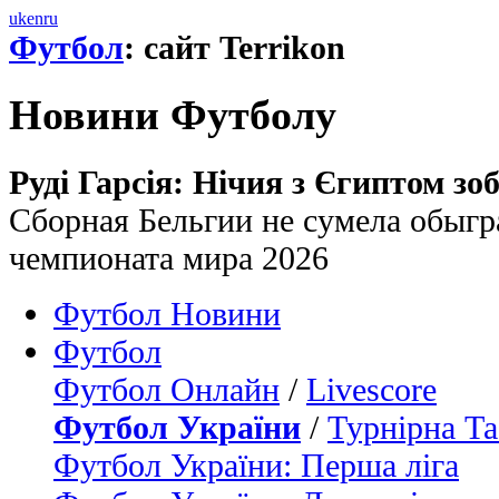
uk
en
ru
Футбол
: сайт Terrikon
Новини Футболу
Руді Гарсія: Нічия з Єгиптом зо
Сборная Бельгии не сумела обыгра
чемпионата мира 2026
Футбол Новини
Футбол
Футбол Онлайн
/
Livescore
Футбол України
/
Турнірна Та
Футбол України: Перша ліга