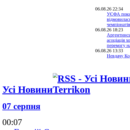
06.08.26 22:34
УЄФА поки
відмовилася
чемпіонатів
06.08.26 18:23
Аргентинсь
асоціація х
перемогу н
06.08.26 13:33
Невдачу Кор
світу розсл
допомогою 
06.08.26 09:39
Іспанія біл
проводити 
Усі Новини
разом із М
05.08.26 23:39
ФІФА відмо
07 серпня
ідеї: чутки
ЧС-2030 у 
спростован
00:07