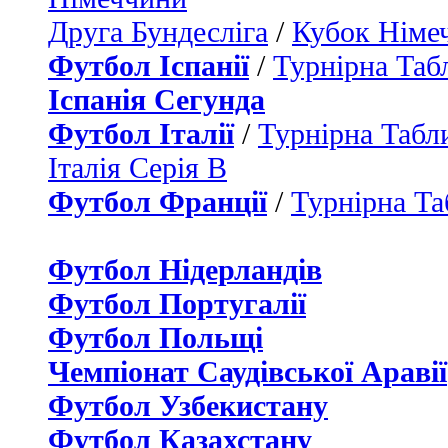
Друга Бундесліга
/
Кубок Німе
Футбол Іспанії
/
Турнірна Таб
Іспанія Сегунда
Футбол Італії
/
Турнірна Табли
Італія Серія B
Футбол Франції
/
Турнірна Та
Футбол Нідерландiв
Футбол Португалії
Футбол Польщі
Чемпіонат Саудівської Аравії
Футбол Узбекистану
Футбол Казахстану