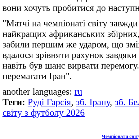
вони хочуть пробитися до наступн
"Матчі на чемпіонаті світу завжди
найкращих африканських збірних, 
забили першим же ударом, що зміц
вдалося зрівняти рахунок завдяки 
навіть був шанс вирвати перемогу.
перемагати Іран".
another languages:
ru
Теги:
Руді Гарсія
,
зб. Ірану
,
зб. Бе
світу з футболу 2026
Чемпіонати світ