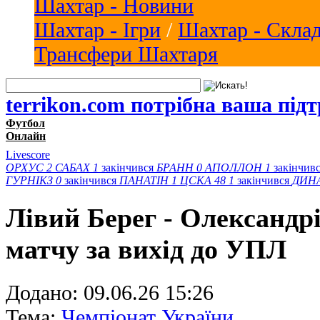
Шахтар - Новини
Шахтар - Ігри
/
Шахтар - Скла
Трансфери Шахтаря
terrikon.com потрібна ваша під
Футбол
Онлайн
Livescore
ОРХУС
2
САБАХ
1
закінчився
БРАНН
0
АПОЛЛОН
1
закінчив
ГУРНІКЗ
0
закінчився
ПАНАТІН
1
ЦСКА 48
1
закінчився
ДИН
Лівий Берег - Олександр
матчу за вихід до УПЛ
Додано:
09.06.26 15:26
Тема:
Чемпіонат України