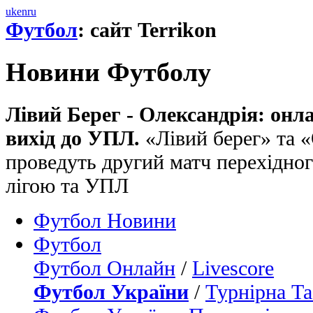
uk
en
ru
Футбол
: сайт Terrikon
Новини Футболу
Лівий Берег - Олександрія: онл
вихід до УПЛ.
«Лівий берег» та «
проведуть другий матч перехідн
лігою та УПЛ
Футбол Новини
Футбол
Футбол Онлайн
/
Livescore
Футбол України
/
Турнірна Та