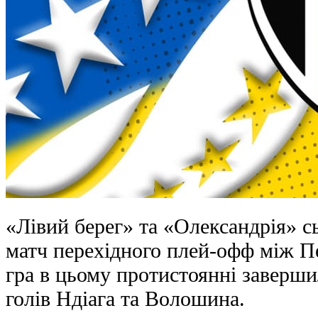
«Лівий берег» та «Олександрія» с
матч перехідного плей-офф між 
гра в цьому протистоянні заверши
голів Ндіага та Волошина.