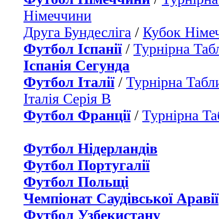
Німеччини
Друга Бундесліга
/
Кубок Німе
Футбол Іспанії
/
Турнірна Таб
Іспанія Сегунда
Футбол Італії
/
Турнірна Табли
Італія Серія B
Футбол Франції
/
Турнірна Та
Футбол Нідерландiв
Футбол Португалії
Футбол Польщі
Чемпіонат Саудівської Аравії
Футбол Узбекистану