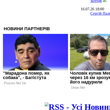
залітав
16.07.26 18:00
Сергій Палк
нас у Радя
12.07.26 12:31
Ротань: Ту
слабке міс
останніх ро
04.07.26 11:57
Срна: Шахт
постраждав,
втрачав сво