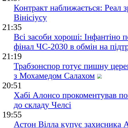
Контракт наближається: Реал 
Вінісіусу
21:35
Всі засоби хороші: Інфантіно 
фінал ЧС-2030 в обмін на під
21:19
Трабзонспор готує пишну цере
з Мохамедом Салахом
20:51
Хабі Алонсо прокоментував п
до складу Челсі
19:55
Астон Вілла купує захисника А