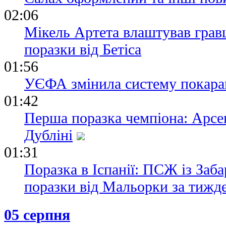
02:06
Мікель Артета влаштував грав
поразки від Бетіса
01:56
УЄФА змінила систему покаран
01:42
Перша поразка чемпіона: Арсен
Дубліні
01:31
Поразка в Іспанії: ПСЖ із Заб
поразки від Мальорки за тижд
05 серпня