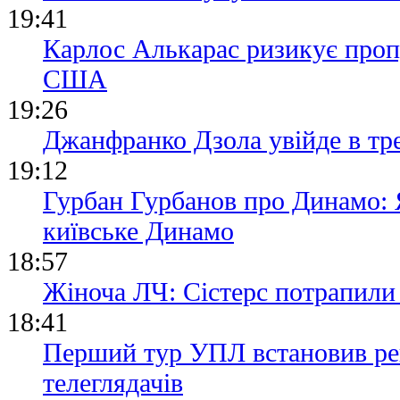
19:41
Карлос Алькарас ризикує проп
США
19:26
Джанфранко Дзола увійде в тре
19:12
Гурбан Гурбанов про Динамо: Я
київське Динамо
18:57
Жіноча ЛЧ: Сістерс потрапили 
18:41
Перший тур УПЛ встановив рек
телеглядачів