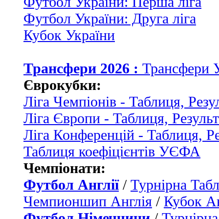
Футбол України: Перша ліга
Футбол України: Друга ліга
Кубок України
Трансфери 2026 :
Трансфери 
Єврокубки:
Ліга Чемпіонів - Таблиця, Резу
Ліга Європи - Таблиця, Резуль
Ліга Конференцій - Таблиця, Р
Таблиця коефіцієнтів УЄФА
Чемпіонати:
Футбол Англії
/
Турнірна Табл
Чемпионшип Англія
/
Кубок Ан
Футбол Німеччини
/
Турнірна