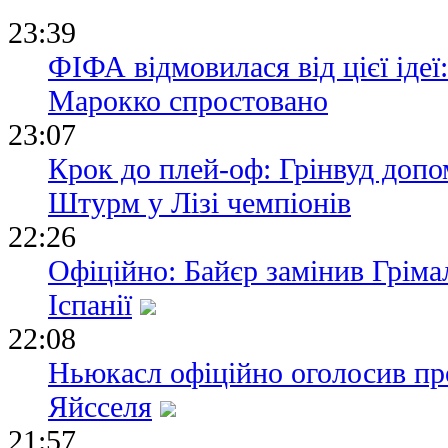
23:39
ФІФА відмовилася від цієї ідеї
Марокко спростовано
23:07
Крок до плей-оф: Грінвуд допо
Штурм у Лізі чемпіонів
22:26
Офіційно: Байєр замінив Гріма
Іспанії
22:08
Ньюкасл офіційно оголосив пр
Яйсселя
21:57