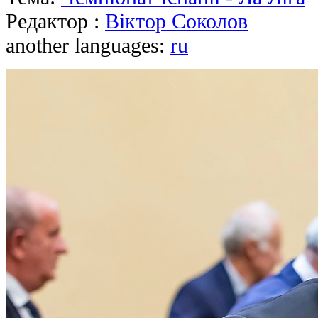
Редактор :
Віктор Соколов
another languages:
ru