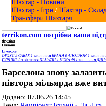
Шахтар - Новини
Шахтар - Ігри
/
Шахтар - Скла
Трансфери Шахтаря
terrikon.com потрібна ваша під
Футбол
Онлайн
Livescore
ОРХУС
2
САБАХ
1
закінчився
БРАНН
0
АПОЛЛОН
1
закінчив
ГУРНІКЗ
0
закінчився
ПАНАТІН
1
ЦСКА 48
1
закінчився
ДИН
Барселона знову залазить
півтора мільярда вже ви
Додано:
07.06.26 14:45
Тема:
Чемпіонат Іспаніі - Ла Ліга