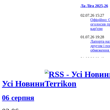
Ла Ліга 2025-26
02.07.26 15:27
Офіційно: 
оголосив п
кар'єри
01.07.26 19:28
Лапорта на
другом і п
обмеження 
21.06.26 08:48
Малага виг
Лігу: дивит
Альмерією
15.06.26 18:31
Усі Новини
Гравець Сев
років ув'яз
зґвалтуван
06 серпня
08.06.26 09:45
Малага зро