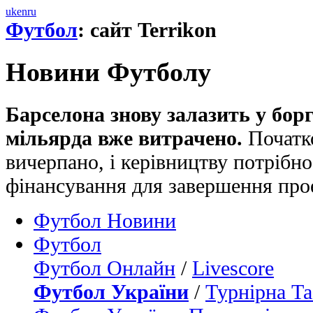
uk
en
ru
Футбол
: сайт Terrikon
Новини Футболу
Барселона знову залазить у борг
мільярда вже витрачено.
Початко
вичерпано, і керівництву потрібно
фінансування для завершення про
Футбол Новини
Футбол
Футбол Онлайн
/
Livescore
Футбол України
/
Турнірна Та