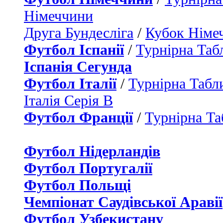
Німеччини
Друга Бундесліга
/
Кубок Німе
Футбол Іспанії
/
Турнірна Таб
Іспанія Сегунда
Футбол Італії
/
Турнірна Табли
Італія Серія B
Футбол Франції
/
Турнірна Та
Футбол Нідерландiв
Футбол Португалії
Футбол Польщі
Чемпіонат Саудівської Аравії
Футбол Узбекистану