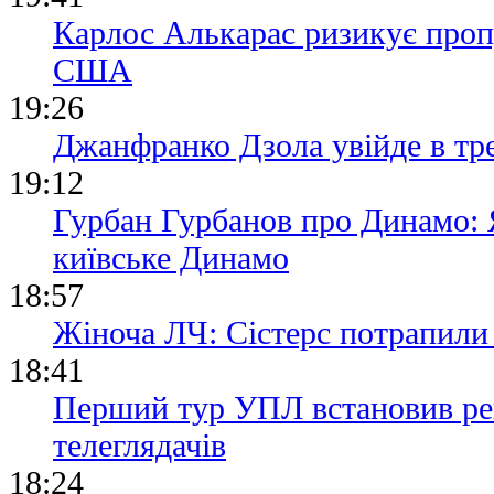
Карлос Алькарас ризикує проп
США
19:26
Джанфранко Дзола увійде в тре
19:12
Гурбан Гурбанов про Динамо: Я
київське Динамо
18:57
Жіноча ЛЧ: Сістерс потрапили 
18:41
Перший тур УПЛ встановив рек
телеглядачів
18:24