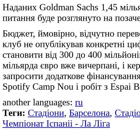
Наданих Goldman Sachs 1,45 мілья
питання буде розглянуто на позач
Бюджет, ймовірно, відчутно пере
клуб не опублікував конкретні ци
становити від 300 до 400 мільйоні
мільярда євро вже вичерпані, і ке
запросити додаткове фінансуванн
Spotify Camp Nou і робіт з Espai 
another languages:
ru
Теги:
Стадiони
,
Барселона
,
Стадi
Чемпіонат Іспаніі - Ла Ліга