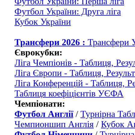
Футбол України: Перша ліга
Футбол України: Друга ліга
Кубок України
Трансфери 2026 :
Трансфери 
Єврокубки:
Ліга Чемпіонів - Таблиця, Резу
Ліга Європи - Таблиця, Резуль
Ліга Конференцій - Таблиця, Р
Таблиця коефіцієнтів УЄФА
Чемпіонати:
Футбол Англії
/
Турнірна Табл
Чемпионшип Англія
/
Кубок Ан
Футбол Німеччини
/
Турнірна