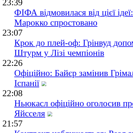
23:39
ФІФА відмовилася від цієї ідеї
Марокко спростовано
23:07
Крок до плей-оф: Грінвуд допо
Штурм у Лізі чемпіонів
22:26
Офіційно: Байєр замінив Гріма
Іспанії
22:08
Ньюкасл офіційно оголосив пр
Яйсселя
21:57