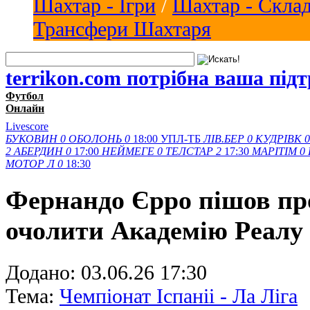
Шахтар - Ігри
/
Шахтар - Скла
Трансфери Шахтаря
terrikon.com потрібна ваша під
Футбол
Онлайн
Livescore
БУКОВИН
0
ОБОЛОНЬ
0
18:00
УПЛ-ТБ
ЛІВ.БЕР
0
КУДРІВК
0
2
АБЕРДИН
0
17:00
НЕЙМЕГЕ
0
ТЕЛСТАР
2
17:30
МАРІТІМ
0
МОТОР Л
0
18:30
Фернандо Єрро пішов пр
очолити Академію Реалу
Додано:
03.06.26 17:30
Тема:
Чемпіонат Іспаніі - Ла Ліга