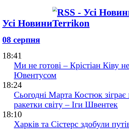
Лігу: дивит
Альмерією
15.06.26 18:31
Усі Новини
Гравець Сев
років ув'яз
зґвалтуван
08 серпня
08.06.26 09:45
Малага зро
18:41
крок до по
Ліги
Ми не готові – Крістіан Ківу 
Ювентусом
18:24
Сьогодні Марта Костюк зіграє
ракетки світу – Іги Швентек
18:10
Харків та Сістерс здобули пут