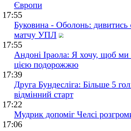
Європи
17:55
Буковина - Оболонь: дивитись
матчу УПЛ
17:55
Андоні Іраола: Я хочу, щоб ми
цією подорожжю
17:39
Друга Бундесліга: Більше 5 гол
відмінний старт
17:22
Мудрик допоміг Челсі розгром
17:06