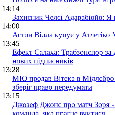
14:14
Захисник Челсі Адарабіойо: Я
14:00
Астон Вілла купує у Атлетіко 
13:45
Ефект Салаха: Трабзонспор за 
нових підписників
13:28
МЮ продав Вітека в Мідлсбро з
зберіг право передумати
13:15
Джозеф Джонс про матч Зоря -
команда, яка прагне вчитися