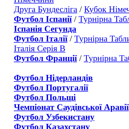
Друга Бундесліга
/
Кубок Німе
Футбол Іспанії
/
Турнірна Таб
Іспанія Сегунда
Футбол Італії
/
Турнірна Табли
Італія Серія B
Футбол Франції
/
Турнірна Та
Футбол Нідерландiв
Футбол Португалії
Футбол Польщі
Чемпіонат Саудівської Аравії
Футбол Узбекистану
Футбол Казахстану