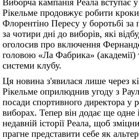
Виборча кампанія Реала вступає у 
Рікельме продовжує робити кроки
Флорентіно Пересу у боротьбі за 
за чотири дні до виборів, які відб
оголосив про включення Фернандо
головою «Ла Фабрика» (академії)
системи клубу.
Ця новина з'явилася лише через кі
Рікельме оприлюднив угоду з Рау
посади спортивного директора у р
виборах. Тепер він додає ще одне і
недавній історії Реала, щоб зміцн
прагне представити себе як альте