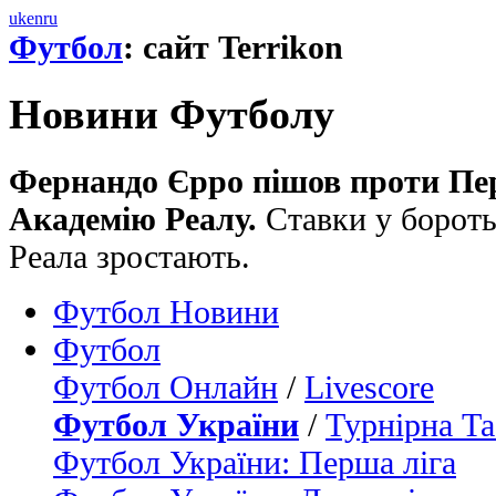
uk
en
ru
Футбол
: сайт Terrikon
Новини Футболу
Фернандо Єрро пішов проти Пер
Академію Реалу.
Ставки у боротьб
Реала зростають.
Футбол Новини
Футбол
Футбол Онлайн
/
Livescore
Футбол України
/
Турнірна Та
Футбол України: Перша ліга