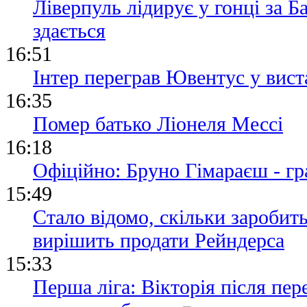
Ліверпуль лідирує у гонці за Б
здається
16:51
Інтер переграв Ювентус у вист
16:35
Помер батько Ліонеля Мессі
16:18
Офіційно: Бруно Гімараєш - г
15:49
Стало відомо, скільки заробит
вирішить продати Рейндерса
15:33
Перша ліга: Вікторія після пе