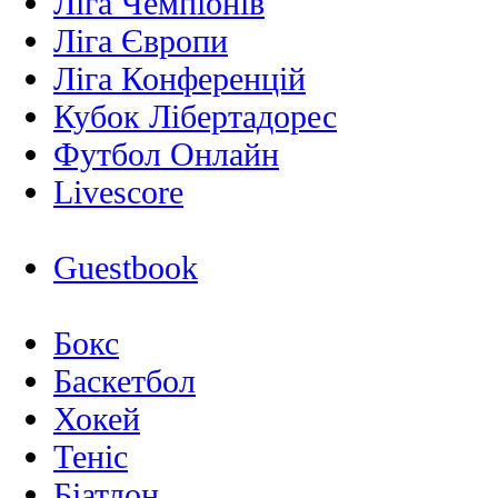
Ліга Чемпіонів
Ліга Європи
Ліга Конференцій
Кубок Лібертадорес
Футбол Онлайн
Livescore
Guestbook
Бокс
Баскетбол
Хокей
Теніс
Біатлон