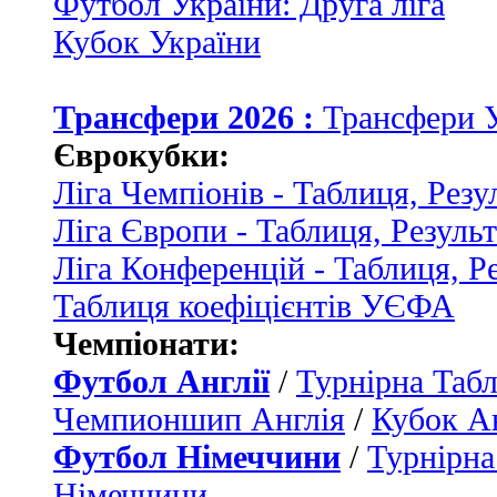
Футбол України: Друга ліга
Кубок України
Трансфери 2026 :
Трансфери 
Єврокубки:
Ліга Чемпіонів - Таблиця, Резу
Ліга Європи - Таблиця, Резуль
Ліга Конференцій - Таблиця, Р
Таблиця коефіцієнтів УЄФА
Чемпіонати:
Футбол Англії
/
Турнірна Табл
Чемпионшип Англія
/
Кубок Ан
Футбол Німеччини
/
Турнірна
Німеччини