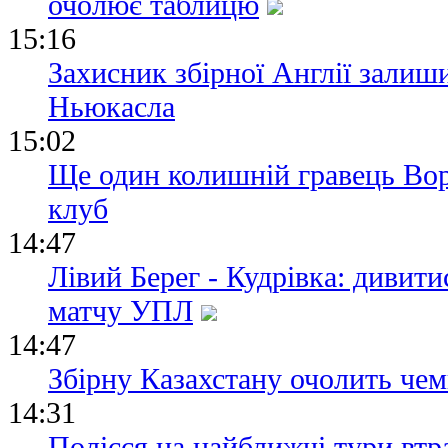
очолює таблицю
15:16
Захисник збірної Англії залиш
Ньюкасла
15:02
Ще один колишній гравець Вор
клуб
14:47
Лівий Берег - Кудрівка: дивит
матчу УПЛ
14:47
Збірну Казахстану очолить че
14:31
Полісся на найближчі тури втр