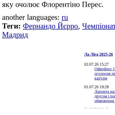
яку очолює Флорентіно Перес.
another languages:
ru
Теги:
Фернандо Йєрро
,
Чемпіонат 
Мадрид
Ла Ліга 2025-26
02.07.26 15:27
Офіційно: 
оголосив п
кар'єри
01.07.26 19:28
Лапорта на
другом і п
обмеження 
21.06.26 08:48
Малага виг