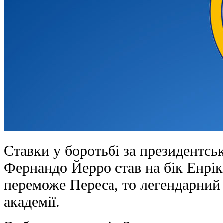
Ставки у боротьбі за президентськ
Фернандо Йерро став на бік Енрік
переможе Переса, то легендарний
академії.