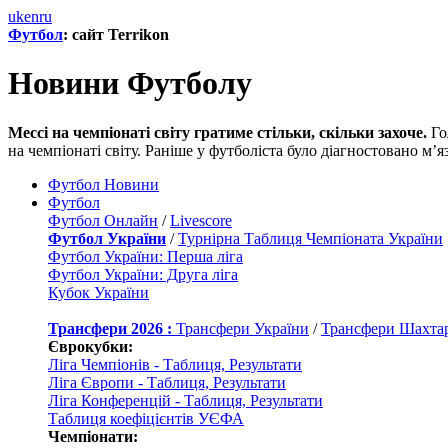
uk
en
ru
Футбол
: сайт Terrikon
Новини Футболу
Мессі на чемпіонаті світу гратиме стільки, скільки захоче.
Го
на чемпіонаті світу. Раніше у футболіста було діагностовано м’
Футбол Новини
Футбол
Футбол Онлайн
/
Livescore
Футбол України
/
Турнірна Таблиця Чемпіоната України
Футбол України: Перша ліга
Футбол України: Друга ліга
Кубок України
Трансфери 2026 :
Трансфери України
/
Трансфери Шахта
Єврокубки:
Ліга Чемпіонів - Таблиця, Результати
Ліга Європи - Таблиця, Результати
Ліга Конференцій - Таблиця, Результати
Таблиця коефіцієнтів УЄФА
Чемпіонати: