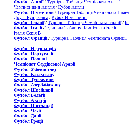
Футбол Англії
/
Турнірна Таблиця Чемпіоната Англії
Чемпионшип Англія
/
Кубок Англії
Футбол Німеччини
/
Турнірна Таблиця Чемпіоната Німе
Друга Бундесліга
/
Кубок Німеччини
Футбол Іспанії
/
Турнірна Таблиця Чемпіоната Іспанії
/
І
Футбол Італії
/
Турнірна Таблиця Чемпіоната Італії
Італія Серія B
Футбол Франції
/
Турнірна Таблиця Чемпіоната Франції
Футбол Нідерландiв
Футбол Португалії
Футбол Польщі
Чемпіонат Саудівської Аравії
Футбол Узбекистану
Футбол Казахстану
Футбол Туреччини
Футбол Азербайджану
Футбол Швейцаріі
Футбол Бельгії
Футбол Австрії
Футбол Шотландії
Футбол Чехії
Футбол Данії
Футбол Греції