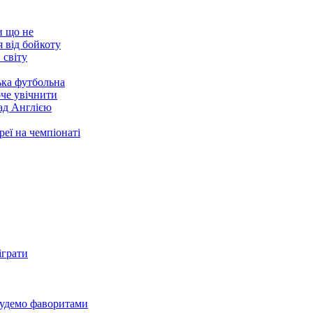
 що не
 від бойкоту
 світу
ка футбольна
оче увічнити
ад Англією
еї на чемпіонаті
ідують за
поліції
ьше не хоче
чемпіонат світу
арокко
вилася від цієї
іграти
 про фінал
Марокко
о
 будемо фаворитами