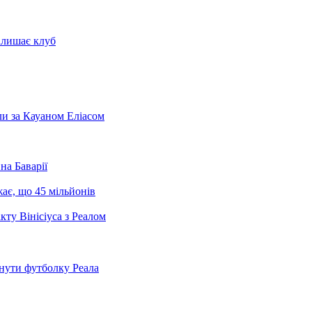
алишає клуб
и за Кауаном Еліасом
на Баварії
ає, що 45 мільйонів
кту Вінісіуса з Реалом
нути футболку Реала