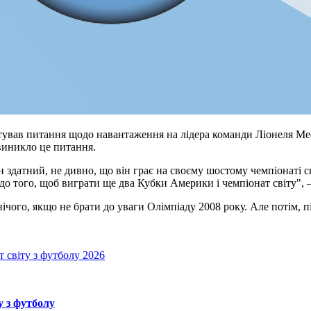
вав питання щодо навантаження на лідера команди Ліонеля Мессі
 виникло це питання.
він здатний, не дивно, що він грає на своєму шостому чемпіонаті 
до того, щоб виграти ще два Кубки Америки і чемпіонат світу",
нічого, якщо не брати до уваги Олімпіаду 2008 року. Але потім, 
 світу з футболу 2026
у з футболу