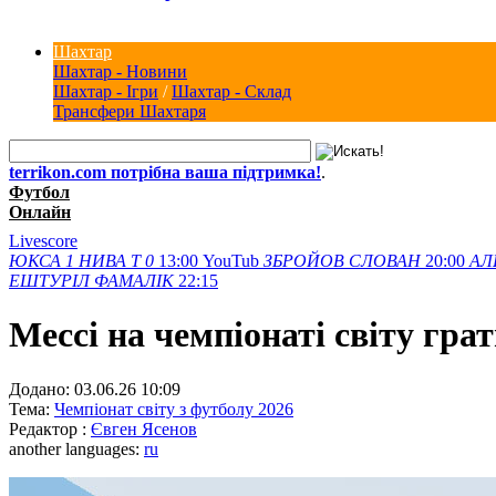
Шахтар
Шахтар - Новини
Шахтар - Ігри
/
Шахтар - Склад
Трансфери Шахтаря
terrikon.com потрібна ваша підтримка!
.
Футбол
Онлайн
Livescore
ЮКСА
1
НИВА Т
0
13:00
YouTub
ЗБРОЙОВ
СЛОВАН
20:00
АЛ
ЕШТУРІЛ
ФАМАЛІК
22:15
Мессі на чемпіонаті світу гра
Додано:
03.06.26 10:09
Тема:
Чемпіонат світу з футболу 2026
Редактор :
Євген Ясенов
another languages:
ru