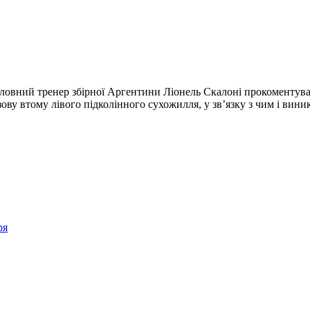
ловний тренер збірної Аргентини Ліонель Скалоні прокоментува
язову втому лівого підколінного сухожилля, у зв’язку з чим і вини
ря