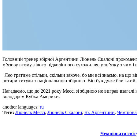
Головний тренер збірної Аргентини Ліонель Скалоні прокоменту
м’язову втому лівого підколінного сухожилля, у зв’язку з чим і
"Лео гратиме стільки, скільки захоче, бо ми всі знаємо, на що 
чотири титули з національною збірною. Він був дуже близький 
Нагадаємо, що до 2021 року Мессі зі збірною не виграв взагалі 
володарем Кубка Америки.
another languages:
ru
Теги:
Ліонель Мессі
,
Ліонель Скалоні
,
зб. Аргентини
,
Чемпіонат
Чемпіонати світ