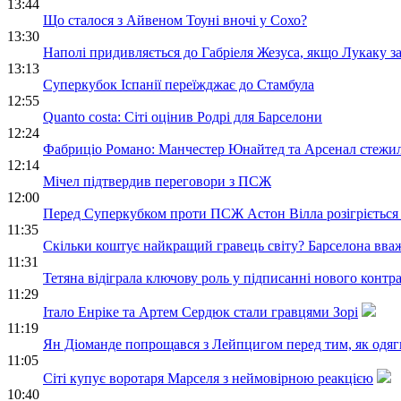
13:44
Що сталося з Айвеном Тоуні вночі у Сохо?
13:30
Наполі придивляється до Габріеля Жезуса, якщо Лукаку з
13:13
Суперкубок Іспанії переїжджає до Стамбула
12:55
Quanto costa: Сіті оцінив Родрі для Барселони
12:24
Фабриціо Романо: Манчестер Юнайтед та Арсенал стежил
12:14
Мічел підтвердив переговори з ПСЖ
12:00
Перед Суперкубком проти ПСЖ Астон Вілла розігріється 
11:35
Скільки коштує найкращий гравець світу? Барселона вваж
11:31
Тетяна відіграла ключову роль у підписанні нового контра
11:29
Італо Енріке та Артем Сердюк стали гравцями Зорі
11:19
Ян Діоманде попрощався з Лейпцигом перед тим, як одяг
11:05
Сіті купує воротаря Марселя з неймовірною реакцією
10:40