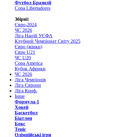
Футбол Бразилії
Copa Libertadores
Збірні:
Євро-2024
ЧС 2026
Ліга Націй УЄФА
Клубний Чемпіонат Світу 2025
Євро (жінки)
Євро U21
ЧС U20
Copa America
Кубок Африки
ЧС 2026
Ліга Чемпіонів
Ліга Європи
Ліга Конф.
Інше
Формула-1
Хокей
Баскетбол
Біатлон
Бокс
Теніс
Олімпійські ігри