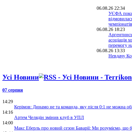
06.08.26 22:34
УЄФА поки
відмовилася
чемпіонатів
06.08.26 18:23
Аргентинсь
асоціація х
перемогу н
06.08.26 13:33
Невдачу Кор
світу розсл
допомогою 
06.08.26 09:39
Усі Новини
Іспанія біл
проводити 
разом із М
07 серпня
05.08.26 23:39
14:29
ФІФА відмо
Керімов: Динамо не та команда, яку після 0:1 не можна об
ідеї: чутки
14:16
ЧС-2030 у 
Артем Челядін змінив клуб в УПЛ
спростован
14:00
Макс Еберль про новий сезон Баварії: Ми розуміємо, що