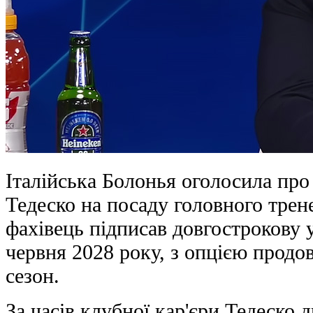
Італійська Болонья оголосила пр
Тедеско на посаду головного трен
фахівець підписав довгострокову у
червня 2028 року, з опцією продо
сезон.
За часів клубної кар'єри Тедеско 