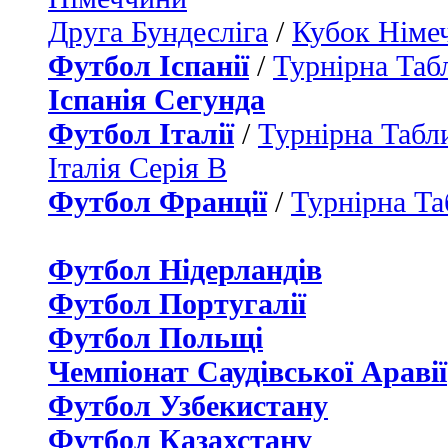
Друга Бундесліга
/
Кубок Німе
Футбол Іспанії
/
Турнірна Таб
Іспанія Сегунда
Футбол Італії
/
Турнірна Табли
Італія Серія B
Футбол Франції
/
Турнірна Та
Футбол Нідерландiв
Футбол Португалії
Футбол Польщі
Чемпіонат Саудівської Аравії
Футбол Узбекистану
Футбол Казахстану