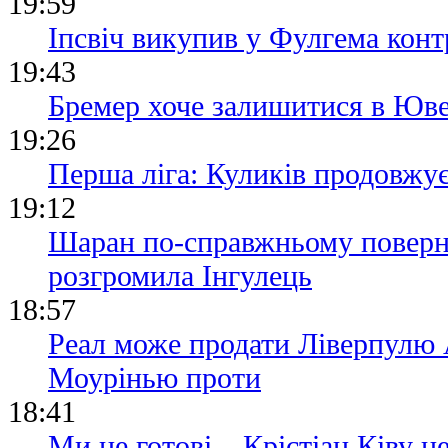
19:59
Іпсвіч викупив у Фулгема конт
19:43
Бремер хоче залишитися в Юве
19:26
Перша ліга: Куликів продовжу
19:12
Шаран по-справжньому поверн
розгромила Інгулець
18:57
Реал може продати Ліверпулю
Моурінью проти
18:41
Ми не готові – Крістіан Ківу 