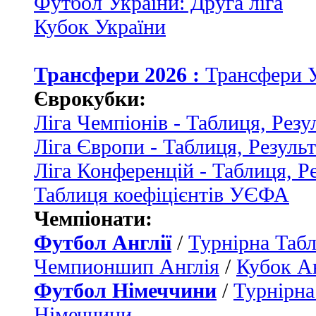
Футбол України: Друга ліга
Кубок України
Трансфери 2026 :
Трансфери 
Єврокубки:
Ліга Чемпіонів - Таблиця, Резу
Ліга Європи - Таблиця, Резуль
Ліга Конференцій - Таблиця, Р
Таблиця коефіцієнтів УЄФА
Чемпіонати:
Футбол Англії
/
Турнірна Табл
Чемпионшип Англія
/
Кубок Ан
Футбол Німеччини
/
Турнірна
Німеччини