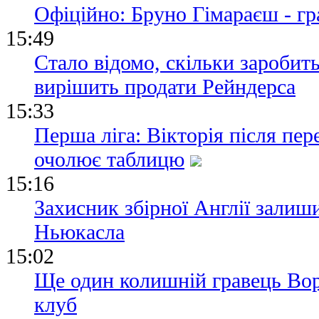
Офіційно: Бруно Гімараєш - г
15:49
Стало відомо, скільки заробит
вирішить продати Рейндерса
15:33
Перша ліга: Вікторія після пе
очолює таблицю
15:16
Захисник збірної Англії залиш
Ньюкасла
15:02
Ще один колишній гравець Вор
клуб