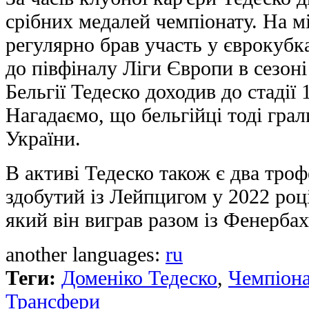
срібних медалей чемпіонату. На м
регулярно брав участь у єврокубк
до півфіналу Ліги Європи в сезоні
Бельгії Тедеско доходив до стадії 
Нагадаємо, що бельгійці тоді грали
України.
В активі Тедеско також є два тро
здобутий із Лейпцигом у 2022 роц
який він виграв разом із Фенербах
another languages:
ru
Теги:
Доменіко Тедеско
,
Чемпіонат
Трансфери