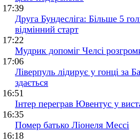
17:39
Друга Бундесліга: Більше 5 гол
відмінний старт
17:22
Мудрик допоміг Челсі розгром
17:06
Ліверпуль лідирує у гонці за Б
здається
16:51
Інтер переграв Ювентус у вист
16:35
Помер батько Ліонеля Мессі
16:18