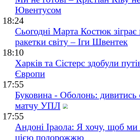
Ювентусом
18:24
Сьогодні Марта Костюк зіграє
ракетки світу – Іги Швентек
18:10
Харків та Сістерс здобули пут
Європи
17:55
Буковина - Оболонь: дивитись
матчу УПЛ
17:55
Андоні Іраола: Я хочу, щоб ми
цією подорожжю