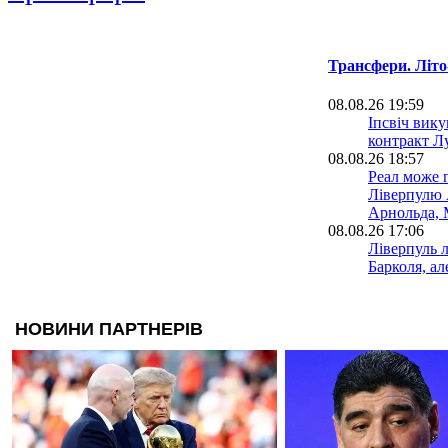
Трансфери. Літо
08.08.26 19:59
Іпсвіч вик
контракт Л
08.08.26 18:57
Реал може 
Ліверпулю 
Арнольда, 
08.08.26 17:06
Ліверпуль л
Барколя, ал
здається
08.08.26 16:18
Офіційно: 
гравець Ар
08.08.26 15:49
Стало відом
заробить М
Сіті виріш
Рейндерса