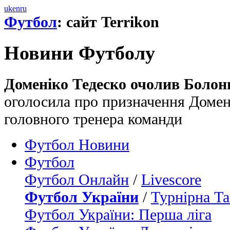
uk
en
ru
Футбол
: сайт Terrikon
Новини Футболу
Доменіко Тедеско очолив Болон
оголосила про призначення Домен
головного тренера команди
Футбол Новини
Футбол
Футбол Онлайн
/
Livescore
Футбол України
/
Турнірна Та
Футбол України: Перша ліга