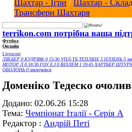
Шахтар - Ігри
/
Шахтар - Скла
Трансфери Шахтаря
terrikon.com потрібна ваша під
Футбол
Онлайн
Livescore
ЛІВ.БЕР
0
КУДРІВК
0
15:30
УПЛ-ТБ
ТЕПЛІЦЕ
5
ПЛЗЕНЬ
5
за
МОТОР Л
0
18:30
ГОУ Е.І
0
ВІЛЛЕМ
1
19:45
ХАРТБЕР
ШТУР
ОБОЛОНЬ
0
закінчився
Доменіко Тедеско очоли
Додано:
02.06.26 15:28
Тема:
Чемпіонат Італії - Серія А
Редактор :
Андрій Петі