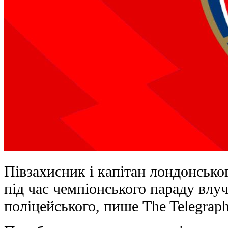
Півзахисник і капітан лондонськ
під час чемпіонського параду влуч
поліцейського, пише The Telegraph