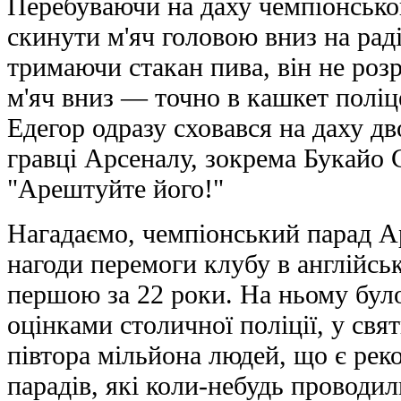
Перебуваючи на даху чемпіонсько
скинути м'яч головою вниз на раді
тримаючи стакан пива, він не розр
м'яч вниз — точно в кашкет поліц
Едегор одразу сховався на даху дв
гравці Арсеналу, зокрема Букайо 
"Арештуйте його!"
Нагадаємо, чемпіонський парад Ар
нагоди перемоги клубу в англійськ
першою за 22 роки. На ньому бул
оцінками столичної поліції, у свя
півтора мільйона людей, що є рек
парадів, які коли-небудь проводили