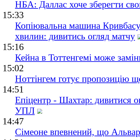
НБА: Даллас хоче зберегти сво
15:33
Копіювальна машина Кривбасу
хвилин: дивитись огляд матчу
15:16
Кейна в Тоттенгемі може замін
15:02
Ноттінгем готує пропозицію щ
14:51
Епіцентр - Шахтар: дивитися о
УПЛ
14:47
Сімеоне впевнений, що Альвар