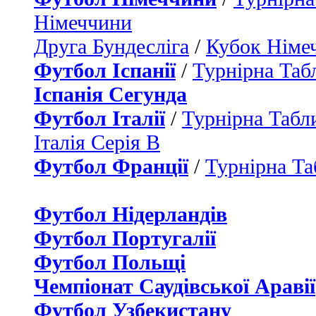
Німеччини
Друга Бундесліга
/
Кубок Німе
Футбол Іспанії
/
Турнірна Таб
Іспанія Сегунда
Футбол Італії
/
Турнірна Табли
Італія Серія B
Футбол Франції
/
Турнірна Та
Футбол Нідерландiв
Футбол Португалії
Футбол Польщі
Чемпіонат Саудівської Аравії
Футбол Узбекистану