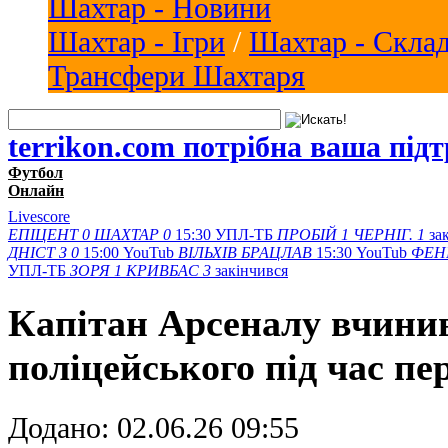
Шахтар - Новини
Шахтар - Ігри
/
Шахтар - Скла
Трансфери Шахтаря
terrikon.com потрібна ваша під
Футбол
Онлайн
Livescore
ЕПІЦЕНТ
0
ШАХТАР
0
15:30
УПЛ-ТБ
ПРОБІЙ
1
ЧЕРНІГ.
1
за
ДНІСТ З
0
15:00
YouTub
ВІЛЬХІВ
БРАЦЛАВ
15:30
YouTub
ФЕН
УПЛ-ТБ
ЗОРЯ
1
КРИВБАС
3
закінчився
Капітан Арсеналу вчинив
поліцейського під час п
Додано:
02.06.26 09:55