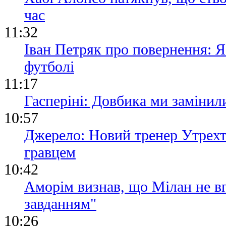
час
11:32
Іван Петряк про повернення: Я
футболі
11:17
Гасперіні: Довбика ми замінили
10:57
Джерело: Новий тренер Утрехт
гравцем
10:42
Аморім визнав, що Мілан не вп
завданням"
10:26