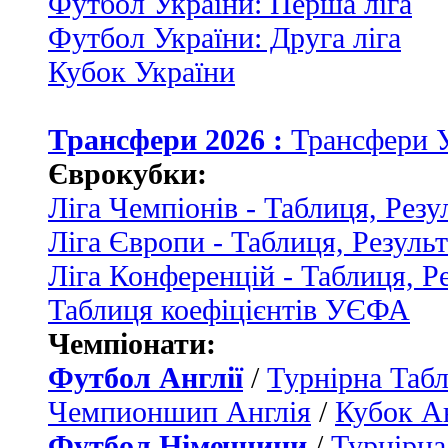
Футбол України: Перша ліга
Футбол України: Друга ліга
Кубок України
Трансфери 2026 :
Трансфери 
Єврокубки:
Ліга Чемпіонів - Таблиця, Резу
Ліга Європи - Таблиця, Резуль
Ліга Конференцій - Таблиця, Р
Таблиця коефіцієнтів УЄФА
Чемпіонати:
Футбол Англії
/
Турнірна Табл
Чемпионшип Англія
/
Кубок Ан
Футбол Німеччини
/
Турнірна