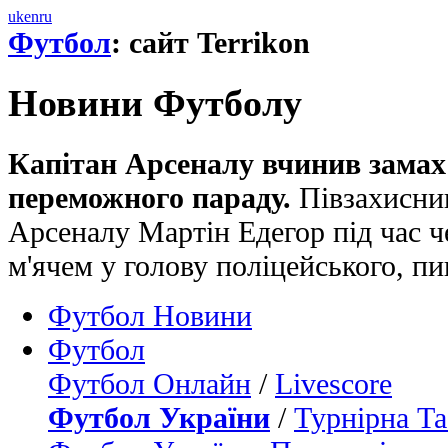
uk
en
ru
Футбол
: сайт Terrikon
Новини Футболу
Капітан Арсеналу вчинив замах 
переможного параду.
Півзахисник
Арсеналу Мартін Едегор під час ч
м'ячем у голову поліцейського, пи
Футбол Новини
Футбол
Футбол Онлайн
/
Livescore
Футбол України
/
Турнірна Та