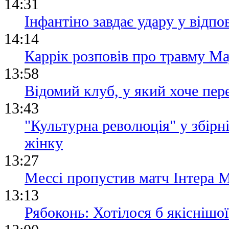
14:31
Інфантіно завдає удару у відпо
14:14
Каррік розповів про травму Мау
13:58
Відомий клуб, у який хоче пер
13:43
"Культурна революція" у збірні
жінку
13:27
Мессі пропустив матч Інтера М
13:13
Рябоконь: Хотілося б якіснішої