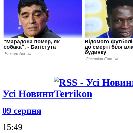
Домашня по
визнана на
сезону в А
09.06.26 19:12
Стало відом
новим трен
Пелас
Усі Новини
09 серпня
15:49