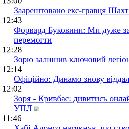
13:00
Заарештовано екс-гравця Шах
12:43
Форвард Буковини: Ми дуже за
перемогти
12:28
Зорю залишив ключовий легіо
12:14
Офіційно: Динамо знову віддал
12:02
Зоря - Кривбас: дивитись онла
УПЛ
11:46
Хабі Алонсо натякнув, що ство