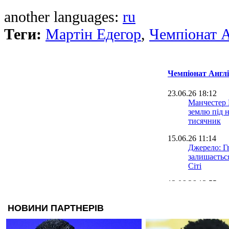
another languages:
ru
Теги:
Мартін Едегор
,
Чемпіонат А
Чемпіонат Англі
23.06.26 18:12
Манчестер
землю під 
тисячник
15.06.26 11:14
Джерело: Г
залишаєтьс
Сіті
12.06.26 13:55
Що за вісл
задонатив 
(чистих)
11.06.26 19:20