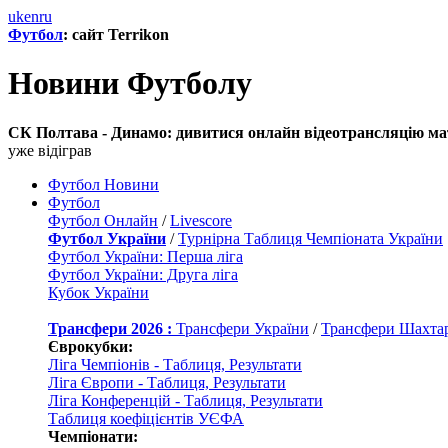
uk
en
ru
Футбол
: сайт Terrikon
Новини Футболу
СК Полтава - Динамо: дивитися онлайн відеотрансляцію м
уже відіграв
Футбол Новини
Футбол
Футбол Онлайн
/
Livescore
Футбол України
/
Турнірна Таблиця Чемпіоната України
Футбол України: Перша ліга
Футбол України: Друга ліга
Кубок України
Трансфери 2026 :
Трансфери України
/
Трансфери Шахта
Єврокубки:
Ліга Чемпіонів - Таблиця, Результати
Ліга Європи - Таблиця, Результати
Ліга Конференцій - Таблиця, Результати
Таблиця коефіцієнтів УЄФА
Чемпіонати: