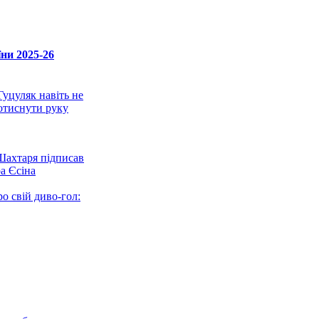
ни 2025-26
Гуцуляк навіть не
тиснути руку
ахтаря підписав
а Єсіна
о свій диво-гол:
нні один з шести
ін: Не тягніть
нський Союз
ран поправив