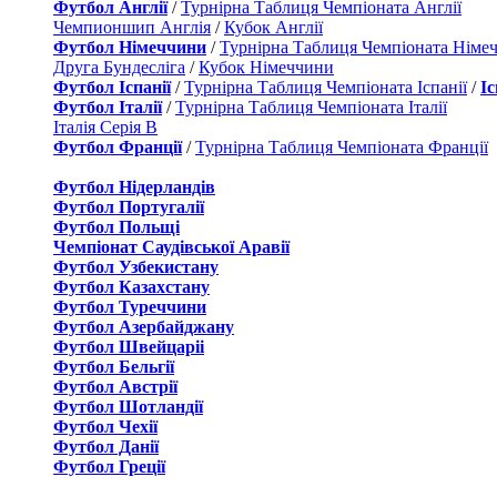
Футбол Англії
/
Турнірна Таблиця Чемпіоната Англії
Чемпионшип Англія
/
Кубок Англії
Футбол Німеччини
/
Турнірна Таблиця Чемпіоната Німе
Друга Бундесліга
/
Кубок Німеччини
Футбол Іспанії
/
Турнірна Таблиця Чемпіоната Іспанії
/
І
Футбол Італії
/
Турнірна Таблиця Чемпіоната Італії
Італія Серія B
Футбол Франції
/
Турнірна Таблиця Чемпіоната Франції
Футбол Нідерландiв
Футбол Португалії
Футбол Польщі
Чемпіонат Саудівської Аравії
Футбол Узбекистану
Футбол Казахстану
Футбол Туреччини
Футбол Азербайджану
Футбол Швейцаріі
Футбол Бельгії
Футбол Австрії
Футбол Шотландії
Футбол Чехії
Футбол Данії
Футбол Греції