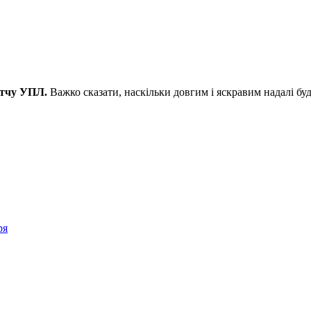
атчу УПЛ.
Важко сказати, наскільки довгим і яскравим надалі бу
ря