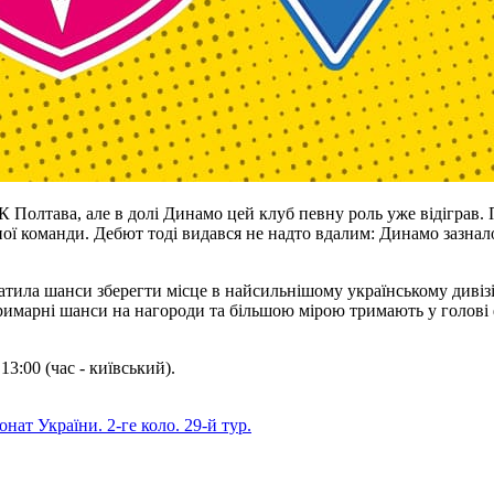
К Полтава, але в долі Динамо цей клуб певну роль уже відіграв. 
ої команди. Дебют тоді видався не надто вдалим: Динамо зазнало 
атила шанси зберегти місце в найсильнішому українському дивізі
римарні шанси на нагороди та більшою мірою тримають у голові 
3:00 (час - київський).
нат України. 2-ге коло. 29-й тур.