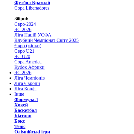
Футбол Бразилії
Copa Libertadores
Збірні:
Євро-2024
ЧС 2026
Ліга Націй УЄФА
Клубний Чемпіонат Світу 2025
Євро (жінки)
Євро U21
ЧС U20
Copa America
Кубок Африки
ЧС 2026
Ліга Чемпіонів
Ліга Європи
Ліга Конф.
Інше
Формула-1
Хокей
Баскетбол
Біатлон
Бокс
Теніс
Олімпійські ігри