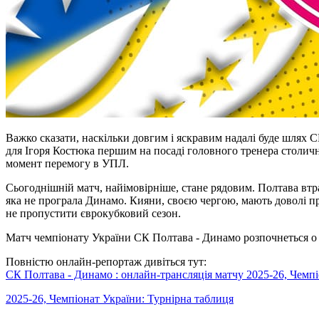
Важко сказати, наскільки довгим і яскравим надалі буде шлях С
для Ігоря Костюка першим на посаді головного тренера столичн
момент перемогу в УПЛ.
Сьогоднішній матч, найімовірніше, стане рядовим. Полтава втр
яка не програла Динамо. Кияни, своєю чергою, мають доволі п
не пропустити єврокубковий сезон.
Матч чемпіонату України СК Полтава - Динамо розпочнеться о 1
Повністю онлайн-репортаж дивіться тут:
СК Полтава - Динамо : онлайн-трансляція матчу 2025-26, Чемпіо
2025-26, Чемпіонат України: Турнірна таблиця