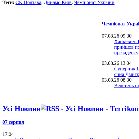
Теги:
СК Полтава
,
Динамо Київ
,
Чемпіонат України
Чемпіонат Украї
07.08.26 09:30
Хацкевич: 
прийшов по
президенту
03.08.26 13:04
Суперник Ш
сина Дмитр
03.08.26 08:30
Велетень пр
На тренува
залітав
Усі Новини
16.07.26 18:00
Сергій Палк
нас у Радя
07 серпня
12.07.26 12:31
17:04
Ротань: Ту