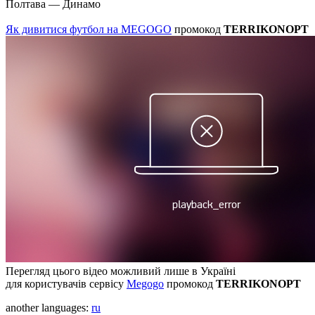
Полтава — Динамо
Як дивитися футбол на MEGOGO
промокод
TERRIKONOPT
Перегляд цього відео можливий лише в Україні
для користувачів сервісу
Megogo
промокод
TERRIKONOPT
another languages:
ru