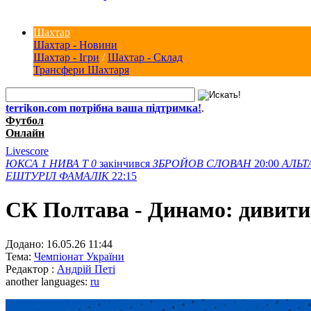
Шахтар
Шахтар - Новини
Шахтар - Ігри
/
Шахтар - Склад
Трансфери Шахтаря
terrikon.com потрібна ваша підтримка!
.
Футбол
Онлайн
Livescore
ЮКСА
1
НИВА Т
0
закінчився
ЗБРОЙОВ
СЛОВАН
20:00
АЛЬТ
ЕШТУРІЛ
ФАМАЛІК
22:15
СК Полтава - Динамо: дивити
Додано:
16.05.26 11:44
Тема:
Чемпіонат України
Редактор :
Андрій Петі
another languages:
ru