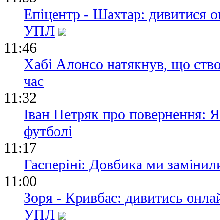
Епіцентр - Шахтар: дивитися о
УПЛ
11:46
Хабі Алонсо натякнув, що ство
час
11:32
Іван Петряк про повернення: Я
футболі
11:17
Гасперіні: Довбика ми замінили
11:00
Зоря - Кривбас: дивитись онла
УПЛ