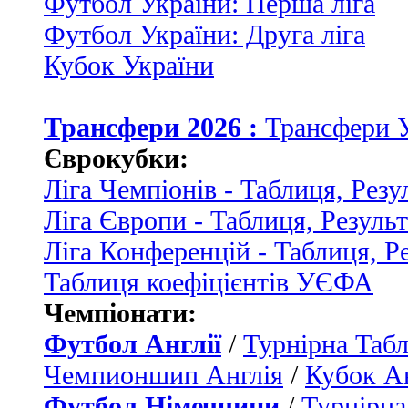
Футбол України: Перша ліга
Футбол України: Друга ліга
Кубок України
Трансфери 2026 :
Трансфери 
Єврокубки:
Ліга Чемпіонів - Таблиця, Резу
Ліга Європи - Таблиця, Резуль
Ліга Конференцій - Таблиця, Р
Таблиця коефіцієнтів УЄФА
Чемпіонати:
Футбол Англії
/
Турнірна Табл
Чемпионшип Англія
/
Кубок Ан
Футбол Німеччини
/
Турнірна