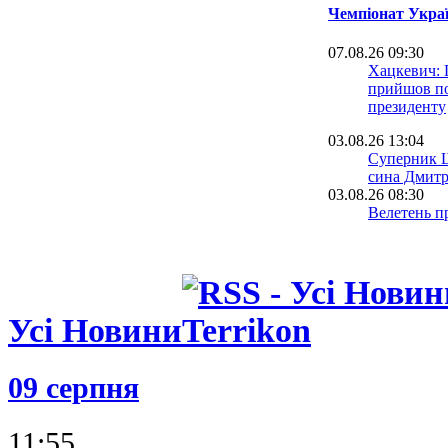
Чемпіонат Украї
07.08.26 09:30
Хацкевич: 
прийшов по
президенту
03.08.26 13:04
Суперник Ш
сина Дмитр
03.08.26 08:30
Велетень пр
На тренува
залітав
16.07.26 18:00
Сергій Палк
Усі Новини
нас у Радя
12.07.26 12:31
Ротань: Ту
09 серпня
слабке міс
останніх ро
11:55