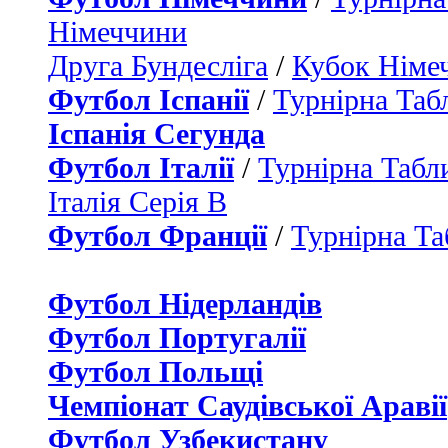
Німеччини
Друга Бундесліга
/
Кубок Німе
Футбол Іспанії
/
Турнірна Таб
Іспанія Сегунда
Футбол Італії
/
Турнірна Табли
Італія Серія B
Футбол Франції
/
Турнірна Та
Футбол Нідерландiв
Футбол Португалії
Футбол Польщі
Чемпіонат Саудівської Аравії
Футбол Узбекистану