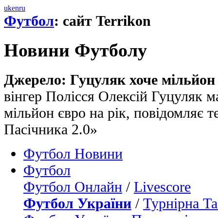
uk
en
ru
Футбол
: сайт Terrikon
Новини Футболу
Джерело: Гуцуляк хоче мільйон 
вінгер Полісся Олексій Гуцуляк м
мільйон євро на рік, повідомляє т
Пасічника 2.0»
Футбол Новини
Футбол
Футбол Онлайн
/
Livescore
Футбол України
/
Турнірна Та