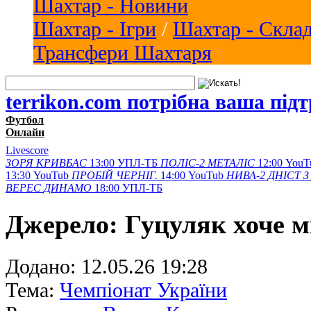
Шахтар - Новини
Шахтар - Ігри
/
Шахтар - Скла
Трансфери Шахтаря
terrikon.com потрібна ваша під
Футбол
Онлайн
Livescore
ЗОРЯ
КРИВБАС
13:00
УПЛ-ТБ
ПОЛІС-2
МЕТАЛІС
12:00
YouT
13:30
YouTub
ПРОБІЙ
ЧЕРНІГ.
14:00
YouTub
НИВА-2
ДНІСТ З
ВЕРЕС
ДИНАМО
18:00
УПЛ-ТБ
Джерело: Гуцуляк хоче м
Додано:
12.05.26 19:28
Тема:
Чемпіонат України