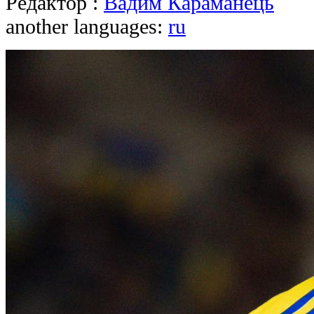
Редактор :
Вадим Караманець
another languages:
ru