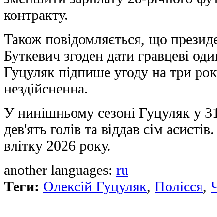
контракту.
Також повідомляється, що презид
Буткевич згоден дати гравцеві оди
Гуцуляк підпише угоду на три ро
нездійсненна.
У нинішньому сезоні Гуцуляк у 31
дев'ять голів та віддав сім асисті
влітку 2026 року.
another languages:
ru
Теги:
Олексій Гуцуляк
,
Полісся
,