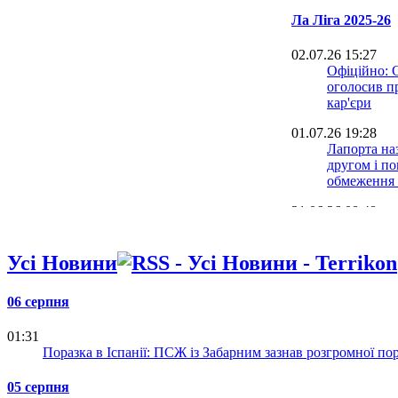
Ла Ліга 2025-26
02.07.26 15:27
Офіційно: 
оголосив п
кар'єри
01.07.26 19:28
Лапорта на
другом і п
обмеження 
21.06.26 08:48
Малага виг
Лігу: дивит
Усі Новини
Альмерією
15.06.26 18:31
06 серпня
Гравець Сев
років ув'яз
01:31
зґвалтуван
Поразка в Іспанії: ПСЖ із Забарним зазнав розгромної по
08.06.26 09:45
Малага зро
05 серпня