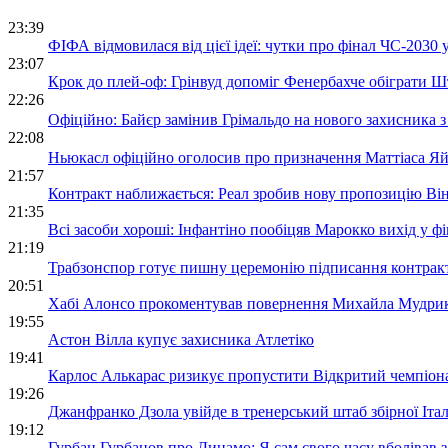
крок до по
Ліги
23:39
ФІФА відмовилася від цієї ідеї: чутки про фінал ЧС-2030
23:07
Крок до плей-оф: Грінвуд допоміг Фенербахче обіграти Шт
22:26
Офіційно: Байєр замінив Грімальдо на нового захисника з 
22:08
Ньюкасл офіційно оголосив про призначення Маттіаса Яй
21:57
Контракт наближається: Реал зробив нову пропозицію Він
21:35
Всі засоби хороші: Інфантіно пообіцяв Марокко вихід у ф
21:19
Трабзонспор готує пишну церемонію підписання контрак
20:51
Хабі Алонсо прокоментував повернення Михайла Мудрика
19:55
Астон Вілла купує захисника Атлетіко
19:41
Карлос Алькарас ризикує пропустити Відкритий чемпіо
19:26
Джанфранко Дзола увійде в тренерський штаб збірної Італ
19:12
Гурбан Гурбанов про Динамо: Я сам свого часу вболівав 