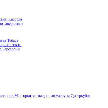
Санті Касорла
ро завершення
звав Тебаса
опросив зняти
з Барселони
рала битву за Ла
ися драму з
ільї отримав 8
нення за
ня
разки від Мальорки за тиждень до матчу за Суперкубок
била великий