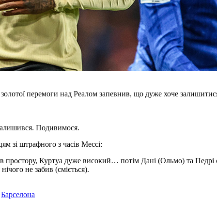
лотої перемоги над Реалом запевнив, що дуже хоче залишитися у
б залишився. Подивимося.
ям зі штрафного з часів Мессі:
ив простору, Куртуа дуже високий… потім Дані (Ольмо) та Педрі ск
 нічого не забив (сміється).
,
Барселона