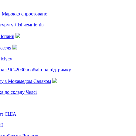
вернення до Ла
 у Марокко спростовано
урм у Лізі чемпіонів
Іспанії
сселя
ісіусу
інал ЧС-2030 в обмін на підтримку
ту з Мохамедом Салахом
 до складу Челсі
нат США
ії
за київське Динамо