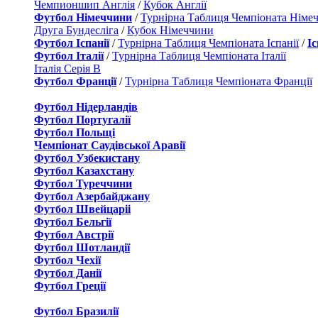
Чемпионшип Англія
/
Кубок Англії
Футбол Німеччини
/
Турнірна Таблиця Чемпіоната Німе
Друга Бундесліга
/
Кубок Німеччини
Футбол Іспанії
/
Турнірна Таблиця Чемпіоната Іспанії
/
І
Футбол Італії
/
Турнірна Таблиця Чемпіоната Італії
Італія Серія B
Футбол Франції
/
Турнірна Таблиця Чемпіоната Франції
Футбол Нідерландiв
Футбол Португалії
Футбол Польщі
Чемпіонат Саудівської Аравії
Футбол Узбекистану
Футбол Казахстану
Футбол Туреччини
Футбол Азербайджану
Футбол Швейцаріі
Футбол Бельгії
Футбол Австрії
Футбол Шотландії
Футбол Чехії
Футбол Данії
Футбол Греції
Футбол Бразилії