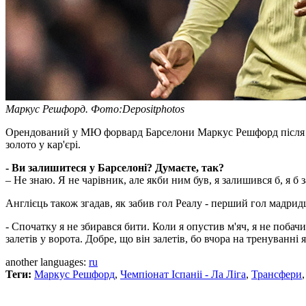
Маркус Решфорд. Фото:Depositphotos
Орендований у МЮ форвард Барселони Маркус Решфорд після зо
золото у кар'єрі.
- Ви залишитеся у Барселоні? Думаєте, так?
– Не знаю. Я не чарівник, але якби ним був, я залишився б, я 
Англієць також згадав, як забив гол Реалу - перший гол мадридц
- Спочатку я не збирався бити. Коли я опустив м'яч, я не побач
залетів у ворота. Добре, що він залетів, бо вчора на тренуванні я
another languages:
ru
Теги:
Маркус Решфорд
,
Чемпіонат Іспаніі - Ла Ліга
,
Трансфери