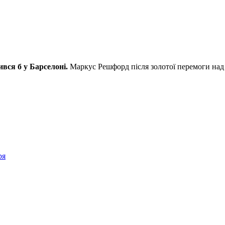
вся б у Барселоні.
Маркус Решфорд після золотої перемоги над 
ря