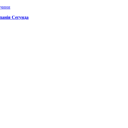
ччини
спанія Сегунда