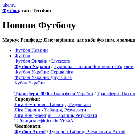
uk
en
ru
Футбол
: сайт Terrikon
Новини Футболу
Маркус Решфорд: Я не чарівник, але якби був ним, я залиши
Футбол Новини
Футбол
Футбол Онлайн
/
Livescore
Футбол України
/
Турнірна Таблиця Чемпіоната України
Футбол України: Перша ліга
Футбол України: Друга ліга
Кубок України
Трансфери 2026 :
Трансфери України
/
Трансфери Шахта
Єврокубки:
Ліга Чемпіонів - Таблиця, Результати
Ліга Європи - Таблиця, Результати
Ліга Конференцій - Таблиця, Результати
Таблиця коефіцієнтів УЄФА
Чемпіонати:
Футбол Англії
/
Турнірна Таблиця Чемпіоната Англії