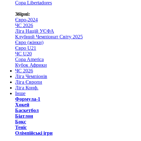
Copa Libertadores
Збірні:
Євро-2024
ЧС 2026
Ліга Націй УЄФА
Клубний Чемпіонат Світу 2025
Євро (жінки)
Євро U21
ЧС U20
Copa America
Кубок Африки
ЧС 2026
Ліга Чемпіонів
Ліга Європи
Ліга Конф.
Інше
Формула-1
Хокей
Баскетбол
Біатлон
Бокс
Теніс
Олімпійські ігри