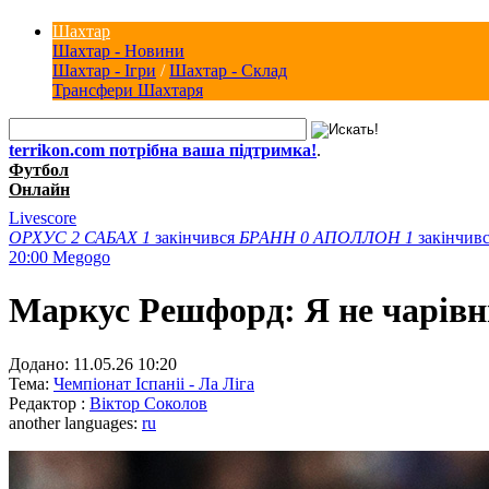
Шахтар
Шахтар - Новини
Шахтар - Ігри
/
Шахтар - Склад
Трансфери Шахтаря
terrikon.com потрібна ваша підтримка!
.
Футбол
Онлайн
Livescore
ОРХУС
2
САБАХ
1
закінчився
БРАНН
0
АПОЛЛОН
1
закінчив
20:00
Megogo
Маркус Решфорд: Я не чарівни
Додано:
11.05.26 10:20
Тема:
Чемпіонат Іспаніі - Ла Ліга
Редактор :
Віктор Соколов
another languages:
ru