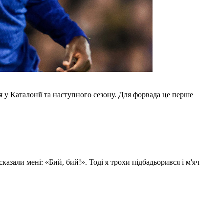
 Каталонії та наступного сезону. Для форвада це перше
азали мені: «Бий, бий!». Тоді я трохи підбадьорився і м'яч