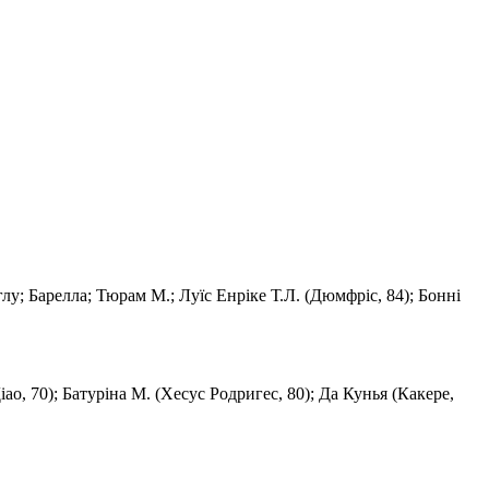
глу; Барелла; Тюрам М.; Луїс Енріке Т.Л. (Дюмфріс, 84); Бонні
іао, 70); Батурiна M. (Хесус Родригес, 80); Да Кунья (Какере,