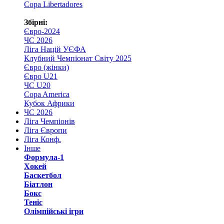
Copa Libertadores
Збірні:
Євро-2024
ЧС 2026
Ліга Націй УЄФА
Клубний Чемпіонат Світу 2025
Євро (жінки)
Євро U21
ЧС U20
Copa America
Кубок Африки
ЧС 2026
Ліга Чемпіонів
Ліга Європи
Ліга Конф.
Інше
Формула-1
Хокей
Баскетбол
Біатлон
Бокс
Теніс
Олімпійські ігри