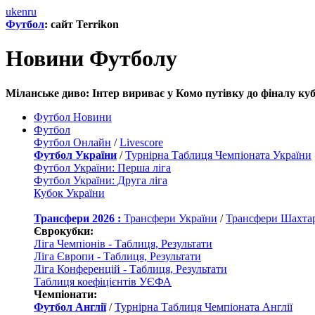
uk
en
ru
Футбол
: сайт Terrikon
Новини Футболу
Міланське диво: Інтер вириває у Комо путівку до фіналу кубк
Футбол Новини
Футбол
Футбол Онлайн
/
Livescore
Футбол України
/
Турнірна Таблиця Чемпіоната України
Футбол України: Перша ліга
Футбол України: Друга ліга
Кубок України
Трансфери 2026 :
Трансфери України
/
Трансфери Шахта
Єврокубки:
Ліга Чемпіонів - Таблиця, Результати
Ліга Європи - Таблиця, Результати
Ліга Конференцій - Таблиця, Результати
Таблиця коефіцієнтів УЄФА
Чемпіонати:
Футбол Англії
/
Турнірна Таблиця Чемпіоната Англії