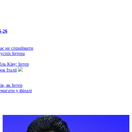
5-26
кає не сприймати
успіх Інтера
ль Ківу: Інтер
ок Італії
ів, як Інтер
магати у фіналі
ув складний та
сезон для Лаціо
ває у Аталанти