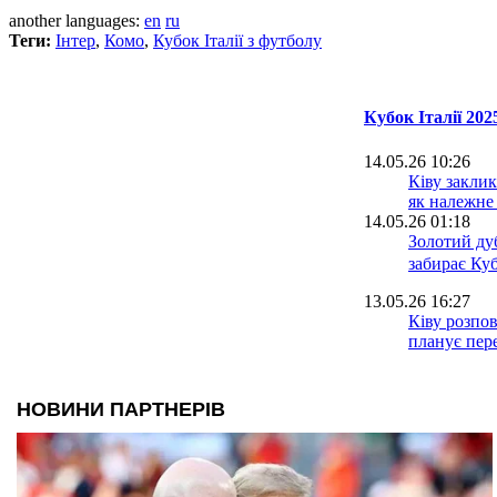
another languages:
en
ru
Теги:
Інтер
,
Комо
,
Кубок Італії з футболу
Кубок Італії 202
14.05.26 10:26
Ківу закли
як належне 
14.05.26 01:18
Золотий дуб
забирає Куб
13.05.26 16:27
Ківу розпов
планує пере
Кубка Італії
23.04.26 16:47
Саррі: Це б
непростий 
23.04.26 01:22
Лаціо вири