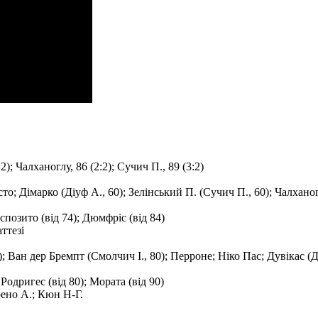
:2); Чалханоглу, 86 (2:2); Сучич П., 89 (3:2)
сто; Дімарко (Діуф А., 60); Зелінський П. (Сучич П., 60); Чалхано
 Еспозито (від 74); Дюмфріс (від 84)
ттезi
; Ван дер Бремпт (Смолчич I., 80); Перроне; Нiко Пас; Дувікас (Д
с Родригес (від 80); Мората (від 90)
рено А.; Кюн Н-Г.