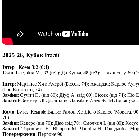
2025-26, Кубок Італії
Інтер - Комо 3:2 (0:1)
Голи
: Батурiна M., 32 (0:1); Да Кунья, 48 (0:2); Чалханоглу, 69 (1
Інтер
: Мартінес Х-п; Ачербі (Біссек, 74); Аканджі; Карлос Аугу
(Піо Еспозито, 74)
Заміни
: Сучич П. (від 60); Діуф А. (від 60); Біссек (від 74); Піо
Запасні
: Зоммер; Дi Дженнаро; Дарміан; Алексiу; Мхітарян; Фра
Комо
: Бутез; Кемпф; Вальє; Рамон Х.; Дієго Карлос (Мората, 90)
70)
Заміни
: Какере (від 70); Діао (від 70); Смолчич I. (від 80); Хесу
Запасні
: Торнквист Н.; Вігоріто М.; Чавлiна Н.; Гольданiга; Мо
Попередження
: Перроне 90