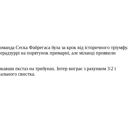
команда Сеска Фабрегаса була за крок від історичного тріумфу.
ерадзуррі на порятунок примарні, але міланці проявили
авши екстаз на трибунах. Інтер виграє з рахунком 3:2 і
нального свистка.