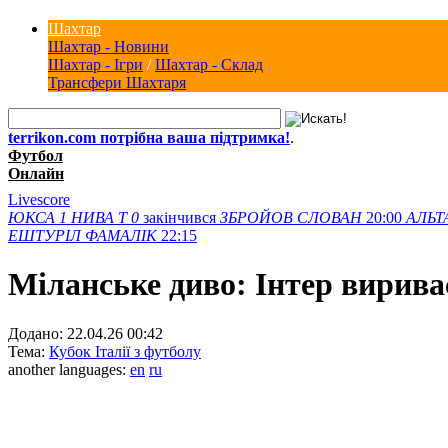
Шахтар
Шахтар - Новини
Шахтар - Ігри
/
Шахтар - Склад
Трансфери Шахтаря
terrikon.com потрібна ваша підтримка!
.
Футбол
Онлайн
Livescore
ЮКСА
1
НИВА Т
0
закінчився
ЗБРОЙОВ
СЛОВАН
20:00
АЛЬТ
ЕШТУРІЛ
ФАМАЛІК
22:15
Міланське диво: Інтер вириває
Додано:
22.04.26 00:42
Тема:
Кубок Італії з футболу
another languages:
en
ru