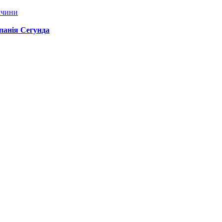
ччини
спанія Сегунда