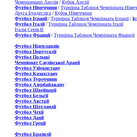
Чемпионшип Англія
/
Кубок Англії
Футбол Німеччини
/
Турнірна Таблиця Чемпіоната Німе
Друга Бундесліга
/
Кубок Німеччини
Футбол Іспанії
/
Турнірна Таблиця Чемпіоната Іспанії
/
І
Футбол Італії
/
Турнірна Таблиця Чемпіоната Італії
Італія Серія B
Футбол Франції
/
Турнірна Таблиця Чемпіоната Франції
Футбол Нідерландiв
Футбол Португалії
Футбол Польщі
Чемпіонат Саудівської Аравії
Футбол Узбекистану
Футбол Казахстану
Футбол Туреччини
Футбол Азербайджану
Футбол Швейцаріі
Футбол Бельгії
Футбол Австрії
Футбол Шотландії
Футбол Чехії
Футбол Данії
Футбол Греції
Футбол Бразилії