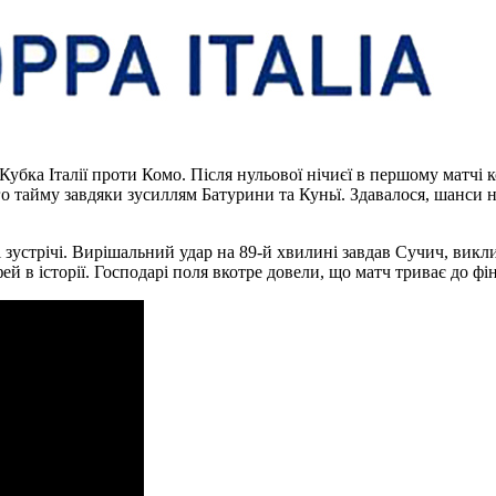
Кубка Італії проти Комо. Після нульової нічиєї в першому матчі 
о тайму завдяки зусиллям Батурини та Куньї. Здавалося, шанси н
зустрічі. Вирішальний удар на 89-й хвилині завдав Сучич, виклик
ей в історії. Господарі поля вкотре довели, що матч триває до фі