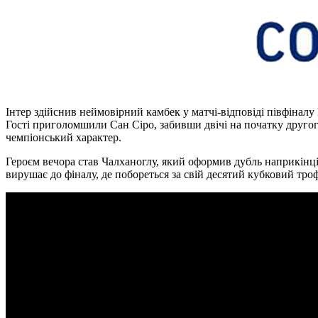
Інтер здійснив неймовірний камбек у матчі-відповіді півфіналу 
Гості приголомшили Сан Сіро, забивши двічі на початку другог
чемпіонський характер.
Героєм вечора став Чалханоглу, який оформив дубль наприкінці 
вирушає до фіналу, де побореться за свій десятий кубковий троф