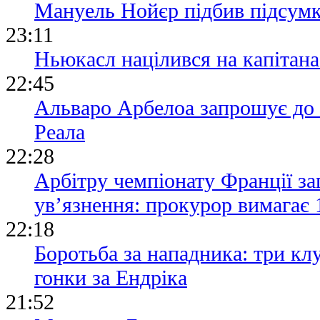
Мануель Нойєр підбив підсумки
23:11
Ньюкасл націлився на капітана 
22:45
Альваро Арбелоа запрошує до 
Реала
22:28
Арбітру чемпіонату Франції за
ув’язнення: прокурор вимагає 
22:18
Боротьба за нападника: три кл
гонки за Ендріка
21:52