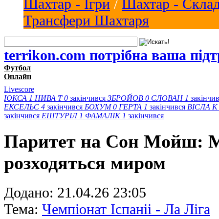
Шахтар - Ігри
/
Шахтар - Скла
Трансфери Шахтаря
terrikon.com потрібна ваша під
Футбол
Онлайн
Livescore
ЮКСА
1
НИВА Т
0
закінчився
ЗБРОЙОВ
0
СЛОВАН
1
закінчи
ЕКСЕЛЬС
4
закінчився
БОХУМ
0
ГЕРТА
1
закінчився
ВІСЛА K
закінчився
ЕШТУРІЛ
1
ФАМАЛІК
1
закінчився
Паритет на Сон Мойш: М
розходяться миром
Додано:
21.04.26 23:05
Тема:
Чемпіонат Іспаніі - Ла Ліга