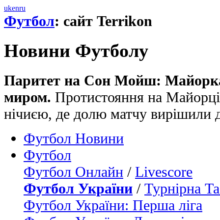
uk
en
ru
Футбол
: сайт Terrikon
Новини Футболу
Паритет на Сон Мойш: Майорка 
миром.
Протистояння на Майорці
нічиєю, де долю матчу вирішили 
Футбол Новини
Футбол
Футбол Онлайн
/
Livescore
Футбол України
/
Турнірна Та
Футбол України: Перша ліга