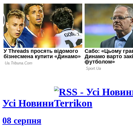
15.06.26 18:31
Гравець Сев
років ув'яз
зґвалтуван
08.06.26 09:45
Малага зро
крок до по
Ліги
Усі Новини
08 серпня