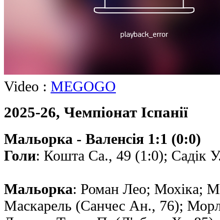
Video :
MEGOGO
2025-26, Чемпiонат Іспанії
Мальорка - Валенсія 1:1 (0:0)
Голи
: Кошта Са., 49 (1:0); Садік У.
Мальорка
: Роман Лео; Мохiка; 
Маскарель (Санчес Ан., 76); Морл