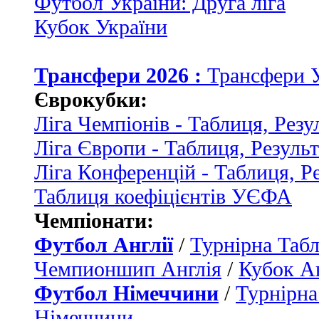
Футбол України: Друга ліга
Кубок України
Трансфери 2026 :
Трансфери 
Єврокубки:
Ліга Чемпіонів - Таблиця, Резу
Ліга Європи - Таблиця, Резуль
Ліга Конференцій - Таблиця, Р
Таблиця коефіцієнтів УЄФА
Чемпіонати:
Футбол Англії
/
Турнірна Табл
Чемпионшип Англія
/
Кубок Ан
Футбол Німеччини
/
Турнірна
Німеччини