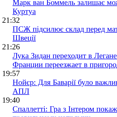
Марк ван Боммель залишає мож
Куртуа
21:32
ПСЖ підсилює склад перед ма
Швеції
21:26
Лука Зидан переходит в Легане
Франции переезжает в пригор
19:57
Нойєр: Для Баварії було важли
АПЛ
19:40
Спаллетті: Гра з Інтером пока