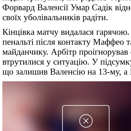
Форвард Валенсії Умар Садік відн
своїх уболівальників радіти.
Кінцівка матчу видалася гарячою.
пенальті після контакту Маффео 
майданчику. Арбітр проігнорував е
втрутилися у ситуацію. У підсум
що залишив Валенсію на 13-му, а