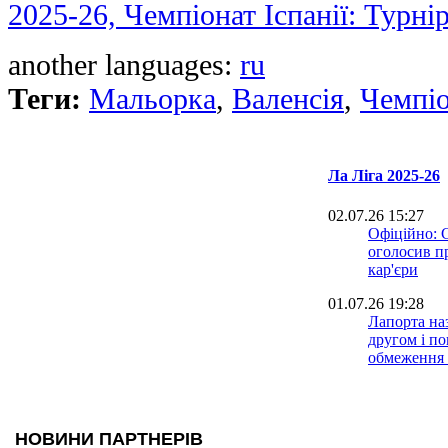
2025-26, Чемпіонат Іспанії: Турні
another languages:
ru
Теги:
Мальорка
,
Валенсія
,
Чемпіо
Ла Ліга 2025-26
02.07.26 15:27
Офіційно: 
оголосив п
кар'єри
01.07.26 19:28
Лапорта на
другом і п
обмеження 
21.06.26 08:48
Малага виг
Лігу: дивит
Альмерією