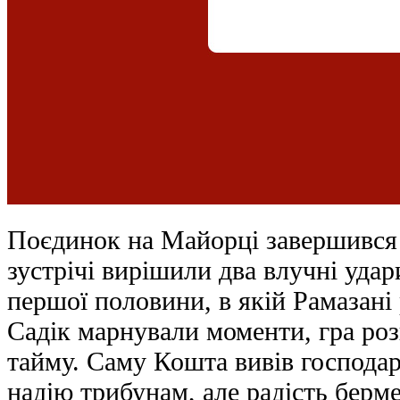
Поєдинок на Майорці завершився
зустрічі вирішили два влучні удар
першої половини, в якій Рамазані 
Садік марнували моменти, гра роз
тайму. Саму Кошта вивів господар
надію трибунам, але радість берм