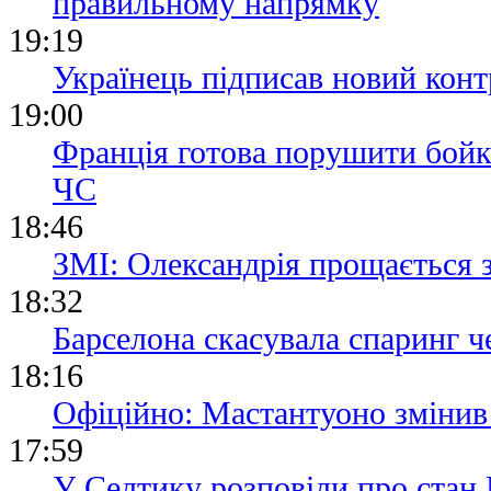
правильному напрямку
19:19
Українець підписав новий конт
19:00
Франція готова порушити бойк
ЧС
18:46
ЗМІ: Олександрія прощається 
18:32
Барселона скасувала спаринг че
18:16
Офіційно: Мастантуоно змінив
17:59
У Селтику розповіли про стан 