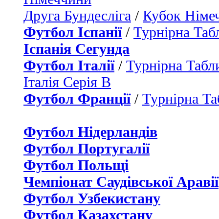
Друга Бундесліга
/
Кубок Німе
Футбол Іспанії
/
Турнірна Таб
Іспанія Сегунда
Футбол Італії
/
Турнірна Табли
Італія Серія B
Футбол Франції
/
Турнірна Та
Футбол Нідерландiв
Футбол Португалії
Футбол Польщі
Чемпіонат Саудівської Аравії
Футбол Узбекистану
Футбол Казахстану