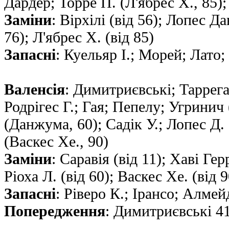
Дардер; Торре П. (Л'ябрес Х., 85);
Заміни
: Вірхілі (від 56); Лопес Да
76); Л'ябрес Х. (від 85)
Запасні
: Куельяр I.; Морей; Лато
Валенсія
: Димитриєвські; Таррега
Родрігес Г.; Гая; Пепелу; Угринич 
(Данжума, 60); Садік У.; Лопес Д. 
(Васкес Хе., 90)
Заміни
: Саравія (від 11); Хаві Гер
Ріоха Л. (від 60); Васкес Хе. (від 9
Запасні
: Ріверо К.; Ірансо; Алмей
Попередження
: Димитриєвські 41