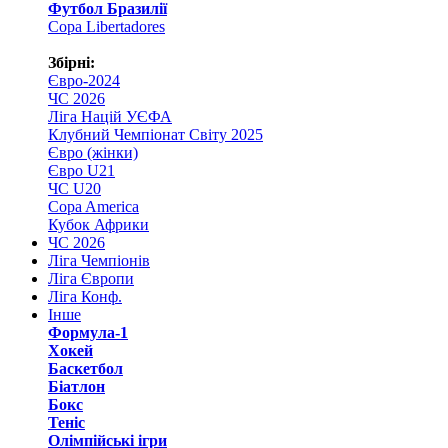
Футбол Бразилії
Copa Libertadores
Збірні:
Євро-2024
ЧС 2026
Ліга Націй УЄФА
Клубний Чемпіонат Світу 2025
Євро (жінки)
Євро U21
ЧС U20
Copa America
Кубок Африки
ЧС 2026
Ліга Чемпіонів
Ліга Європи
Ліга Конф.
Інше
Формула-1
Хокей
Баскетбол
Біатлон
Бокс
Теніс
Олімпійські ігри