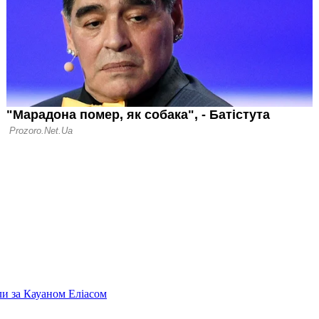
манди Першої
и за Кауаном Еліасом