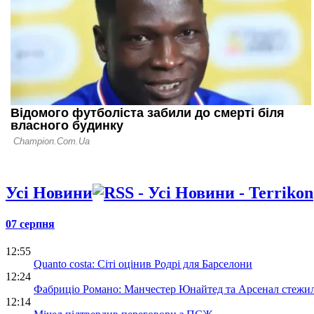
здолати ко
ліги
Усі Новини
07 серпня
12:55
Quanto costa: Сіті оцінив Родрі для Барселони
12:24
Фабриціо Романо: Манчестер Юнайтед та Арсенал стежил
12:14