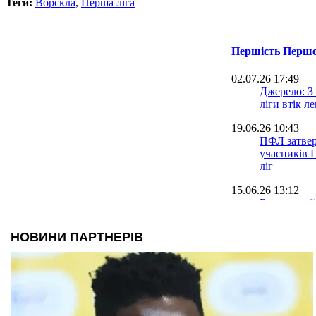
Теги:
Ворскла
,
Перша ліга
Першість Першої
02.07.26 17:49
Джерело: З
ліги втік л
19.06.26 10:43
ПФЛ затвер
учасників 
ліг
15.06.26 13:12
Баранов обі
гратиме у 
агресивний
15.06.26 11:28
Фіналіст К
змінив гол
05.06.26 20:05
Перехідні м
та Кудрівка