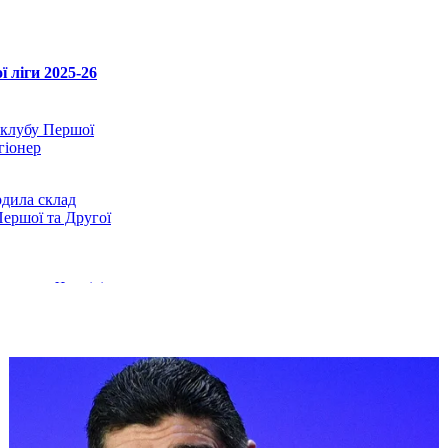
 ліги 2025-26
 клубу Першої
егіонер
дила склад
Першої та Другої
цяє, що Чернігів
"сучасний,
 футбол"
убка України
овного тренера
атчі: Олександрія
 не змогли