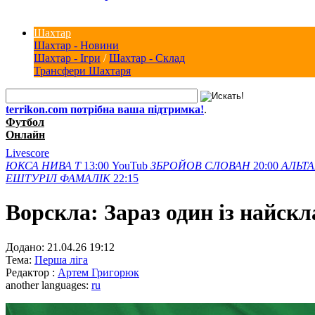
Шахтар
Шахтар - Новини
Шахтар - Ігри
/
Шахтар - Склад
Трансфери Шахтаря
terrikon.com потрібна ваша підтримка!
.
Футбол
Онлайн
Livescore
ЮКСА
НИВА Т
13:00
YouTub
ЗБРОЙОВ
СЛОВАН
20:00
АЛЬТА
ЕШТУРІЛ
ФАМАЛІК
22:15
Ворскла: Зараз один із найскла
Додано:
21.04.26 19:12
Тема:
Перша ліга
Редактор :
Артем Григорюк
another languages:
ru