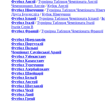
Футбол Англії
/
Турнірна Таблиця Чемпіоната Англії
Чемпионшип Англія
/
Кубок Англії
Футбол Німеччини
/
Турнірна Таблиця Чемпіоната Німе
Друга Бундесліга
/
Кубок Німеччини
Футбол Іспанії
/
Турнірна Таблиця Чемпіоната Іспанії
/
І
Футбол Італії
/
Турнірна Таблиця Чемпіоната Італії
Італія Серія B
Футбол Франції
/
Турнірна Таблиця Чемпіоната Франції
Футбол Нідерландiв
Футбол Португалії
Футбол Польщі
Чемпіонат Саудівської Аравії
Футбол Узбекистану
Футбол Казахстану
Футбол Туреччини
Футбол Азербайджану
Футбол Швейцаріі
Футбол Бельгії
Футбол Австрії
Футбол Шотландії
Футбол Чехії
Футбол Данії
Футбол Греції