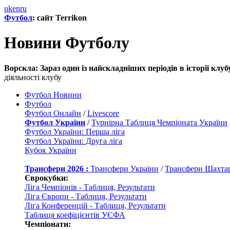
uk
en
ru
Футбол
: сайт Terrikon
Новини Футболу
Ворскла: Зараз один із найскладніших періодів в історії клубу
діяльності клубу
Футбол Новини
Футбол
Футбол Онлайн
/
Livescore
Футбол України
/
Турнірна Таблиця Чемпіоната України
Футбол України: Перша ліга
Футбол України: Друга ліга
Кубок України
Трансфери 2026 :
Трансфери України
/
Трансфери Шахта
Єврокубки:
Ліга Чемпіонів - Таблиця, Результати
Ліга Європи - Таблиця, Результати
Ліга Конференцій - Таблиця, Результати
Таблиця коефіцієнтів УЄФА
Чемпіонати: