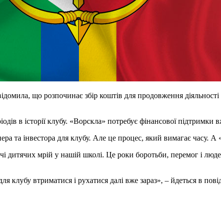
ідомила, що розпочинає збір коштів для продовження діяльності 
ріодів в історії клубу. «Ворскла» потребує фінансової підтримки
а та інвестора для клубу. Але це процес, який вимагає часу. А 
ячі дитячих мрій у нашій школі. Це роки боротьби, перемог і лю
я клубу втриматися і рухатися далі вже зараз», – йдеться в пові