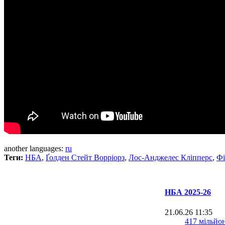
another languages:
ru
Теги:
НБА
,
Ґолден Стейт Ворріорз
,
Лос-Анджелес Клiпперс
,
Фi
НБА 2025-26
21.06.26 11:35
417 мільйо