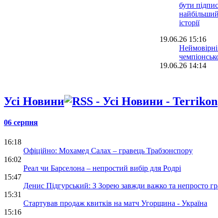
бути підпи
найбільший
історії
19.06.26 15:16
Неймовірні
чемпіонськ
19.06.26 14:14
Бен Стіллер
Нью-Йорк 
Усі Новини
17.06.26 16:16
Фінал НБА 
Антоніо по
06 серпня
тисячоліття
16:18
15.06.26 20:00
Офіційно: Мохамед Салах – гравець Трабзонспору
НБА: Чикаг
16:02
отримали н
Реал чи Барселона – непростий вибір для Родрі
15:47
Денис Підгурський: З Зорею завжди важко та непросто гр
15:31
Стартував продаж квитків на матч Угорщина - Україна
15:16