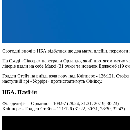
Сьогодні вночі в НБА відбулися ще два матчі плейін, перемоги 
На Сході «Сіксерз» переграли Орландо, який протягом матчу чер
лідерів взяли на себе Максі (31 очко) та новачок Еджкомб (19 
Голден Стейт на виїзді взяв гору над Кліпперс - 126:121. Стефе
наступній грі «Уоррірз» протистоятимуть Фініксу.
НБА. Плей-ін
Філадельфія – Орландо – 109:97 (28:24, 31:31, 20:19, 30:23)
Кліпперс – Голден Стейт – 121:126 (31:22, 30:31, 28:30, 32:43)