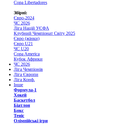
Copa Libertadores
Збірні:
Євро-2024
ЧС 2026
Ліга Націй УЄФА
Клубний Чемпіонат Світу 2025
Євро (жінки)
Євро U21
ЧС U20
Copa America
Кубок Африки
ЧС 2026
Ліга Чемпіонів
Ліга Європи
Ліга Конф.
Інше
Формула-1
Хокей
Баскетбол
Біатлон
Бокс
Теніс
Олімпійські ігри