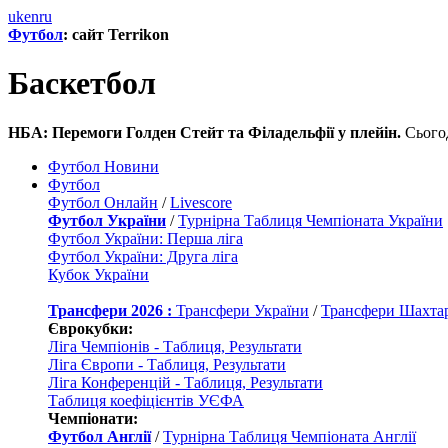
uk
en
ru
Футбол
: сайт Terrikon
Баскетбол
НБА: Перемоги Голден Стейт та Філадельфії у плейін.
Сьогод
Футбол Новини
Футбол
Футбол Онлайн
/
Livescore
Футбол України
/
Турнірна Таблиця Чемпіоната України
Футбол України: Перша ліга
Футбол України: Друга ліга
Кубок України
Трансфери 2026 :
Трансфери України
/
Трансфери Шахта
Єврокубки:
Ліга Чемпіонів - Таблиця, Результати
Ліга Європи - Таблиця, Результати
Ліга Конференцій - Таблиця, Результати
Таблиця коефіцієнтів УЄФА
Чемпіонати:
Футбол Англії
/
Турнірна Таблиця Чемпіоната Англії