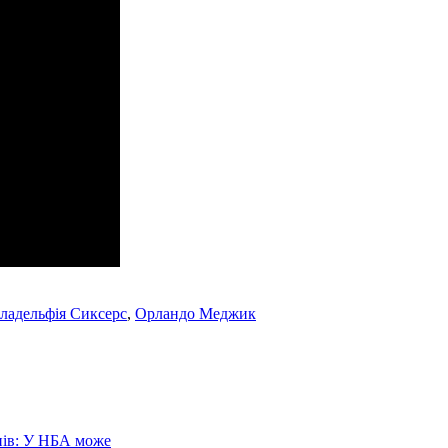
ладельфiя Сиксерс
,
Орландо Мeджик
нів: У НБА може