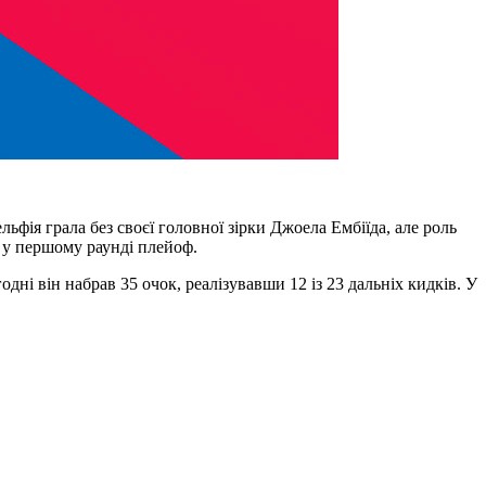
ьфія грала без своєї головної зірки Джоела Ембіїда, але роль
н у першому раунді плейоф.
дні він набрав 35 очок, реалізувавши 12 із 23 дальніх кидків. У