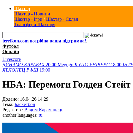
Шахтар
Шахтар - Новини
Шахтар - Ігри
/
Шахтар - Склад
Трансфери Шахтаря
terrikon.com потрібна ваша підтримка!
.
Футбол
Онлайн
Livescore
ДИНАМО
КАРАБАХ
20:00
Megogo
КУПС
УНІВЕРС
18:00
ІНТЕ
ЯБЛОНЕЦ
РФШ
19:00
НБА: Перемоги Голден Стейт т
Додано:
16.04.26 14:29
Тема:
Баскетбол
Редактор :
Вадим Караманець
another languages:
ru