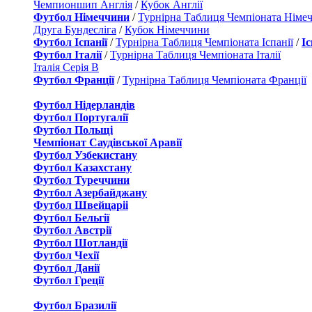
Чемпионшип Англія
/
Кубок Англії
Футбол Німеччини
/
Турнірна Таблиця Чемпіоната Німе
Друга Бундесліга
/
Кубок Німеччини
Футбол Іспанії
/
Турнірна Таблиця Чемпіоната Іспанії
/
І
Футбол Італії
/
Турнірна Таблиця Чемпіоната Італії
Італія Серія B
Футбол Франції
/
Турнірна Таблиця Чемпіоната Франції
Футбол Нідерландiв
Футбол Португалії
Футбол Польщі
Чемпіонат Саудівської Аравії
Футбол Узбекистану
Футбол Казахстану
Футбол Туреччини
Футбол Азербайджану
Футбол Швейцаріі
Футбол Бельгії
Футбол Австрії
Футбол Шотландії
Футбол Чехії
Футбол Данії
Футбол Греції
Футбол Бразилії