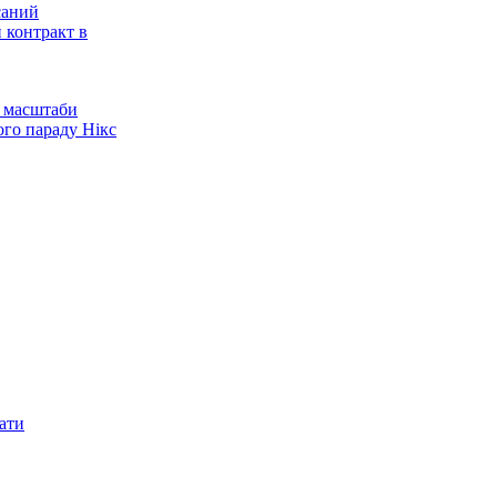
саний
 контракт в
 масштаби
ого параду Нікс
 зніме серіал про
Нікс
Нью-Йорк - Сан-
бив рекорд цього
о Буллз
ового тренера
ати