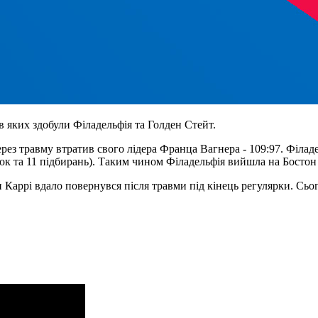
в яких здобули Філадельфія та Голден Стейт.
ез травму втратив свого лідера Франца Вагнера - 109:97. Філадел
очок та 11 підбирань). Таким чином Філадельфія вийшла на Босто
н Каррі вдало повернувся після травми під кінець регулярки. Сього