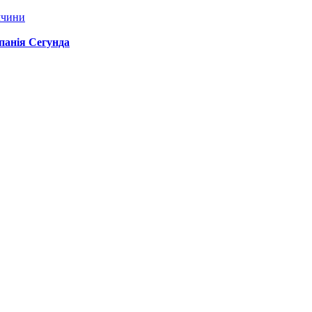
ччини
спанія Сегунда