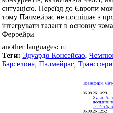
ситуацією. Переїзд до Європи мож
тому Палмейрас не поспішає з пр
інтегрувати талант в основну ком
Феррейри.
another languages:
ru
Теги:
Эдуардо Консейсао
,
Чемпіон
Барселона
,
Палмейрас
,
Трансфери
Трансфери. Літо
06.08.26 14:29
Хуліан Аль
посилити ти
але без бун
06.08.26 12:52