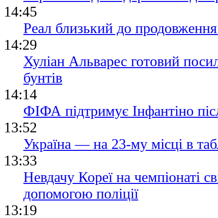
14:45
Реал близький до продовження 
14:29
Хуліан Альварес готовий посил
бунтів
14:14
ФІФА підтримує Інфантіно післ
13:52
Україна — на 23-му місці в та
13:33
Невдачу Кореї на чемпіонаті св
допомогою поліції
13:19