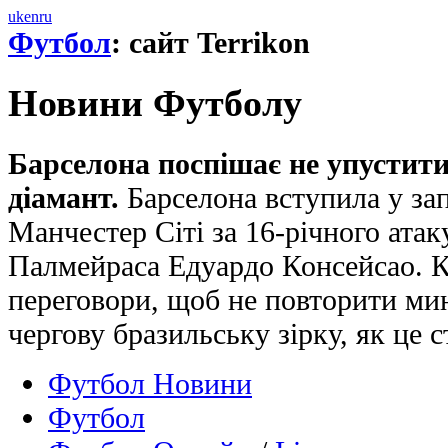
uk
en
ru
Футбол
: сайт Terrikon
Новини Футболу
Барселона поспішає не упустит
діамант.
Барселона вступила у за
Манчестер Сіті за 16-річного ата
Палмейраса Едуардо Консейсао. К
переговори, щоб не повторити мин
чергову бразильську зірку, як це с
Футбол Новини
Футбол