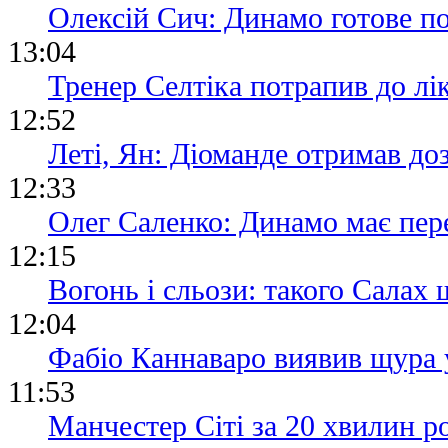
Олексій Сич: Динамо готове п
13:04
Тренер Селтіка потрапив до лік
12:52
Леті, Ян: Діоманде отримав до
12:33
Олег Саленко: Динамо має пере
12:15
Вогонь і сльози: такого Салах 
12:04
Фабіо Каннаваро виявив щура 
11:53
Манчестер Сіті за 20 хвилин ро