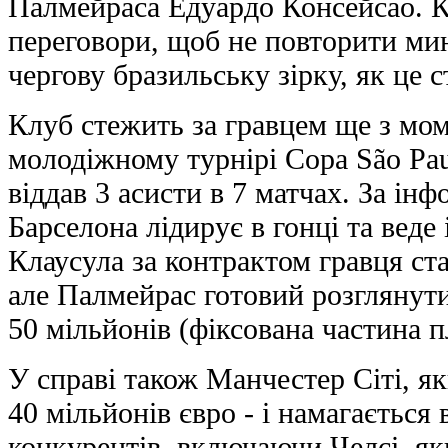
Палмейраса Едуардо Консейсао. К
переговори, щоб не повторити мин
чергову бразильську зірку, як це с
Клуб стежить за гравцем ще з мом
молодіжному турнірі Copa São Paul
віддав 3 асисти в 7 матчах. За ін
Барселона лідирує в гонці та веде
Клаусула за контрактом гравця ст
але Палмейрас готовий розглянути
50 мільйонів (фіксована частина 
У справі також Манчестер Сіті, я
40 мільйонів євро - і намагається
конкурентів, включаючи Челсі, як