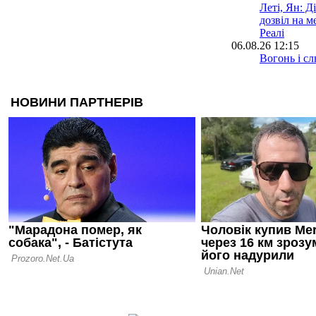
Леті, Ян: 
дозвіл на 
Реалі
06.08.26 12:15
Вогонь і сл
Салах ще н
06.08.26 11:38
ЗМІ: Челсі 
пропозиція
06.08.26 11:12
Автор золо
погодився 