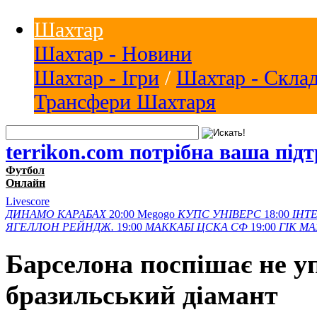
Шахтар
Шахтар - Новини
Шахтар - Ігри
/
Шахтар - Скла
Трансфери Шахтаря
terrikon.com потрібна ваша під
Футбол
Онлайн
Livescore
ДИНАМО
КАРАБАХ
20:00
Megogo
КУПС
УНІВЕРС
18:00
ІНТЕ
ЯГЕЛЛОН
РЕЙНДЖ.
19:00
МАККАБІ
ЦСКА СФ
19:00
ГІК
МА
Барселона поспішає не у
бразильський діамант