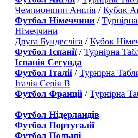
Чемпионшип Англія
/
Кубок Ан
Футбол Німеччини
/
Турнірна
Німеччини
Друга Бундесліга
/
Кубок Німе
Футбол Іспанії
/
Турнірна Таб
Іспанія Сегунда
Футбол Італії
/
Турнірна Табли
Італія Серія B
Футбол Франції
/
Турнірна Та
Футбол Нідерландiв
Футбол Португалії
Футбол Польщі