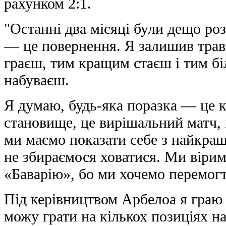
рахунком 2:1.
"Останні два місяці були дещо р
— це повернення. Я залишив травм
граєш, тим кращим стаєш і тим бі
набуваєш.
Я думаю, будь-яка поразка — це к
становище, це вирішальний матч, і
ми маємо показати себе з найкращо
не збираємося ховатися. Ми віри
«Баварію», бо ми хочемо перемогт
Під керівництвом Арбелоа я граю
можу грати на кількох позиціях на