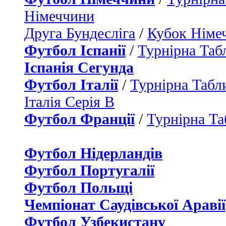
Німеччини
Друга Бундесліга
/
Кубок Німе
Футбол Іспанії
/
Турнірна Таб
Іспанія Сегунда
Футбол Італії
/
Турнірна Табли
Італія Серія B
Футбол Франції
/
Турнірна Та
Футбол Нідерландiв
Футбол Португалії
Футбол Польщі
Чемпіонат Саудівської Аравії
Футбол Узбекистану