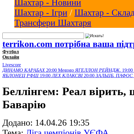
Шахтар - Новини
Шахтар - Ігри
/
Шахтар - Скла
Трансфери Шахтаря
terrikon.com потрібна ваша під
Футбол
Онлайн
Livescore
ДИНАМО
КАРАБАХ
20:00
Megogo
ЯГЕЛЛОН
РЕЙНДЖ.
19:00
ЯБЛОНЕЦ
РФШ
19:00
ЛЕХ
КЛАКСВІ
20:00
ЗАЛЬЦБ.
ПАФОС
Беллінгем: Реал вірить,
Баварію
Додано:
14.04.26 19:35
Тема:
Ліга чемпіонів УЄФА