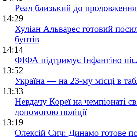
Реал близький до продовження 
14:29
Хуліан Альварес готовий посил
бунтів
14:14
ФІФА підтримує Інфантіно післ
13:52
Україна — на 23-му місці в та
13:33
Невдачу Кореї на чемпіонаті св
допомогою поліції
13:19
Олексій Сич: Динамо готове п