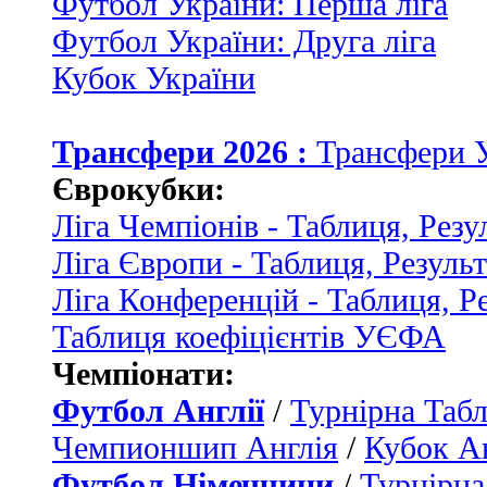
Футбол України: Перша ліга
Футбол України: Друга ліга
Кубок України
Трансфери 2026 :
Трансфери 
Єврокубки:
Ліга Чемпіонів - Таблиця, Резу
Ліга Європи - Таблиця, Резуль
Ліга Конференцій - Таблиця, Р
Таблиця коефіцієнтів УЄФА
Чемпіонати:
Футбол Англії
/
Турнірна Табл
Чемпионшип Англія
/
Кубок Ан
Футбол Німеччини
/
Турнірна