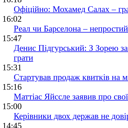
Офіційно: Мохамед Салах – гр
16:02
Реал чи Барселона – непростий
15:47
Денис Підгурський: З Зорею з
грати
15:31
Стартував продаж квитків на м
15:16
Маттіас Яйссле заявив про сво
15:00
Керівники двох держав не дові
14:45