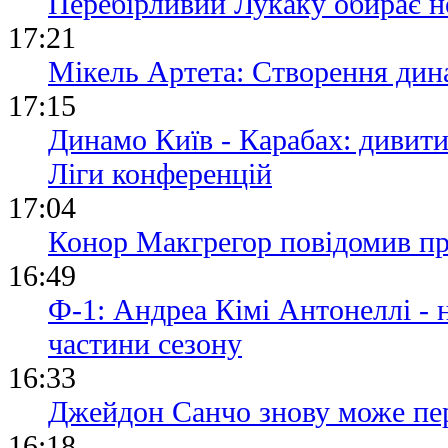
Перебірливий Лукаку обирає н
17:21
Мікель Артета: Створення дина
17:15
Динамо Київ - Карабах: дивит
Ліги конференцій
17:04
Конор Макгрегор повідомив пр
16:49
Ф-1: Андреа Кімі Антонеллі -
частини сезону
16:33
Джейдон Санчо знову може пе
16:18