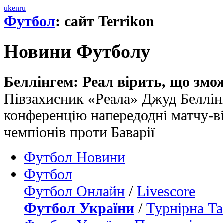
uk
en
ru
Футбол
: сайт Terrikon
Новини Футболу
Беллінгем: Реал вірить, що змо
Півзахисник «Реала» Джуд Беллінг
конференцію напередодні матчу-ві
чемпіонів проти Баварії
Футбол Новини
Футбол
Футбол Онлайн
/
Livescore
Футбол України
/
Турнірна Та