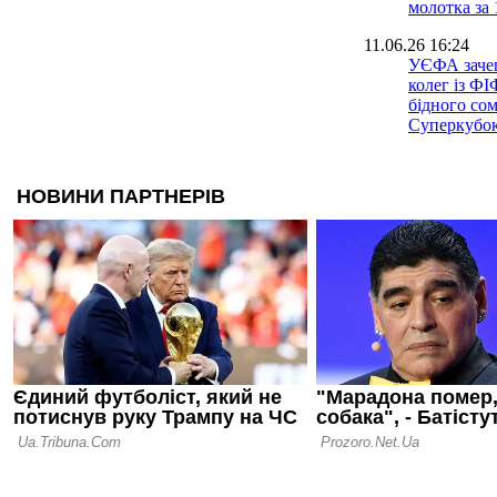
молотка за 
11.06.26 16:24
УЄФА заче
колег із Ф
бідного сом
Суперкубо
07.06.26 18:06
Дві зірки 
01.06.26 22:30
Фанатська 
невдахи: п
ім'ям Габрі
01.06.26 14:43
Луїс Енрік
три титули 
ОК, нам по
покращити 