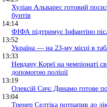
Хуліан Альварес готовий посил
бунтів
14:14
ФІФА підтримує Інфантіно післ
13:52
Україна — на 23-му місці в та
13:33
Невдачу Кореї на чемпіонаті св
допомогою поліції
13:19
Олексій Сич: Динамо готове п
13:04
Тренер Селтіка потрапив до лік