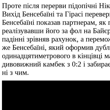
Проте після перерви підопічні Ні
Вихід Бенсебаїні та Гірасі переве
Бенсебаїні показав партнерам, як 
реалізувавши його за фол на Байєр
падінні зрівняв рахунок, а перем
же Бенсебаїні, який оформив дубл
одинадцятиметрового в кінцівці м
дивовижний камбек з 0:2 і забира
ні з чим.