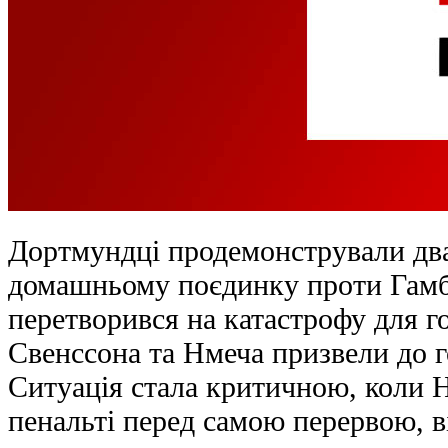
Дортмундці продемонстрували два
домашньому поєдинку проти Гамб
перетворився на катастрофу для г
Свенссона та Нмеча призвели до г
Ситуація стала критичною, коли Н
пенальті перед самою перервою, в