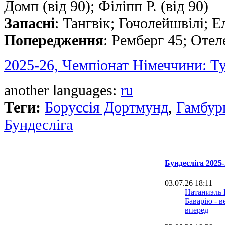
Домп (від 90); Фiлiпп Р. (від 90)
Запасні
: Тангвік; Гочолейшвілі; 
Попередження
: Ремберг 45; Отел
2025-26, Чемпіонат Німеччини: Т
another languages:
ru
Теги:
Боруссія Дортмунд
,
Гамбур
Бундесліга
Бундесліга 2025-
03.07.26 18:11
Натаниэль 
Баварію - 
вперед