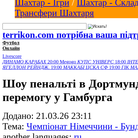
Шахтар - Ігри
/
Шахтар - Скла
Трансфери Шахтаря
terrikon.com потрібна ваша під
Футбол
Онлайн
Livescore
ДИНАМО
КАРАБАХ
20:00
Megogo
КУПС
УНІВЕРС
18:00
ІНТЕ
ЯГЕЛЛОН
РЕЙНДЖ.
19:00
МАККАБІ
ЦСКА СФ
19:00
ГІК
МА
Шоу пенальті в Дортмунд
перемогу у Гамбурга
Додано:
21.03.26 23:11
Тема:
Чемпіонат Німеччини - Бунд
another languages:
ru