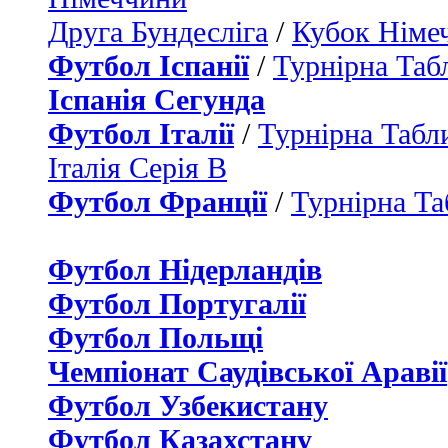
Друга Бундесліга
/
Кубок Німе
Футбол Іспанії
/
Турнірна Таб
Іспанія Сегунда
Футбол Італії
/
Турнірна Табли
Італія Серія B
Футбол Франції
/
Турнірна Та
Футбол Нідерландiв
Футбол Португалії
Футбол Польщі
Чемпіонат Саудівської Аравії
Футбол Узбекистану
Футбол Казахстану