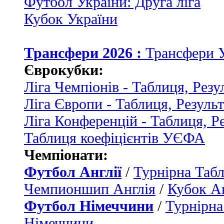
Футбол України: Друга ліга
Кубок України
Трансфери 2026 :
Трансфери 
Єврокубки:
Ліга Чемпіонів - Таблиця, Резу
Ліга Європи - Таблиця, Резуль
Ліга Конференцій - Таблиця, Р
Таблиця коефіцієнтів УЄФА
Чемпіонати:
Футбол Англії
/
Турнірна Табл
Чемпионшип Англія
/
Кубок Ан
Футбол Німеччини
/
Турнірна
Німеччини