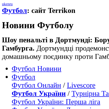
uk
en
ru
Футбол
: сайт Terrikon
Новини Футболу
Шоу пенальті в Дортмунді: Бору
Гамбурга.
Дортмундці продемонст
домашньому поєдинку проти Гам
Футбол Новини
Футбол
Футбол Онлайн
/
Livescore
Футбол України
/
Турнірна Та
Футбол України: Перша ліга