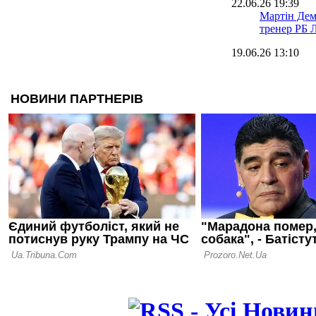
22.06.26 19:39
Мартін Дем
тренер РБ 
19.06.26 13:10
Вернер пов
до ЛЧ, але 
роботу
18.06.26 14:25
Легенда Бор
на посаду 
07.06.26 12:13
Леннарт Ка
пропустити
старт Бунде