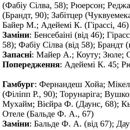
(Фабіу Сілва, 58); Рюерсон; Реджа
(Брандт, 90); Забітцер (Чуквуемека
Байер М.; Адейемі К. (Гірассі, 46)
Заміни
: Бенсебаіні (від 46); Гірас
58); Фабіу Сілва (від 58); Брандт (
Запасні
: Майер А.; Коуту; Зюле; 
Попередження
: Адейемі К. 45; Р
Гамбург
: Фернандеш Хойа; Мікел
(Фiлiпп Р., 90); Торунаріга; Вушк
Мухайм; Вієйра Ф. (Даунс, 68); К
Отеле (Бальде Ф. А., 67)
Заміни
: Бальде Ф. А. (від 67); Дау