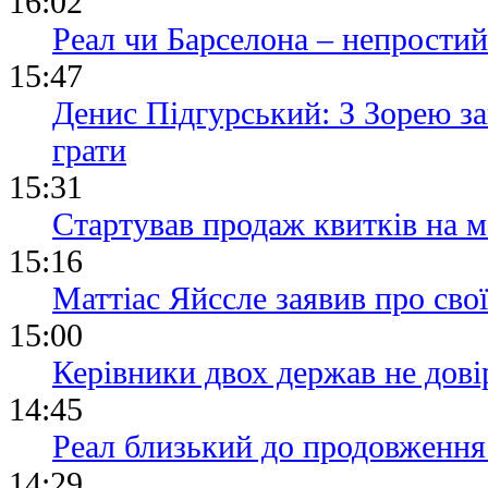
16:02
Реал чи Барселона – непростий
15:47
Денис Підгурський: З Зорею з
грати
15:31
Стартував продаж квитків на м
15:16
Маттіас Яйссле заявив про сво
15:00
Керівники двох держав не дові
14:45
Реал близький до продовження 
14:29