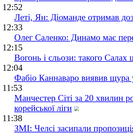
12:52
Леті, Ян: Діоманде отримав до
12:33
Олег Саленко: Динамо має пере
12:15
Вогонь і сльози: такого Салах 
12:04
Фабіо Каннаваро виявив щура 
11:53
Манчестер Сіті за 20 хвилин ро
корейської ліги
11:38
ЗМІ: Челсі засипали пропозиц