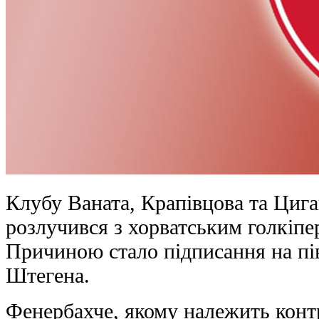
Клубу Ваната, Крапівцова та Циг
розлучився з хорватським голкіпе
Причиною стало підписання на п
Штегена.
Фенербахче, якому належить конт