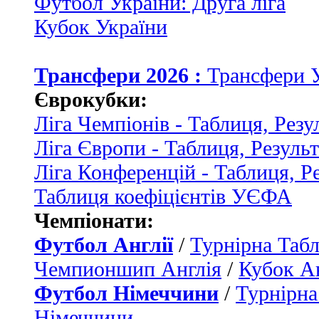
Футбол України: Друга ліга
Кубок України
Трансфери 2026 :
Трансфери 
Єврокубки:
Ліга Чемпіонів - Таблиця, Резу
Ліга Європи - Таблиця, Резуль
Ліга Конференцій - Таблиця, Р
Таблиця коефіцієнтів УЄФА
Чемпіонати:
Футбол Англії
/
Турнірна Табл
Чемпионшип Англія
/
Кубок Ан
Футбол Німеччини
/
Турнірна
Німеччини