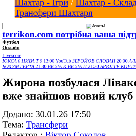
Шахтар - Ігри
/
Шахтар - Скла
Трансфери Шахтаря
terrikon.com потрібна ваша під
Футбол
Онлайн
Livescore
ЮКСА
0
НИВА Т
0
13:00
YouTub
ЗБРОЙОВ
СЛОВАН
20:00
АЛ
БОХУМ
ГЕРТА
21:30
ВІСЛА K
ВІСЛА П
21:30
БРЮГГЕ
КОРТ
Жирона позбулася Лівак
вже знайшов новий клуб
Додано:
30.01.26 17:50
Тема:
Трансфери
Редактор :
Віктор Соколов