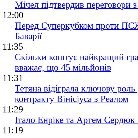
Мічел підтвердив переговори
12:00
Перед Суперкубком проти ПСЖ 
Баварії
11:35
Скільки коштує найкращий гра
вважає, що 45 мільйонів
11:31
Тетяна відіграла ключову роль 
контракту Вінісіуса з Реалом
11:29
Італо Енріке та Артем Сердюк 
11:19