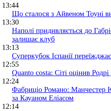
13:44
Що сталося з Айвеном Тоуні вн
13:30
Наполі придивляється до Габр
залишає клуб
13:13
Суперкубок Іспанії переїжджа
12:55
Quanto costa: Сіті оцінив Родр
12:24
Фабриціо Романо: Манчестер 
за Кауаном Еліасом
12:14