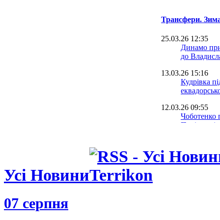
Трансфери. Зима
25.03.26 12:35
Динамо при
до Владисл
13.03.26 15:16
Кудрівка п
еквадорськ
12.03.26 09:55
Чоботенко 
Поліссям і
контракт
12.03.26 08:20
Зимове вікн
закрито, Пр
найдорожча
Усі Новини
11.03.26 11:25
Джерело: К
07 серпня
оренду хав