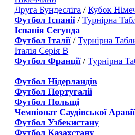
Друга Бундесліга
/
Кубок Німе
Футбол Іспанії
/
Турнірна Таб
Іспанія Сегунда
Футбол Італії
/
Турнірна Табли
Італія Серія B
Футбол Франції
/
Турнірна Та
Футбол Нідерландiв
Футбол Португалії
Футбол Польщі
Чемпіонат Саудівської Аравії
Футбол Узбекистану
Футбол Казахстану