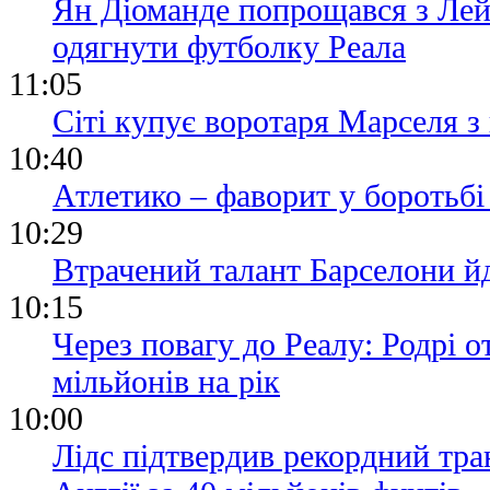
Ян Діоманде попрощався з Лей
одягнути футболку Реала
11:05
Сіті купує воротаря Марселя 
10:40
Атлетико – фаворит у боротьбі
10:29
Втрачений талант Барселони йд
10:15
Через повагу до Реалу: Родрі 
мільйонів на рік
10:00
Лідс підтвердив рекордний тран