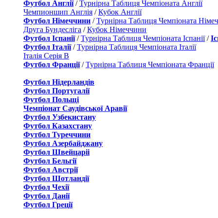
Футбол Англії
/
Турнірна Таблиця Чемпіоната Англії
Чемпионшип Англія
/
Кубок Англії
Футбол Німеччини
/
Турнірна Таблиця Чемпіоната Німе
Друга Бундесліга
/
Кубок Німеччини
Футбол Іспанії
/
Турнірна Таблиця Чемпіоната Іспанії
/
І
Футбол Італії
/
Турнірна Таблиця Чемпіоната Італії
Італія Серія B
Футбол Франції
/
Турнірна Таблиця Чемпіоната Франції
Футбол Нідерландiв
Футбол Португалії
Футбол Польщі
Чемпіонат Саудівської Аравії
Футбол Узбекистану
Футбол Казахстану
Футбол Туреччини
Футбол Азербайджану
Футбол Швейцаріі
Футбол Бельгії
Футбол Австрії
Футбол Шотландії
Футбол Чехії
Футбол Данії
Футбол Греції