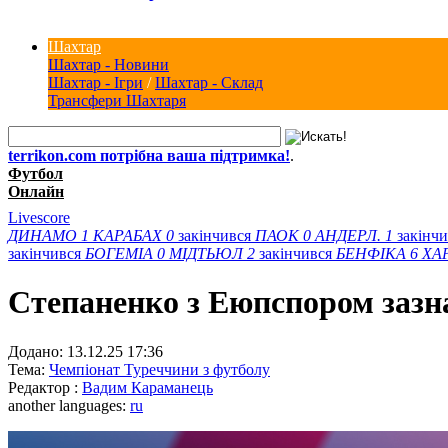
Шахтар
Шахтар - Новини
Шахтар - Ігри
/
Шахтар - Склад
Трансфери Шахтаря
terrikon.com потрібна ваша підтримка!
.
Футбол
Онлайн
Livescore
ДИНАМО
1
КАРАБАХ
0
закінчився
ПАОК
0
АНДЕРЛ.
1
закінч
закінчився
БОГЕМІА
0
МІДТЬЮЛ
2
закінчився
БЕНФІКА
6
ХА
Степаненко з Еюпспором зазн
Додано:
13.12.25 17:36
Тема:
Чемпіонат Туреччини з футболу
Редактор :
Вадим Караманець
another languages:
ru