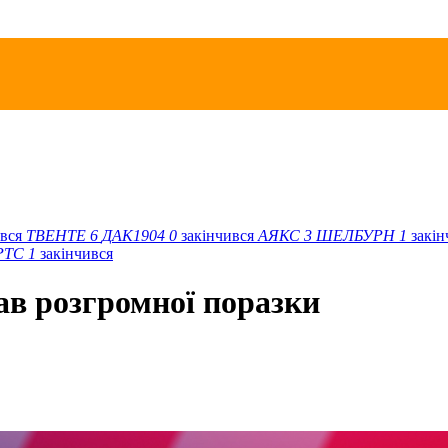
ився
ТВЕНТЕ
6
ДАК1904
0
закінчився
АЯКС
3
ШЕЛБУРН
1
закі
РТС
1
закінчився
ав розгромної поразки