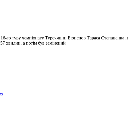
 16-го туру чемпіонату Туреччини Еюпспор Тараса Степаненка на 
 57 хвилин, а потім був замінений
ря