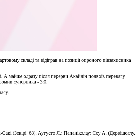
ртовому складі та відіграв на позиції опроного півзахисника
і. А майже одразу після перерви Акайдін подвоїв перевагу
ромив суперника - 3:0.
асу.
Сакі (Зекірі, 68); Аугусто Л.; Папаніколау; Соу А. (Дервішоглу,