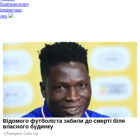
Трабзонспору
Бешикташ:
ідео
порі визнали, що
льтернативи
р Зубкова
латасарай та
дставання до
оміг
ру перемогти
ивитись огляд