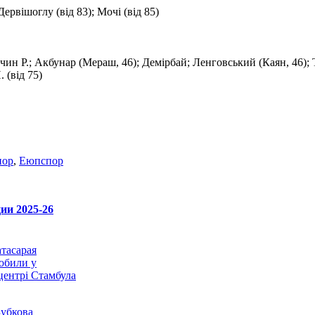
 Дервішоглу (від 83); Мочі (від 85)
чин Р.; Акбунар (Мераш, 46); Демірбай; Ленговський (Каян, 46); 
 (від 75)
пор
,
Eюпспор
ии 2025-26
атасарая
обили у
центрі Стамбула
Зубкова