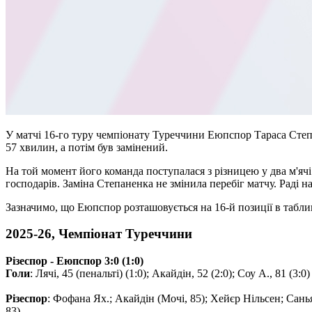
У матчі 16-го туру чемпіонату Туреччини Еюпспор Тараса Степан
57 хвилин, а потім був замінений.
На той момент його команда поступалася з різницею у два м'ячі
господарів. Заміна Степаненка не змінила перебіг матчу. Раді н
Зазначимо, що Еюпспор розташовується на 16-й позиції в таблиці
2025-26, Чемпіонат Туреччини
Різеспор - Eюпспор 3:0 (1:0)
Голи
: Лячі, 45 (пенальті) (1:0); Акайдін, 52 (2:0); Соу А., 81 (3:0)
Різеспор
: Фофана Ях.; Акайдін (Мочі, 85); Хейєр Нільсен; Санья
83)