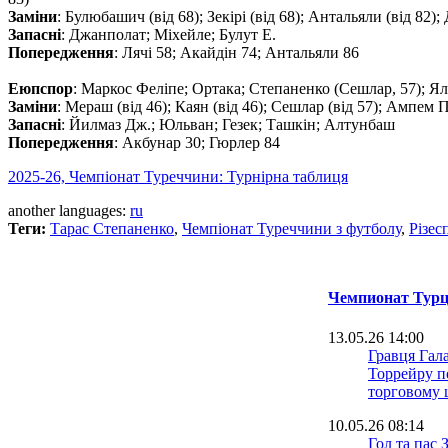
Заміни
: Булюбашич (від 68); Зекірі (від 68); Антальяли (від 82);
Запасні
: Джанполат; Міхейле; Булут Е.
Попередження
: Лячі 58; Акайдін 74; Антальяли 86
Eюпспор
: Маркос Феліпе; Ортака; Степаненко (Сешлар, 57); Ял
Заміни
: Мераш (від 46); Каян (від 46); Сешлар (від 57); Ампем П.
Запасні
: Йилмаз Дж.; Юльван; Гезек; Ташкін; Алтунбаш
Попередження
: Акбунар 30; Гюрлер 84
2025-26, Чемпіонат Туреччини: Турнірна таблиця
another languages:
ru
Теги:
Тарас Степаненко
,
Чемпіонат Туреччини з футболу
,
Різес
Чемпионат Турц
13.05.26 14:00
Гравця Гал
Торрейру п
торговому 
10.05.26 08:14
Гол та пас 