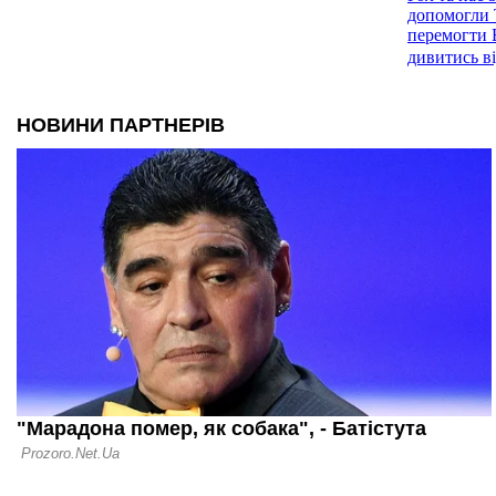
допомогли 
перемогти 
дивитись в
29.04.26 16:29
У Трабзонс
не мають а
Зубкову
05.04.26 09:07
Трабзонспо
переграє Га
скорочує ві
мінімуму
15.03.26 09:12
Зубков доп
Трабзонспо
Різеспор: д
матчу