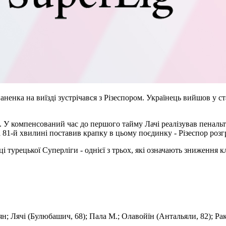
енка на виїзді зустрічався з Різеспором. Українець вийшов у ста
. У компенсований час до першого тайму Лачі реалізував пенальт
а 81-й хвилині поставив крапку в цьому поєдинку - Різеспор розг
 турецької Суперліги - однієї з трьох, які означають зниження кл
н; Лячі (Булюбашич, 68); Пала М.; Олавойїн (Антальяли, 82); Рак-