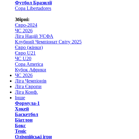
Футбол Бразилії
Copa Libertadores
Збірні:
Євро-2024
ЧС 2026
Ліга Націй УЄФА
Клубний Чемпіонат Світу 2025
Євро (жінки)
Євро U21
ЧС U20
Copa America
Кубок Африки
ЧС 2026
Ліга Чемпіонів
Ліга Європи
Ліга Конф.
Інше
Формула-1
Хокей
Баскетбол
Біатлон
Бокс
Теніс
Олімпійські ігри