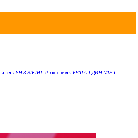
нчився
ТУН
3
ВІКІНГ.
0
закінчився
БРАГА
1
ДИН.МІН
0