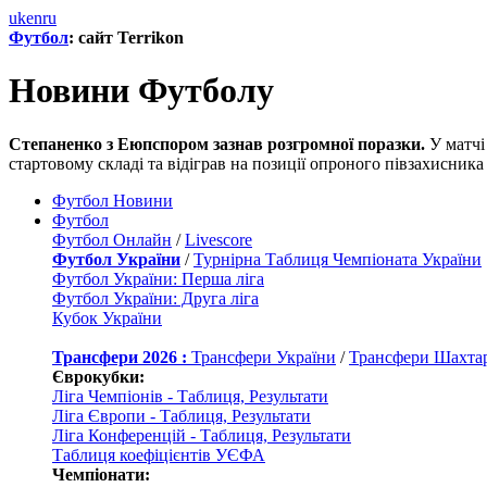
uk
en
ru
Футбол
: сайт Terrikon
Новини Футболу
Степаненко з Еюпспором зазнав розгромної поразки.
У матчі
стартовому складі та відіграв на позиції опроного півзахисника
Футбол Новини
Футбол
Футбол Онлайн
/
Livescore
Футбол України
/
Турнірна Таблиця Чемпіоната України
Футбол України: Перша ліга
Футбол України: Друга ліга
Кубок України
Трансфери 2026 :
Трансфери України
/
Трансфери Шахта
Єврокубки:
Ліга Чемпіонів - Таблиця, Результати
Ліга Європи - Таблиця, Результати
Ліга Конференцій - Таблиця, Результати
Таблиця коефіцієнтів УЄФА
Чемпіонати: