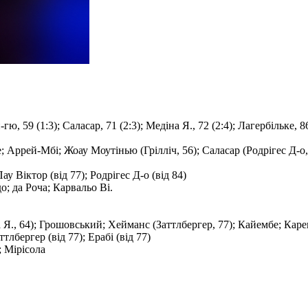
-гю, 59 (1:3); Саласар, 71 (2:3); Медіна Я., 72 (2:4); Лагербільке, 86
е; Аррей-Мбі; Жоау Моутінью (Грілліч, 56); Саласар (Родрігес Д-о, 
Пау Вiктор (від 77); Родрігес Д-о (від 84)
о; да Роча; Карвальо Ві.
 Я., 64); Грошовський; Хейманс (Заттлбергер, 77); Кайембе; Карец
ттлбергер (від 77); Ерабі (від 77)
; Мірісола