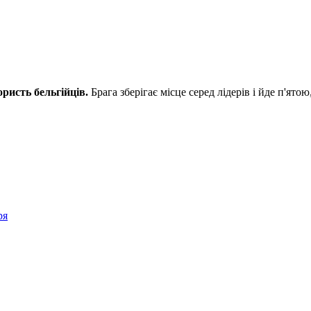
ристь бельгійців.
Брага зберігає місце серед лідерів і йде п'ято
ря