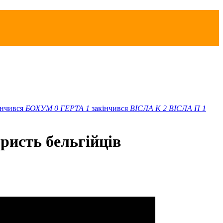
інчився
БОХУМ
0
ГЕРТА
1
закінчився
ВІСЛА K
2
ВІСЛА П
1
ристь бельгійців