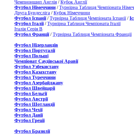
Чемпионшип Англія
/
Кубок Англії
Футбол Німеччини
/
Турнірна Таблиця Чемпіоната Німе
Друга Бундесліга
/
Кубок Німеччини
Футбол Іспанії
/
Турнірна Таблиця Чемпіоната Іспанії
/
І
Футбол Італії
/
Турнірна Таблиця Чемпіоната Італії
Італія Серія B
Футбол Франції
/
Турнірна Таблиця Чемпіоната Франції
Футбол Нідерландiв
Футбол Португалії
Футбол Польщі
Чемпіонат Саудівської Аравії
Футбол Узбекистану
Футбол Казахстану
Футбол Туреччини
Футбол Азербайджану
Футбол Швейцаріі
Футбол Бельгії
Футбол Австрії
Футбол Шотландії
Футбол Чехії
Футбол Данії
Футбол Греції
Футбол Бразилії