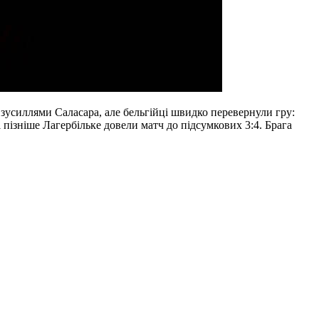
к зусиллями Саласара, але бельгійці швидко перевернули гру:
 пізніше Лагербільке довели матч до підсумкових 3:4. Брага