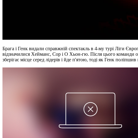
Брага і Генк видали справжній спектакль в 4-му турі Ліги Євро
відзначилися Хейманс, Сор і О Хьон-гю. Після цього команди об
зберігає місце серед лідерів і йде п'ятою, тоді як Генк поліпшив