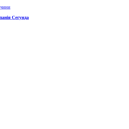
ччини
спанія Сегунда