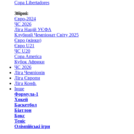
Copa Libertadores
Збірні:
Євро-2024
ЧС 2026
Ліга Націй УЄФА
Клубний Чемпіонат Світу 2025
Євро (жінки)
Євро U21
ЧС U20
Copa America
Кубок Африки
ЧС 2026
Ліга Чемпіонів
Ліга Європи
Ліга Конф.
Інше
Формула-1
Хокей
Баскетбол
Біатлон
Бокс
Теніс
Олімпійські ігри