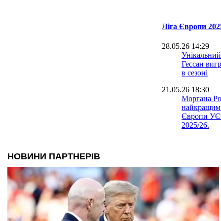
Ліга Європи 202
28.05.26 14:29
Унікальний
Гессан виг
в сезоні
21.05.26 18:30
Моргана Ро
найкращим 
Європи УЄ
2025/26.
21.05.26 11:26
Еміліано Ма
фінал Ліги 
зламаним п
21.05.26 08:15
Емері: Наш
заслужили 
року
21.05.26 00:58
Унаї Емері 