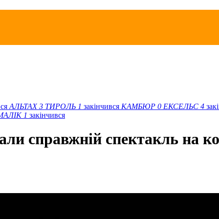
вся
АЛЬТАХ
3
ТИРОЛЬ
1
закінчився
КАМБЮР
0
ЕКСЕЛЬС
4
зак
МАЛІК
1
закінчився
дали справжній спектакль на ко