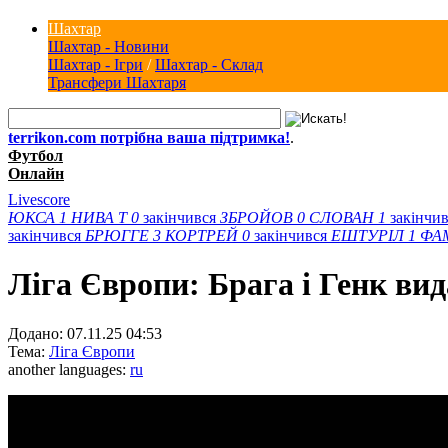
Шахтар
Шахтар - Новини
Шахтар - Ігри
/
Шахтар - Склад
Трансфери Шахтаря
terrikon.com потрібна ваша підтримка!
.
Футбол
Онлайн
Livescore
ЮКСА
1
НИВА Т
0
закінчився
ЗБРОЙОВ
0
СЛОВАН
1
закінчи
закінчився
БРЮГГЕ
3
КОРТРЕЙ
0
закінчився
ЕШТУРІЛ
1
ФА
Ліга Європи: Брага і Генк ви
Додано:
07.11.25 04:53
Тема:
Ліга Європи
another languages:
ru