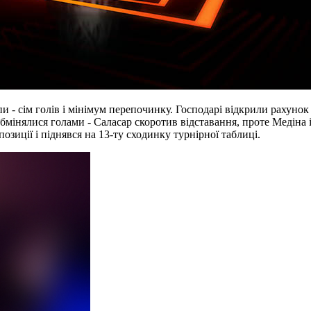
пи - сім голів і мінімум перепочинку. Господарі відкрили рахуно
мінялися голами - Саласар скоротив відставання, проте Медіна і
 позиції і піднявся на 13-ту сходинку турнірної таблиці.