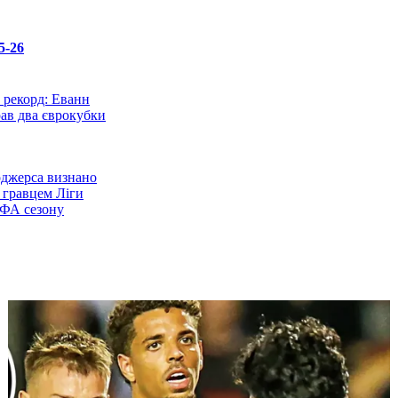
5-26
 рекорд: Еванн
рав два єврокубки
джерса визнано
гравцем Ліги
ФА сезону
ртінес: Я грав
Європи зі
альцем
і фанати
це після 1982
став в один ряд із