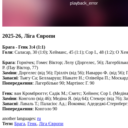
2025-26, Ліга Європи
Брага - Генк 3:4 (1:1)
Голи
: Саласар, 30 (1:0); Хейманс, 45 (1:1); Сор І., 48 (1:2); О Хен
Брага
: Горнічек; Гомес Віктор; Лелу (Доргелес, 56); Лагербільк
Р. (Пау Вiктор, 77)
Заміни
: Доргелес (від 56); Грілліч (від 56); Наварро Ф. (від 56); 
Запасні
: Тьягу Са; Беллааруш; Ніакате Н.; Олівейра П.; Москард
Попередження
: Лагербільке 90; Мартінес Г. 90
Генк
: ван Кромбрюгге; Садік М.; Сметс; Хейнен; Сор І. (Медіна
Заміни
: Конголо (від 46); Медіна Я. (від 64); Стекерс (від 76); За
Запасні
: Лаваль Т.; Паласіос Ад.; Йокояма; Адедеджі-Стернберг
Попередження
: Конголо 90
another languages:
ru
Теги:
Брага
,
Генк
,
Ліга Європи