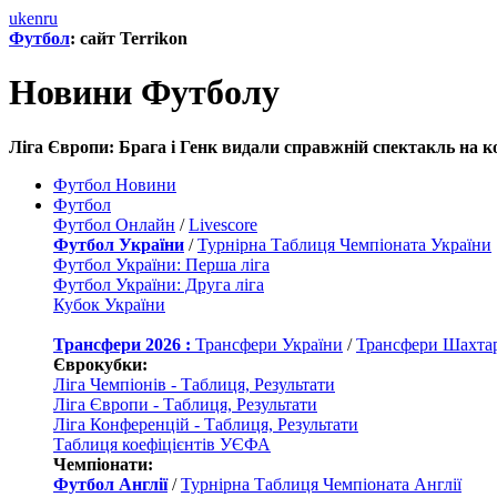
uk
en
ru
Футбол
: сайт Terrikon
Новини Футболу
Ліга Європи: Брага і Генк видали справжній спектакль на ко
Футбол Новини
Футбол
Футбол Онлайн
/
Livescore
Футбол України
/
Турнірна Таблиця Чемпіоната України
Футбол України: Перша ліга
Футбол України: Друга ліга
Кубок України
Трансфери 2026 :
Трансфери України
/
Трансфери Шахта
Єврокубки:
Ліга Чемпіонів - Таблиця, Результати
Ліга Європи - Таблиця, Результати
Ліга Конференцій - Таблиця, Результати
Таблиця коефіцієнтів УЄФА
Чемпіонати:
Футбол Англії
/
Турнірна Таблиця Чемпіоната Англії