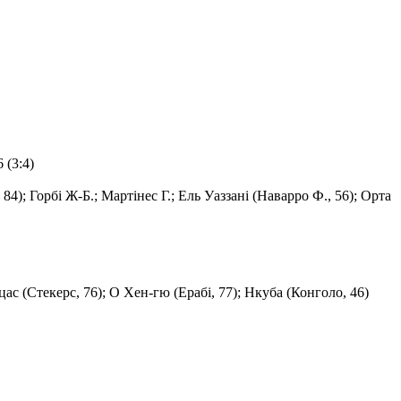
 (3:4)
84); Горбі Ж-Б.; Мартінес Г.; Ель Уаззані (Наварро Ф., 56); Орта
ас (Стекерс, 76); О Хен-гю (Ерабі, 77); Нкуба (Конголо, 46)