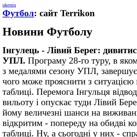
uk
en
ru
Футбол
: сайт Terrikon
Новини Футболу
Інгулець - Лівий Берег: дивити
УПЛ.
Програму 28-го туру, в яко
з медалями сезону УПЛ, завершує
чого може прояснити з ситуацією 
таблиці. Перемога Інгульця відвод
вильоту і опускає туди Лівий Бере
йому величезні шанси на виживан
відкритим - попереду на обидві к
таблиці. Ну, а сьогодні у них - сп