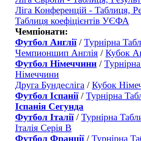
Ліга Конференцій - Таблиця, Р
Таблиця коефіцієнтів УЄФА
Чемпіонати:
Футбол Англії
/
Турнірна Табл
Чемпионшип Англія
/
Кубок Ан
Футбол Німеччини
/
Турнірна
Німеччини
Друга Бундесліга
/
Кубок Німе
Футбол Іспанії
/
Турнірна Таб
Іспанія Сегунда
Футбол Італії
/
Турнірна Табли
Італія Серія B
Футбол Франції
/
Турнірна Та