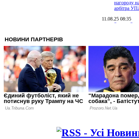
нагороду н
арбітра УП
11.08.25 08:35
Руслан Рот
тренер УП
сезону
28.06.25 17:45
УПЛ предс
символічну
2024/25
20.06.25 16:47
Костишин 
помилку