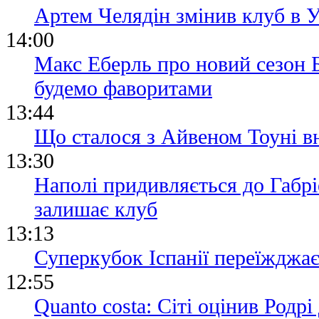
Артем Челядін змінив клуб в
14:00
Макс Еберль про новий сезон Б
будемо фаворитами
13:44
Що сталося з Айвеном Тоуні вн
13:30
Наполі придивляється до Габр
залишає клуб
13:13
Суперкубок Іспанії переїжджа
12:55
Quanto costa: Сіті оцінив Родр