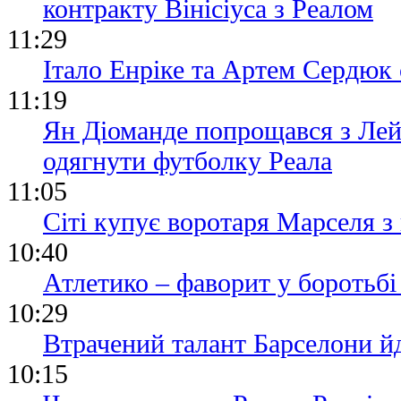
контракту Вінісіуса з Реалом
11:29
Італо Енріке та Артем Сердюк 
11:19
Ян Діоманде попрощався з Лей
одягнути футболку Реала
11:05
Сіті купує воротаря Марселя 
10:40
Атлетико – фаворит у боротьбі
10:29
Втрачений талант Барселони йд
10:15