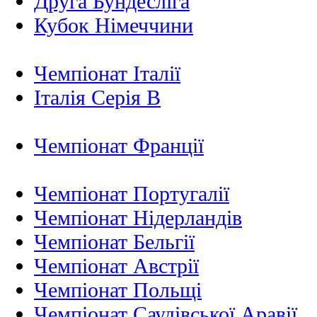
Друга Бундесліга
Кубок Німеччини
Чемпіонат Італії
Італія Серія B
Чемпіонат Франції
Чемпіонат Португалії
Чемпіонат Нідерландiв
Чемпіонат Бельгії
Чемпіонат Австрії
Чемпіонат Польщі
Чемпіонат Саудівської Аравії