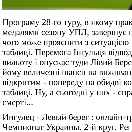
Програму 28-го туру, в якому пра
медалями сезону УПЛ, завершує п
чого може прояснити з ситуацією 
таблиці. Перемога Інгульця відвод
вильоту і опускає туди Лівий Бере
йому величезні шанси на виживан
відкритим - попереду на обидві к
таблиці. Ну, а сьогодні у них - сп
смерті...
Ингулец - Левый берег : онлайн-т
Чемпионат Украины. 2-й круг. Ре