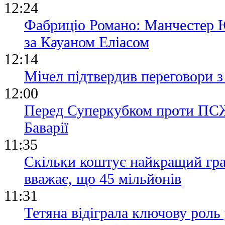
12:24
Фабриціо Романо: Манчестер 
за Кауаном Еліасом
12:14
Мічел підтвердив переговори
12:00
Перед Суперкубком проти ПСЖ 
Баварії
11:35
Скільки коштує найкращий гра
вважає, що 45 мільйонів
11:31
Тетяна відіграла ключову роль 