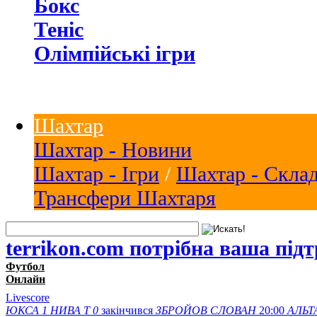
Бокс
Теніс
Олімпійські ігри
Шахтар
Шахтар - Новини
Шахтар - Ігри
/
Шахтар - Скла
Трансфери Шахтаря
terrikon.com потрібна ваша під
Футбол
Онлайн
Livescore
ЮКСА
1
НИВА Т
0
закінчився
ЗБРОЙОВ
СЛОВАН
20:00
АЛЬТ