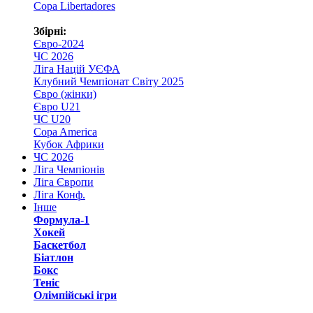
Copa Libertadores
Збірні:
Євро-2024
ЧС 2026
Ліга Націй УЄФА
Клубний Чемпіонат Світу 2025
Євро (жінки)
Євро U21
ЧС U20
Copa America
Кубок Африки
ЧС 2026
Ліга Чемпіонів
Ліга Європи
Ліга Конф.
Інше
Формула-1
Хокей
Баскетбол
Біатлон
Бокс
Теніс
Олімпійські ігри