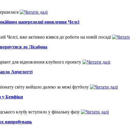
авершилася
покійним напередодні оновлення Челсі
ий Челсі, вже активно взявся до роботи на новій посаді
вернутися до Лісабона
аріант для відновлення клубного проекту
Карло Анчелотті
піонату світу вийшло далеко за межі футболу
 у Бенфіки
ського клубу вступило у фінальну фазу
кох випробувань