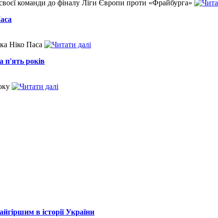
своєї команди до фіналу Ліги Європи проти «Фрайбурга»
Паса
ика Ніко Паса
 п'ять років
року
айгіршим в історії України