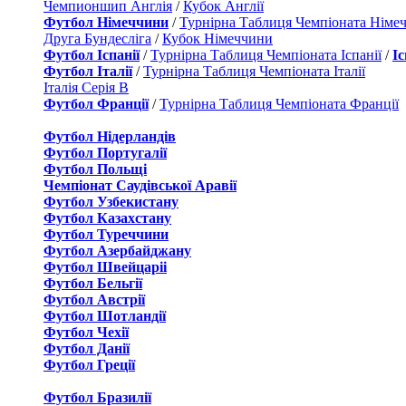
Чемпионшип Англія
/
Кубок Англії
Футбол Німеччини
/
Турнірна Таблиця Чемпіоната Німе
Друга Бундесліга
/
Кубок Німеччини
Футбол Іспанії
/
Турнірна Таблиця Чемпіоната Іспанії
/
І
Футбол Італії
/
Турнірна Таблиця Чемпіоната Італії
Італія Серія B
Футбол Франції
/
Турнірна Таблиця Чемпіоната Франції
Футбол Нідерландiв
Футбол Португалії
Футбол Польщі
Чемпіонат Саудівської Аравії
Футбол Узбекистану
Футбол Казахстану
Футбол Туреччини
Футбол Азербайджану
Футбол Швейцаріі
Футбол Бельгії
Футбол Австрії
Футбол Шотландії
Футбол Чехії
Футбол Данії
Футбол Греції
Футбол Бразилії