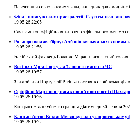
Переживши серію важких травм, нападник дав емоційне і
Фінал шпигунських пристрастей: Саутгемптон виключи
19.05.26 22:05
Саутгемптон офіційно виключено з фінального матчу за в
Роландо очолив збірну: Албанія визначилася з новим
19.05.26 21:56
Італійський фахівець Роландо Маран призначений головн
Витінья: Мрія Португалії - просто виграти ЧС
19.05.26 19:57
Зірка збірної Португалії Вітінья поставив своїй команді а
Офіційно: Марлон підписав новий контракт із Шахтар
19.05.26 19:36
Контракт між клубом та гравцем діятиме до 30 червня 20
Капітан Астон Вілли: Ми знову сила у європейському 
19.05.26 19:32