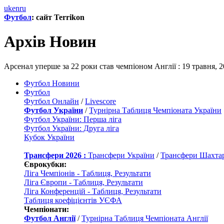
uk
en
ru
Футбол
: сайт Terrikon
Архів Новин
Арсенал уперше за 22 роки став чемпіоном Англії : 19 травня, 2
Футбол Новини
Футбол
Футбол Онлайн
/
Livescore
Футбол України
/
Турнірна Таблиця Чемпіоната України
Футбол України: Перша ліга
Футбол України: Друга ліга
Кубок України
Трансфери 2026 :
Трансфери України
/
Трансфери Шахта
Єврокубки:
Ліга Чемпіонів - Таблиця, Результати
Ліга Європи - Таблиця, Результати
Ліга Конференцій - Таблиця, Результати
Таблиця коефіцієнтів УЄФА
Чемпіонати:
Футбол Англії
/
Турнірна Таблиця Чемпіоната Англії