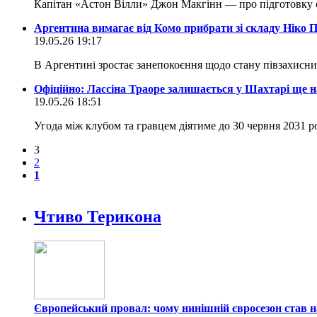
Капітан «Астон Вілли» Джон Макгінн — про підготовку 
Аргентина вимагає від Комо прибрати зі складу Ніко 
19.05.26 19:17
В Аргентині зростає занепокоєння щодо стану півзахисн
Офіційно: Лассіна Траоре залишається у Шахтарі ще на
19.05.26 18:51
Угода між клубом та гравцем діятиме до 30 червня 2031 
3
2
1
Чтиво Терикона
Європейський провал: чому нинішній євросезон став н