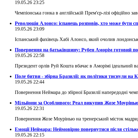
19.05.26 23:25
Чемпіонська гонка в англійській Прем'єр-лізі офіційно з
Революція Алонсо: іспанець розповів, хто може бути с
19.05.26 23:09
Іспанський фахівець Хабі Алонсо, який очолив лондонськ
Повернення на батьківщину: Рубен Аморім готовий по
19.05.26 22:58
Президент орлів Руй Кошта вбачає в Аморімі ідеальний в
Поле битви - збірна Бразилії: як політики тиснули на 
19.05.26 22:44
Повернення Неймара до збірної Бразилії напередодні чем
Мільйони за Особливого: Реал викупив Жозе Моурінью
19.05.26 22:31
Повернення Жозе Моурінью на тренерський місток мадрид
Емоції Неймара: Неймовірно повернутися після стіль
19.05.26 22:15