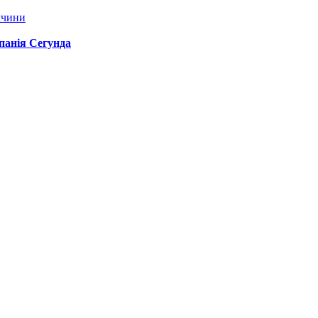
ччини
спанія Сегунда