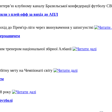
нтерв’ю клубному каналу Бразильської конфедерації футболу CB
ли з плей-офф за вихід до АПЛ
ихід до Прем'єр-ліги через звинувачення у шпигунстві
 керманичем
им тренером національної збірної Албанії
мбітну мету на Чемпіонаті світу
ем
28 року
футболі