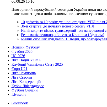
06.08.26 10:10
Цьогорічний єврокубковий сезон для України поки що скл
шанс лише завдяки поблажливим положенням сучасного регл
10 дебютів за 10 років: усі нові стадіони УПЛ після
36-й стартує: до початку нового сезону УПЛ
Напівзакрите вікно: трансферний топ напередодні 
Реанімація великих, або хто за Клоппом і Зіданом?
Малий словник мундіалю: 11 подій, що розфарбувал
Новини Футболу
Футбол 2026
ЧС 2026
Ліга Націй УЄФА
Клубний Чемпіонат Світу 2025
Євро U21
Ліга Чемпіонів
Ліга Європи
Ліга Конференцій
Кубок Лібертадорес
Футбол Онлайн
Livescore
Guestbook