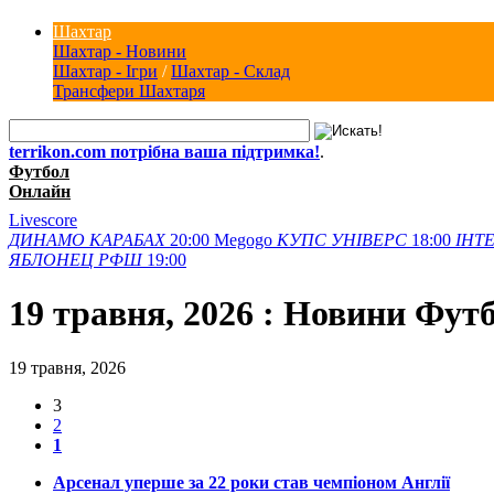
Шахтар
Шахтар - Новини
Шахтар - Ігри
/
Шахтар - Склад
Трансфери Шахтаря
terrikon.com потрібна ваша підтримка!
.
Футбол
Онлайн
Livescore
ДИНАМО
КАРАБАХ
20:00
Megogo
КУПС
УНІВЕРС
18:00
ІНТЕ
ЯБЛОНЕЦ
РФШ
19:00
19 травня, 2026 : Новини Фут
19 травня, 2026
3
2
1
Арсенал уперше за 22 роки став чемпіоном Англії