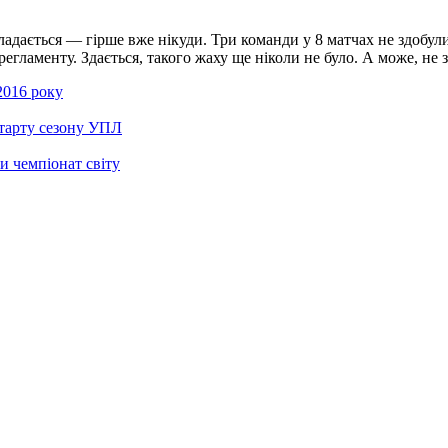
адається — гірше вже нікуди. Три команди у 8 матчах не здобул
аменту. Здається, такого жаху ще ніколи не було. А може, не зда
 2016 року
старту сезону УПЛ
и чемпіонат світу