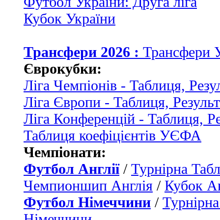
Футбол України: Друга ліга
Кубок України
Трансфери 2026 :
Трансфери 
Єврокубки:
Ліга Чемпіонів - Таблиця, Резу
Ліга Європи - Таблиця, Резуль
Ліга Конференцій - Таблиця, Р
Таблиця коефіцієнтів УЄФА
Чемпіонати:
Футбол Англії
/
Турнірна Табл
Чемпионшип Англія
/
Кубок Ан
Футбол Німеччини
/
Турнірна
Німеччини