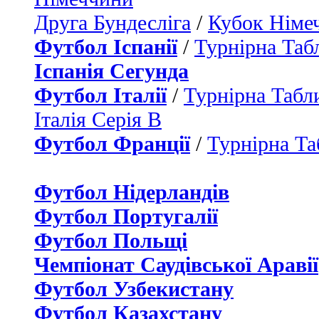
Друга Бундесліга
/
Кубок Німе
Футбол Іспанії
/
Турнірна Таб
Іспанія Сегунда
Футбол Італії
/
Турнірна Табли
Італія Серія B
Футбол Франції
/
Турнірна Та
Футбол Нідерландiв
Футбол Португалії
Футбол Польщі
Чемпіонат Саудівської Аравії
Футбол Узбекистану
Футбол Казахстану