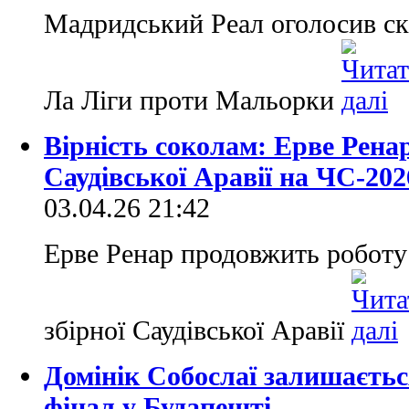
Мадридський Реал оголосив ск
Ла Ліги проти Мальорки
Вірність соколам: Ерве Рена
Саудівської Аравії на ЧС-202
03.04.26 21:42
Ерве Ренар продовжить роботу 
збірної Саудівської Аравії
Домінік Собослаї залишається
фінал у Будапешті