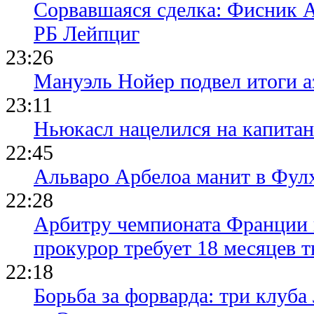
Сорвавшаяся сделка: Фисник 
РБ Лейпциг
23:26
Мануэль Нойер подвел итоги а
23:11
Ньюкасл нацелился на капита
22:45
Альваро Арбелоа манит в Фулх
22:28
Арбитру чемпионата Франции 
прокурор требует 18 месяцев 
22:18
Борьба за форварда: три клуба