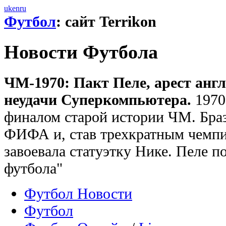
uk
en
ru
Футбол
: сайт Terrikon
Новости Футбола
ЧМ-1970: Пакт Пеле, арест анг
неудачи Суперкомпьютера.
1970
финалом старой истории ЧМ. Бра
ФИФА и, став трехкратным чемпи
завоевала статуэтку Нике. Пеле п
футбола"
Футбол Новости
Футбол