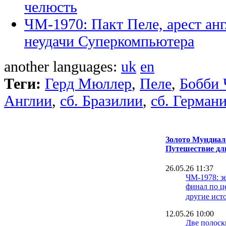
челюсть
ЧМ-1970: Пакт Пеле, арест анг
неудачи Суперкомпьютера
another languages:
uk
en
Теги:
Герд Мюллер
,
Пеле
,
Бобби 
Англии
,
сб. Бразилии
,
сб. Герман
Золото Мундиале
Путешествие дл
26.05.26 11:37
ЧМ-1978: з
финал по ц
другие ист
12.05.26 10:00
Две полоск