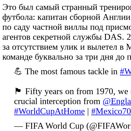
Это был самый странный трениро
футбола: капитан сборной Англии
по саду частной виллы под присм
агентов секретной службы DAS. 
за отсутствием улик и вылетел в
команде буквально за три дня до
💪 The most famous tackle in
#W
🏴󠁧󠁢󠁥󠁮󠁧󠁿 Fifty years on from 1970, 
crucial interception from
@Engla
#WorldCupAtHome
|
#Mexico70
— FIFA World Cup (@FIFAWor