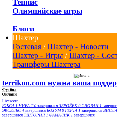
Теннис
Олимпийские игры
Блоги
Шахтер
Гостевая
/
Шахтер - Новости
Шахтер - Игры
/
Шахтер - Сос
Трансферы Шахтера
terrikon.com нужна ваша подде
Футбол
Онлайн
Livescore
ЮКСА
1
НИВА Т
0
завершился
ЗБРОЁВК
0
СЛОВАН
1
заверш
ЭКСЕЛЬС
4
завершился
БОХУМ
0
ГЕРТА
1
завершился
ВИСЛА
завершился
ЭШТОРИЛ
1
ФАМАЛИК
1
завершился