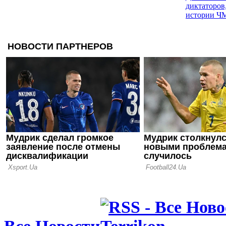
диктаторов
истории Ч
08.05.26 10:00
ЧМ-1970: П
английског
первые неу
Суперкомп
06.05.26 10:00
ЧМ-1966: н
чаепитие, 
вставная ч
04.05.26 10:00
ЧМ-1962: 
чемпионат 
футбола