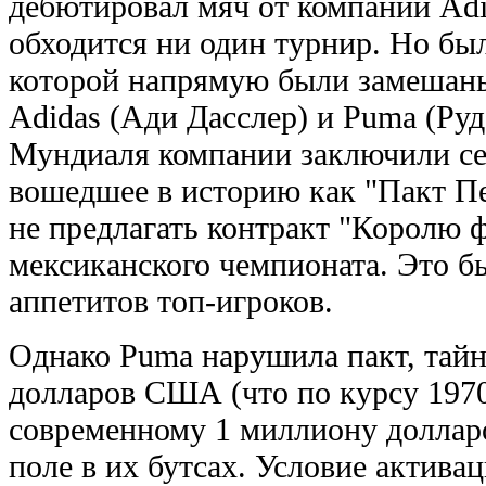
дебютировал мяч от компании Adid
обходится ни один турнир. Но был
которой напрямую были замешаны
Adidas (Ади Дасслер) и Puma (Ру
Мундиаля компании заключили се
вошедшее в историю как "Пакт П
не предлагать контракт "Королю 
мексиканского чемпионата. Это б
аппетитов топ-игроков.
Однако Puma нарушила пакт, тайн
долларов США (что по курсу 1970
современному 1 миллиону долларов
поле в их бутсах. Условие актива