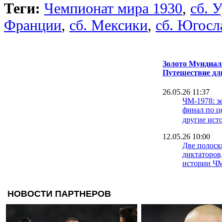
Теги:
Чемпионат мира 1930
,
сб. 
Франции
,
сб. Мексики
,
сб. Югосл
Золото Мундиале
Путешествие дл
26.05.26 11:37
ЧМ-1978: з
финал по ц
другие ист
12.05.26 10:00
Две полоск
диктаторов
истории Ч
08.05.26 10:00
ЧМ-1970: П
английског
первые неу
Суперкомп