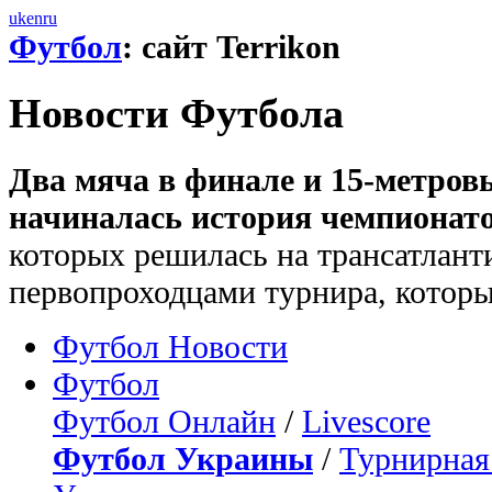
uk
en
ru
Футбол
: сайт Terrikon
Новости Футбола
Два мяча в финале и 15-метров
начиналась история чемпионато
которых решилась на трансатлант
первопроходцами турнира, которы
Футбол Новости
Футбол
Футбол Онлайн
/
Livescore
Футбол Украины
/
Турнирная