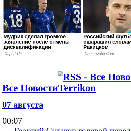
06.05.26 10:00
ЧМ-1966: н
чаепитие, 
вставная ч
04.05.26 10:00
ЧМ-1962: 
чемпионат 
футбола
Все Новости
07 августа
00:07
Георгий Судаков голевой пере