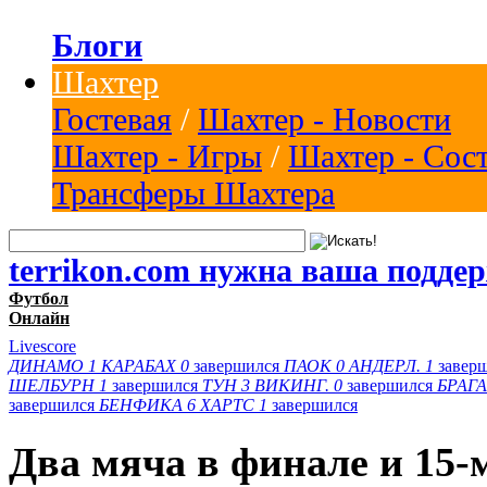
Блоги
Шахтер
Гостевая
/
Шахтер - Новости
Шахтер - Игры
/
Шахтер - Сос
Трансферы Шахтера
terrikon.com нужна ваша подде
Футбол
Онлайн
Livescore
ДИНАМО
1
КАРАБАХ
0
завершился
ПАОК
0
АНДЕРЛ.
1
завер
ШЕЛБУРН
1
завершился
ТУН
3
ВИКИНГ.
0
завершился
БРАГА
завершился
БЕНФИКА
6
ХАРТС
1
завершился
Два мяча в финале и 15-