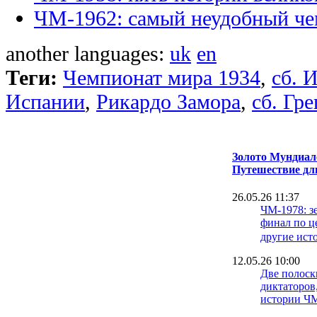
ЧМ-1962: самый неудобный че
another languages:
uk
en
Теги:
Чемпионат мира 1934
,
сб. 
Испании
,
Рикардо Замора
,
сб. Гр
Золото Мундиале
Путешествие дл
26.05.26 11:37
ЧМ-1978: з
финал по ц
другие ист
12.05.26 10:00
Две полоск
диктаторов
истории Ч