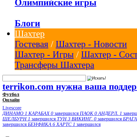
Олимпийские игры
Блоги
Шахтер
Гостевая
/
Шахтер - Новости
Шахтер - Игры
/
Шахтер - Сос
Трансферы Шахтера
terrikon.com нужна ваша подде
Футбол
Онлайн
Livescore
ДИНАМО
1
КАРАБАХ
0
завершился
ПАОК
0
АНДЕРЛ.
1
завер
ШЕЛБУРН
1
завершился
ТУН
3
ВИКИНГ.
0
завершился
БРАГА
завершился
БЕНФИКА
6
ХАРТС
1
завершился