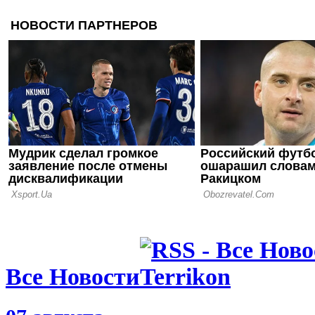
08.05.26 10:00
ЧМ-1970: П
английског
первые неу
Суперкомп
06.05.26 10:00
ЧМ-1966: н
чаепитие, 
вставная ч
04.05.26 10:00
ЧМ-1962: 
чемпионат 
футбола
Все Новости