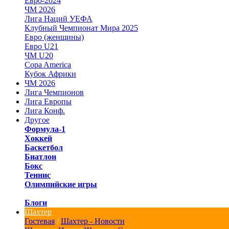
Евро-2024
ЧМ 2026
Лига Наций УЕФА
Клубный Чемпионат Мира 2025
Евро (женщины)
Евро U21
ЧМ U20
Copa America
Кубок Африки
ЧМ 2026
Лига Чемпионов
Лига Европы
Лига Конф.
Другое
Формула-1
Хоккей
Баскетбол
Биатлон
Бокс
Теннис
Олимпийские игры
Блоги
Шахтер
Гостевая
/
Шахтер - Новости