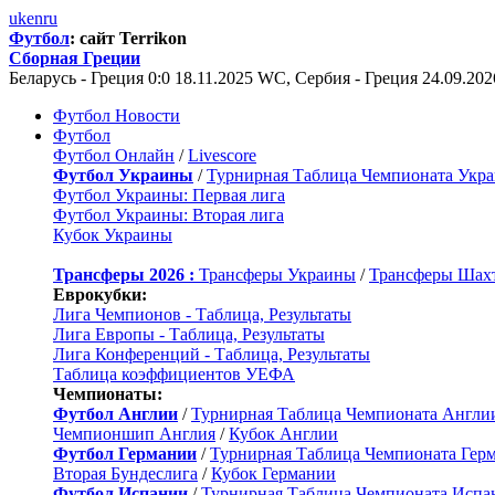
uk
en
ru
Футбол
: сайт Terrikon
Сборная Греции
Беларусь - Греция 0:0 18.11.2025 WC, Сербия - Греция 24.09.20
Футбол Новости
Футбол
Футбол Онлайн
/
Livescore
Футбол Украины
/
Турнирная Таблица Чемпионата Укр
Футбол Украины: Первая лига
Футбол Украины: Вторая лига
Кубок Украины
Трансферы 2026 :
Трансферы Украины
/
Трансферы Шах
Еврокубки:
Лига Чемпионов - Таблица, Результаты
Лига Европы - Таблица, Результаты
Лига Конференций - Таблица, Результаты
Таблица коэффициентов УЕФА
Чемпионаты:
Футбол Англии
/
Турнирная Таблица Чемпионата Англи
Чемпионшип Англия
/
Кубок Англии
Футбол Германии
/
Турнирная Таблица Чемпионата Гер
Вторая Бундеслига
/
Кубок Германии
Футбол Испании
/
Турнирная Таблица Чемпионата Испа