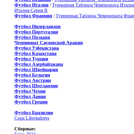
Футбол Италии
/
Турнирная Таблица Чемпионата Итали
Италия Серия B
Футбол Франции
/
Турнирная Таблица Чемпионата Фра
Футбол Нидерландов
Футбол Португалии
Футбол Польши
Чемпионат Саудовской Аравии
Футбол Узбекистана
Футбол Казахстана
Футбол Турции
Футбол Азербайджана
Футбол Швейцарии
Футбол Бельгии
Футбол Австрии
Футбол Шотландии
Футбол Чехии
Футбол Дании
Футбол Греции
Футбол Бразилии
Copa Libertadores
Сборные: