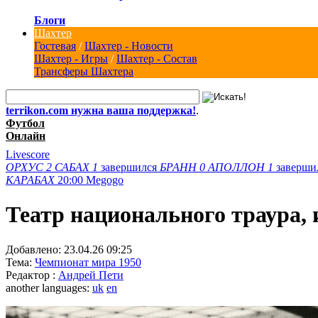
Блоги
Шахтер
Гостевая
/
Шахтер - Новости
Шахтер - Игры
/
Шахтер - Состав
Трансферы Шахтера
terrikon.com нужна ваша поддержка!
.
Футбол
Онлайн
Livescore
ОРХУС
2
САБАХ
1
завершился
БРАНН
0
АПОЛЛОН
1
заверши
КАРАБАХ
20:00
Megogo
Театр национального траура,
Добавлено:
23.04.26 09:25
Тема:
Чемпионат мира 1950
Редактор :
Андрей Пети
another languages:
uk
en