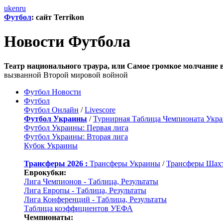
uk
en
ru
Футбол
: сайт Terrikon
Новости Футбола
Театр национального траура, или Самое громкое молчание 
вызванной Второй мировой войной
Футбол Новости
Футбол
Футбол Онлайн
/
Livescore
Футбол Украины
/
Турнирная Таблица Чемпионата Укр
Футбол Украины: Первая лига
Футбол Украины: Вторая лига
Кубок Украины
Трансферы 2026 :
Трансферы Украины
/
Трансферы Шах
Еврокубки:
Лига Чемпионов - Таблица, Результаты
Лига Европы - Таблица, Результаты
Лига Конференций - Таблица, Результаты
Таблица коэффициентов УЕФА
Чемпионаты: