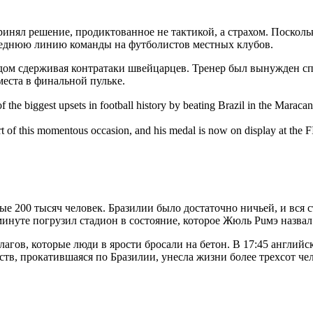
нял решение, продиктованное не тактикой, а страхом. Поскольку
среднюю линию команды на футболистов местных клубов.
удом сдерживая контратаки швейцарцев. Тренер был вынужден сп
места в финальной пульке.
 the biggest upsets in football history by beating Brazil in the Marac
t of this momentous occasion, and his medal is now on display at t
 200 тысяч человек. Бразилии было достаточно ничьей, и вся с
й минуте погрузил стадион в состояние, которое Жюль Puмэ назв
ов, которые люди в ярости бросали на бетон. В 17:45 английск
ств, прокатившаяся по Бразилии, унесла жизни более трехсот чел