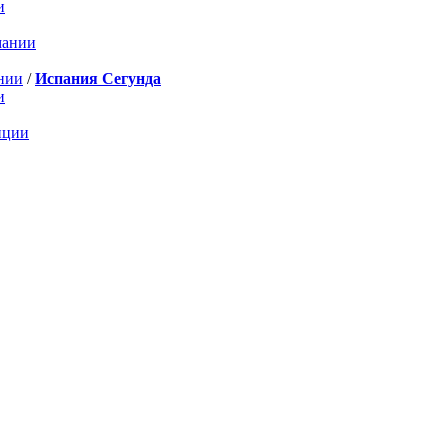
и
мании
нии
/
Испания Сегунда
и
нции