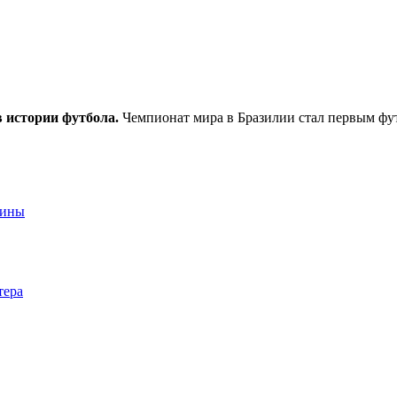
в истории футбола.
Чемпионат мира в Бразилии стал первым ф
аины
тера