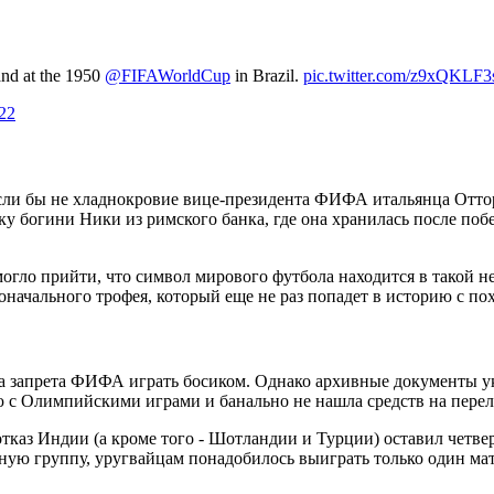
and at the 1950
@FIFAWorldCup
in Brazil.
pic.twitter.com/z9xQKLF3
022
если бы не хладнокровие вице-президента ФИФА итальянца Отто
тку богини Ники из римского банка, где она хранилась после поб
могло прийти, что символ мирового футбола находится в такой н
оначального трофея, который еще не раз попадет в историю с п
-за запрета ФИФА играть босиком. Однако архивные документы 
с Олимпийскими играми и банально не нашла средств на переле
отказ Индии (а кроме того - Шотландии и Турции) оставил четве
ную группу, уругвайцам понадобилось выиграть только один мат