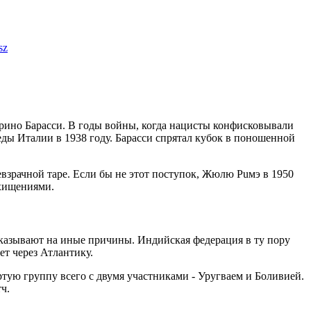
sz
рино Барасси. В годы войны, когда нацисты конфисковывали
еды Италии в 1938 году. Барасси спрятал кубок в поношенной
евзрачной таре. Если бы не этот поступок, Жюлю Puмэ в 1950
охищениями.
указывают на иные причины. Индийская федерация в ту пору
т через Атлантику.
ртую группу всего с двумя участниками - Уругваем и Боливией.
ч.