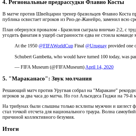
4. Региональные предрассудки Флавио Косты
В матче против Швейцарии тренер бразильцев Флавио Коста при
публика освистает игроков из Рио-де-Жанейро, заменил всю 
План обернулся провалом - Бразилия сыграла вничью 2:2, с тр
угодить фанатам в ущерб сыгранности едва не стоила команде 
At the 1950
@FIFAWorldCup
Final
@Uruguay
provided one of
Schubert Gambetta, who would have turned 100 today, was par
— FIFA Museum (@FIFAMuseum)
April 14, 2020
5. "Мараканасо": Звук молчания
Решающий матч против Уругвая собрал на "Маракане" рекордные
игроков за два часа до матча. Но гол Альсидеса Гиджи на 79-
На трибунах были слышны только всхлипы мужчин и шелест флаг
стал точкой отсчета для национального траура. Волна самоубий
причиной коллективного безумия.
Итоги