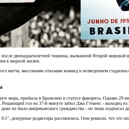
после двенадцатилетней тишины, вызванной Второй мировой во
ния к мирной жизни.
го матча, массовыми отказами команд и возведением стадиона-к
а
ате мира, прибыла в Бразилию в статусе фаворита. Однако 29 
 Решающий гол на 37-й минуте забил Джо Гэтьенс - выходец из 
а даже не было американского гражданства - он лишь подписал д
:1", дежурные редакторы рассмеялись. Они решили, что это опе