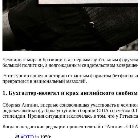
Чемпионат мира в Бразилии стал первым футбольным форумом 
большой политики, а долгожданным свидетельством возвраще
Этот турнир вошел в историю странным форматом без финально
превратился в национальный мавзолей.
1. Бухгалтер-нелегал и крах английского снобизм
Сборная Англии, впервые соизволившая участвовать в чемпион
родоначальники футбола уступили сборной США со счетом 0:1.
стипендии. Ирония ситуации заключалась в том, что у Гэтьенс
Когда в лондонские редакции пришел телетайп "Англия - США 0
📆
#OTD
in 1950: