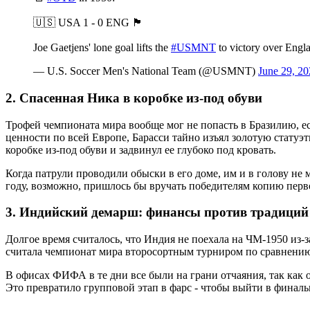
🇺🇸 USA 1 - 0 ENG 🏴󠁧󠁢󠁥󠁮󠁧󠁿
Joe Gaetjens' lone goal lifts the
#USMNT
to victory over Engl
— U.S. Soccer Men's National Team (@USMNT)
June 29, 2
2. Спасенная Ника в коробке из-под обуви
Трофей чемпионата мира вообще мог не попасть в Бразилию, 
ценности по всей Европе, Барасси тайно изъял золотую статуэ
коробке из-под обуви и задвинул ее глубоко под кровать.
Когда патрули проводили обыски в его доме, им и в голову не 
году, возможно, пришлось бы вручать победителям копию перв
3. Индийский демарш: финансы против традиций
Долгое время считалось, что Индия не поехала на ЧМ-1950 из
считала чемпионат мира второсортным турниром по сравнению 
В офисах ФИФА в те дни все были на грани отчаяния, так как 
Это превратило групповой этап в фарс - чтобы выйти в финаль