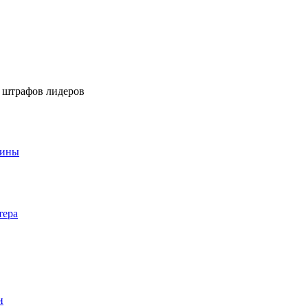
е штрафов лидеров
аины
тера
и