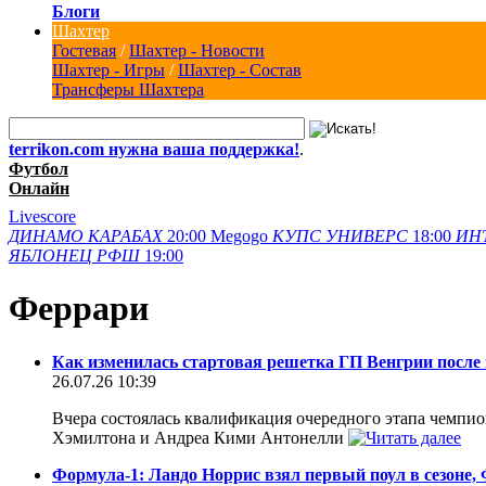
Блоги
Шахтер
Гостевая
/
Шахтер - Новости
Шахтер - Игры
/
Шахтер - Состав
Трансферы Шахтера
terrikon.com нужна ваша поддержка!
.
Футбол
Онлайн
Livescore
ДИНАМО
КАРАБАХ
20:00
Megogo
КУПС
УНИВЕРС
18:00
ИН
ЯБЛОНЕЦ
РФШ
19:00
Феррари
Как изменилась стартовая решетка ГП Венгрии после
26.07.26 10:39
Вчера состоялась квалификация очередного этапа чемпи
Хэмилтона и Андреа Кими Антонелли
Формула-1: Ландо Норрис взял первый поул в сезоне, 