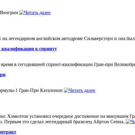
и Венгрии
-1 на легендарном английском автодроме Сильверстоун и она б
в квалификации к спринту
е время в сегодняшней спринт-квалификации Гран-при Великоб
ари
Формулы-1 Гран-При Каталонии
юис Хэмилтон установил очередное достижение на минувшем Гр
ло. Первым это сделал легендарный бразилец Айртон Сенна.
онтракт