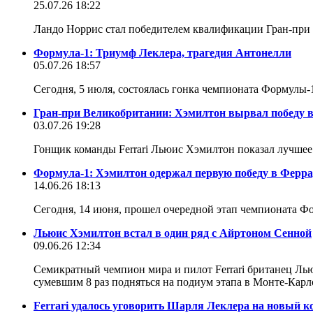
25.07.26 18:22
Ландо Норрис стал победителем квалификации Гран-пр
Формула-1: Триумф Леклера, трагедия Антонелли
05.07.26 18:57
Сегодня, 5 июля, состоялась гонка чемпионата Формулы
Гран-при Великобритании: Хэмилтон вырвал победу 
03.07.26 19:28
Гонщик команды Ferrari Льюис Хэмилтон показал лучше
Формула-1: Хэмилтон одержал первую победу в Ферр
14.06.26 18:13
Сегодня, 14 июня, прошел очередной этап чемпионата 
Льюис Хэмилтон встал в один ряд с Айртоном Сенной
09.06.26 12:34
Семикратный чемпион мира и пилот Ferrari британец Ль
сумевшим 8 раз подняться на подиум этапа в Монте-Кар
Ferrari удалось уговорить Шарля Леклера на новый к