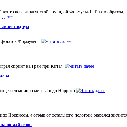
й контракт с итальянской командой Формулы-1. Таким образом,
бывает подиум
ь фанатов Формулы-1
играл спринт на Гран-при Китая.
клера
ствующего чемпиона мира Ландо Норриса
до Норрисом, а отрыв от остального пелотона оказался значите
 на новый сезон