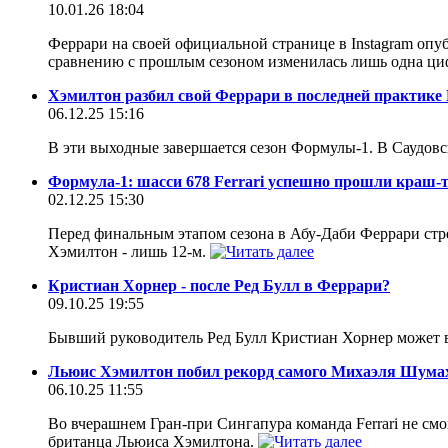
10.01.26 18:04
Феррари на своей официальной странице в Instagram опу
сравнению с прошлым сезоном изменилась лишь одна ци
Хэмилтон разбил свой Феррари в последней практике
06.12.25 15:16
В эти выходные завершается сезон Формулы-1. В Саудов
Формула-1: шасси 678 Ferrari успешно прошли краш-
02.12.25 15:30
Перед финальным этапом сезона в Абу-Даби Феррари стре
Хэмилтон - лишь 12-м.
Кристиан Хорнер - после Ред Булл в Феррари?
09.10.25 19:55
Бывший руководитель Ред Булл Кристиан Хорнер может в 
Льюис Хэмилтон побил рекорд самого Михаэля Шума
06.10.25 11:55
Во вчерашнем Гран-при Сингапура команда Ferrari не смо
британца Льюиса Хэмилтона.