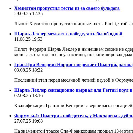
Хэмилтон пропустил тесты из-за своего бульдога
29.09.25 12:35
Льюис Хэмилтон пропустил шинные тесты Pirelli, чтобы о
Шарль Леклер мечтает о победе, хоть бы об одной
11.08.25 19:53
Пилот Феррари Шарль Леклер в нынешнем сезоне не одер
монегаск стартовал с поул-позишн, но финишировал даже
Гран-При Венгрии: Норрис опережает Пиастри, разоч
03.08.25 18:22
Последний этап перед месячной летней паузой в Формул
Шарль Леклер сенсационно вырвал для Ferrari поул в
02.08.25 18:16
Квалификация Гран-при Венгрии завершилась сенсацией -
Формула-1: Пиастри - победитель, у Макларена - дубл
27.07.25 19:08
На знаменитой трассе Спа-Франкоршам прошел 13-й эта