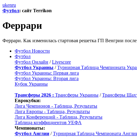
uk
en
ru
Футбол
: сайт Terrikon
Феррари
Феррари. Как изменилась стартовая решетка ГП Венгрии посл
Футбол Новости
Футбол
Футбол Онлайн
/
Livescore
Футбол Украины
/
Турнирная Таблица Чемпионата Укр
Футбол Украины: Первая лига
Футбол Украины: Вторая лига
Кубок Украины
Трансферы 2026 :
Трансферы Украины
/
Трансферы Шах
Еврокубки:
Лига Чемпионов - Таблица, Результаты
Лига Европы - Таблица, Результаты
Лига Конференций - Таблица, Результаты
Таблица коэффициентов УЕФА
Чемпионаты:
Футбол Англии
/
Турнирная Таблица Чемпионата Англи