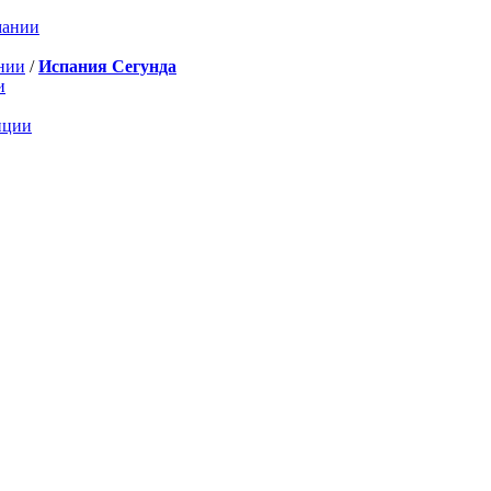
мании
нии
/
Испания Сегунда
и
нции