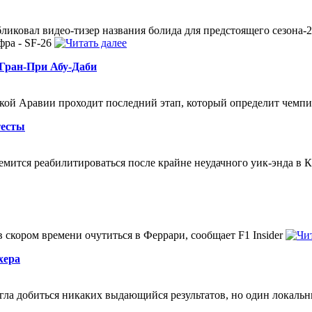
бликовал видео-тизер названия болида для предстоящего сезона-
фра - SF-26
 Гран-При Абу-Даби
ской Аравии проходит последний этап, который определит чемп
тесты
мится реабилитироваться после крайне неудачного уик-энда в К
скором времени очутиться в Феррари, сообщает F1 Insider
хера
гла добиться никаких выдающийся результатов, но один локальны