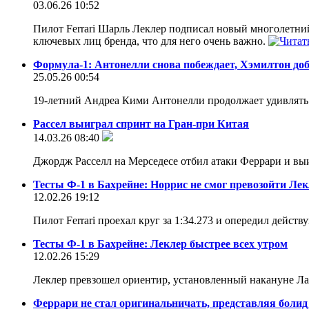
03.06.26 10:52
Пилот Ferrari Шарль Леклер подписал новый многолетни
ключевых лиц бренда, что для него очень важно.
Формула-1: Антонелли снова побеждает, Хэмилтон до
25.05.26 00:54
19-летний Андреа Кими Антонелли продолжает удивлят
Рассел выиграл спринт на Гран-при Китая
14.03.26 08:40
Джордж Расселл на Мерседесе отбил атаки Феррари и вы
Тесты Ф-1 в Бахрейне: Норрис не смог превозойти Ле
12.02.26 19:12
Пилот Ferrari проехал круг за 1:34.273 и опередил дей
Тесты Ф-1 в Бахрейне: Леклер быстрее всех утром
12.02.26 15:29
Леклер превзошел ориентир, установленный накануне Лан
Феррари не стал оригинальничать, представляя болид