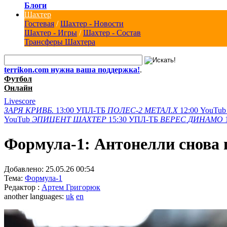
Блоги
Шахтер
Гостевая
/
Шахтер - Новости
Шахтер - Игры
/
Шахтер - Состав
Трансферы Шахтера
terrikon.com нужна ваша поддержка!
.
Футбол
Онлайн
Livescore
ЗАРЯ
КРИВБ.
13:00
УПЛ-ТБ
ПОЛЕС-2
МЕТАЛ.Х
12:00
YouTub
YouTub
ЭПИЦЕНТ
ШАХТЕР
15:30
УПЛ-ТБ
ВЕРЕС
ДИНАМО
Формула-1: Антонелли снова 
Добавлено:
25.05.26 00:54
Тема:
Формула-1
Редактор :
Артем Григорюк
another languages:
uk
en