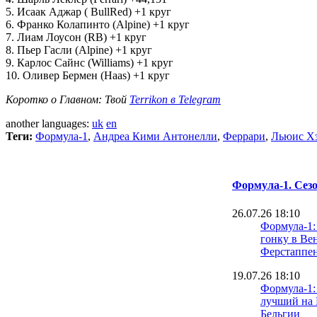
5. Исаак Аджар ( BullRed) +1 круг
6. Франко Колапинто (Alpine) +1 круг
7. Лиам Лоусон (RB) +1 круг
8. Пьер Гасли (Alpine) +1 круг
9. Карлос Сайнс (Williams) +1 круг
10. Оливер Бермен (Haas) +1 круг
Коротко о Главном: Твой
Terrikon в Telegram
another languages:
uk
en
Теги:
Формула-1
,
Андреа Кими Антонелли
,
Феррари
,
Льюис Х
Формула-1. Сезо
26.07.26 18:10
Формула-1:
гонку в Ве
Ферстаппен
19.07.26 18:10
Формула-1:
лучший на 
Бельгии