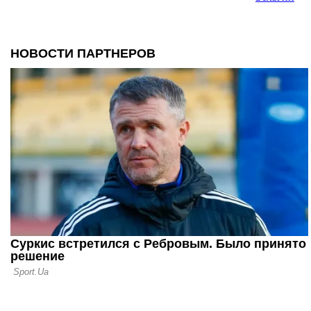
18.07.26 18:28
Антонелли
Ферстаппен
квалификац
Бельгии
14.07.26 17:03
Формула-1
сезоне мог
два этапа н
05.07.26 18:57
Формула-1:
трагедия А