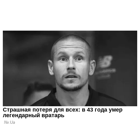
 опередил
а в
ии Гран-при
: В нынешнем
ут пройти сразу
а одной трассе
 Триумф Леклера,
нтонелли