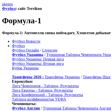
uk
en
ru
Футбол
: сайт Terrikon
Формула-1
Формула-1: Антонелли снова побеждает, Хэмилтон добывае
Футбол Новости
Футбол
Футбол Онлайн
/
Livescore
Футбол Украины
/
Турнирная Таблица Чемпионата Укр
Футбол Украины: Первая лига
Футбол Украины: Вторая лига
Кубок Украины
Трансферы 2026 :
Трансферы Украины
/
Трансферы Шах
Еврокубки:
Лига Чемпионов - Таблица, Результаты
Лига Европы - Таблица, Результаты
Лига Конференций - Таблица, Результаты
Таблица коэффициентов УЕФА
Чемпионаты:
Футбол Англии
/
Турнирная Таблица Чемпионата Англи