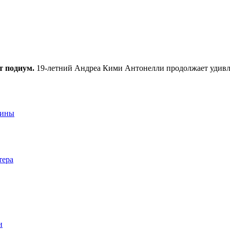
т подиум.
19-летний Андреа Кими Антонелли продолжает удивл
аины
тера
и