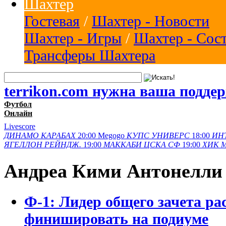
Шахтер
Гостевая
/
Шахтер - Новости
Шахтер - Игры
/
Шахтер - Сос
Трансферы Шахтера
terrikon.com нужна ваша подде
Футбол
Онлайн
Livescore
ДИНАМО
КАРАБАХ
20:00
Megogo
КУПС
УНИВЕРС
18:00
ИН
ЯГЕЛЛОН
РЕЙНДЖ.
19:00
МАККАБИ
ЦСКА СФ
19:00
ХИК
Андреа Кими Антонелли
Ф-1: Лидер общего зачета рас
финишировать на подиуме