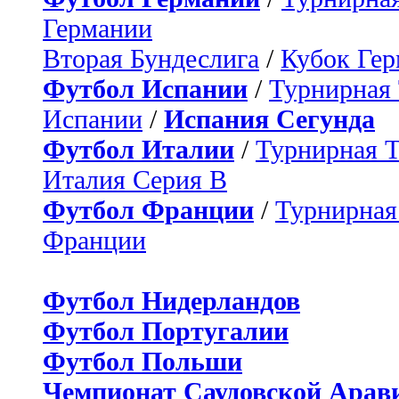
Германии
Вторая Бундеслига
/
Кубок Ге
Футбол Испании
/
Турнирная
Испании
/
Испания Сегунда
Футбол Италии
/
Турнирная 
Италия Серия B
Футбол Франции
/
Турнирная
Франции
Футбол Нидерландов
Футбол Португалии
Футбол Польши
Чемпионат Саудовской Арав